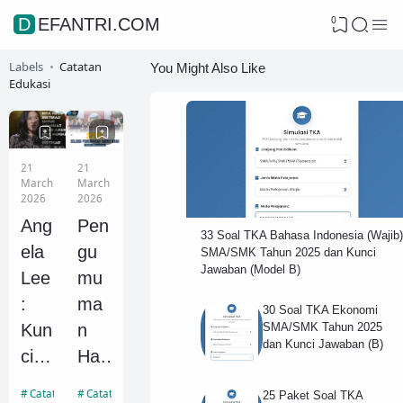
0
DEFANTRI.COM
Labels
Catatan
You Might Also Like
Edukasi
21
21
March
March
2026
2026
Ang
Pen
33 Soal TKA Bahasa Indonesia (Wajib)
ela
gu
SMA/SMK Tahun 2025 dan Kunci
Jawaban (Model B)
Lee
mu
:
ma
30 Soal TKA Ekonomi
SMA/SMK Tahun 2025
Kun
n
dan Kunci Jawaban (B)
ci
Has
Keb
il
Catatan Edukasi
Catatan Edukasi
25 Paket Soal TKA