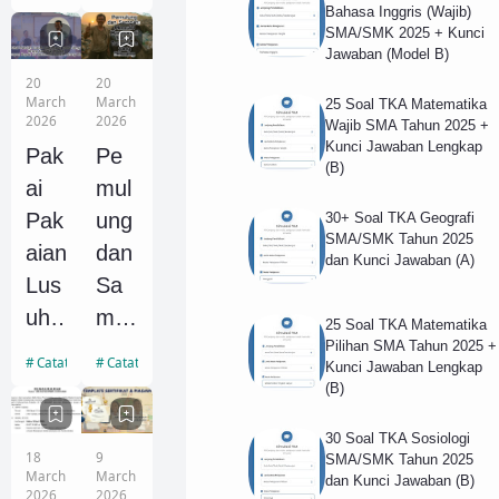
erh
Sel
Bahasa Inggris (Wajib)
SMA/SMK 2025 + Kunci
asil
eksi
Jawaban (Model B)
an
Akh
20
20
Ada
ir
March
March
25 Soal TKA Matematika
2026
2026
Wajib SMA Tahun 2025 +
lah
PP
Kunci Jawaban Lengkap
Pak
Pe
Tek
DB
(B)
ai
mul
ad
Asr
Pak
ung
30+ Soal TKA Geografi
am
SMA/SMK Tahun 2025
aian
dan
dan Kunci Jawaban (A)
a
Lus
Sa
YA
uh
mp
25 Soal TKA Matematika
SO
Saa
ah:
Pilihan SMA Tahun 2025 +
P
Catatan Edukasi
Catatan Edukasi
Kunci Jawaban Lengkap
t
Me
(B)
Ang
Rap
nca
kat
30 Soal TKA Sosiologi
at
ri
an
18
9
SMA/SMK Tahun 2025
Wali
Har
March
March
dan Kunci Jawaban (B)
37
2026
2026