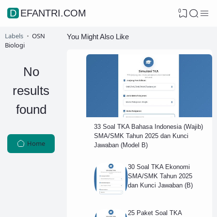
0
DEFANTRI.COM
Labels
OSN
You Might Also Like
Biologi
No
results
found
33 Soal TKA Bahasa Indonesia (Wajib)
SMA/SMK Tahun 2025 dan Kunci
Home
Jawaban (Model B)
30 Soal TKA Ekonomi
SMA/SMK Tahun 2025
dan Kunci Jawaban (B)
25 Paket Soal TKA