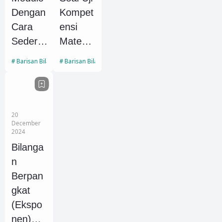
SMP-
Dengan
Kompet
SMA
Cara
ensi
Sederh
Matem
ana
atika
Barisan Bilangan
Barisan Bilangan
SMA
Barisan
dan
Deret
20
December
Aritmeti
2024
ka
Bilanga
n
Berpan
gkat
(Ekspo
nen)