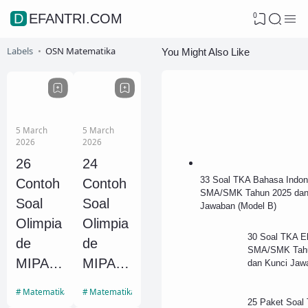
0
DEFANTRI.COM
Labels
OSN Matematika
You Might Also Like
5 March
5 March
2026
2026
26
24
33 Soal TKA Bahasa Indone
Contoh
Contoh
SMA/SMK Tahun 2025 dan
Soal
Soal
Jawaban (Model B)
Olimpia
Olimpia
30 Soal TKA E
de
de
SMA/SMK Tah
MIPA
MIPA
dan Kunci Jaw
SMA
SMA
Matematika SMP
Matematika SMP
Unggul
Unggul
25 Paket Soal