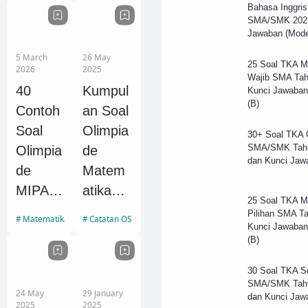
Bahasa Inggris
DEL
DEL
SMA/SMK 2025
Tahun
Tahun
Jawaban (Mode
2017
2016
5 March
26 May
25 Soal TKA M
2026
2025
dan
dan
Wajib SMA Tah
40
Kumpul
Kunci Jawaban
Kunci
Kunci
(B)
Contoh
an Soal
Jawaba
Jawaba
Soal
Olimpia
n
n
30+ Soal TKA 
SMA/SMK Tah
Olimpia
de
dan Kunci Jaw
de
Matem
MIPA
atika
25 Soal TKA M
SMA
Vektor
Pilihan SMA T
Matematika SMP
Catatan OSN
Kunci Jawaban
Unggul
Nasion
(B)
DEL
al
Tahun
(OMVN
30 Soal TKA So
SMA/SMK Tah
2018
) Untuk
24 May
29 January
dan Kunci Jaw
2025
2025