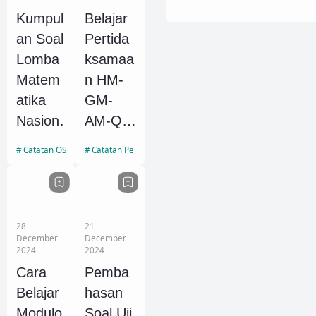
dan
SD,
Kumpul
Belajar
Kunci
SMP
an Soal
Pertida
Jawaba
dan
Lomba
ksamaa
n
SMA
Matem
n HM-
atika
GM-
Nasion
AM-QM
al
Menyel
Catatan OSN
Catatan Pertidaksamaan
(LMNas
esaikan
)
Soal
Universi
Matem
tas
atika
28
21
December
December
Gadjah
2024
2024
Mada
Cara
Pemba
(UGM)
Belajar
hasan
Tingkat
Modulo
Soal Uji