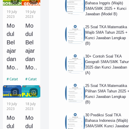
Kimi
Eko
Bahasa Inggris (Wajib)
a
no
SMA/SMK 2025 + Kunci
19 July
19 July
Jawaban (Model B)
SM
mi
2023
2023
A
SM
Mo
Mo
25 Soal TKA Matematika
Wajib SMA Tahun 2025 +
Kel
A
dul
dul
Kunci Jawaban Lengkap
as
Kel
Bel
Bel
(B)
X,
as
ajar
ajar
30+ Contoh Soal TKA
XI
X,
dan
dan
Geografi SMA/SMK Tahu
dan
XI
Mo
Mo
2025 dan Kunci Jawaban
(A)
XII
dan
dul
dul
Catatan Sosiologi
Catatan Geografi
XII
Ajar
Ajar
25 Soal TKA Matematika
Pilihan SMA Tahun 2025 
Sosi
Geo
Kunci Jawaban Lengkap
olog
graf
(B)
19 July
18 July
i
i
2023
2023
30 Prediksi Soal TKA
SM
SM
Mo
Mo
Bahasa Indonesia (Wajib)
A
A
dul
dul
SMA/SMK Kunci Jawaba