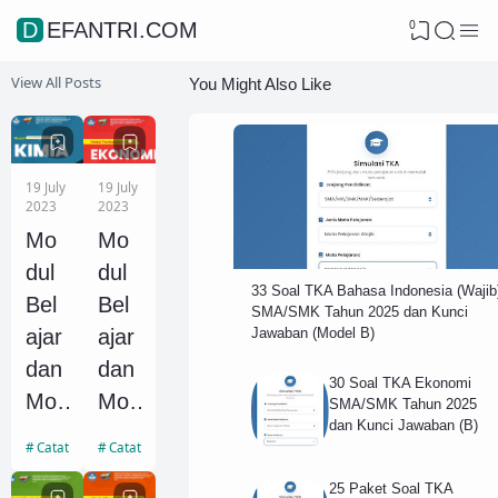
0
DEFANTRI.COM
View All Posts
You Might Also Like
19 July
19 July
2023
2023
Mo
Mo
dul
dul
33 Soal TKA Bahasa Indonesia (Wajib
Bel
Bel
SMA/SMK Tahun 2025 dan Kunci
Jawaban (Model B)
ajar
ajar
dan
dan
30 Soal TKA Ekonomi
Mo
Mo
SMA/SMK Tahun 2025
dan Kunci Jawaban (B)
dul
dul
Catatan Kimia
Catatan Ekonomi
Ajar
Ajar
25 Paket Soal TKA