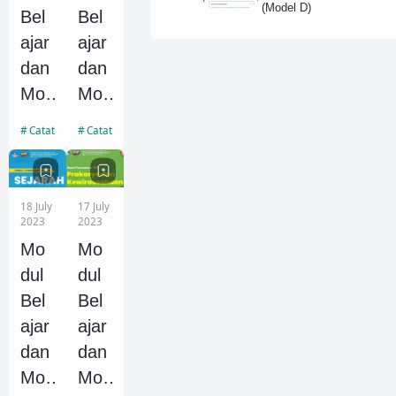
(Model D)
Kel
Kel
Bel
Bel
as
as
ajar
ajar
X,
X,
dan
dan
XI
XI
Mo
Mo
dan
dan
dul
dul
Catatan Seni
Catatan PJOK
XII
XII
Ajar
Ajar
Sen
PJ
i
OK
18 July
17 July
Bud
(Pe
2023
2023
aya
ndid
Mo
Mo
(Se
ikan
dul
dul
ni
Jas
Bel
Bel
Rup
ma
ajar
ajar
a
ni
dan
dan
dan
Ola
Mo
Mo