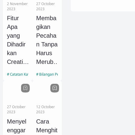
2 November
27 October
2023
2023
Fitur
Memba
Apa
gikan
yang
Pecaha
Dihadir
n Tanpa
kan
Harus
Creativ
Meruba
e Suite
hnya
Catatan Kawan
Bilangan Pecahan
untuk
Menjadi
Anda?
Perkalia
n
Pecaha
27 October
12 October
2023
2023
n
Menyel
Cara
enggar
Menghit