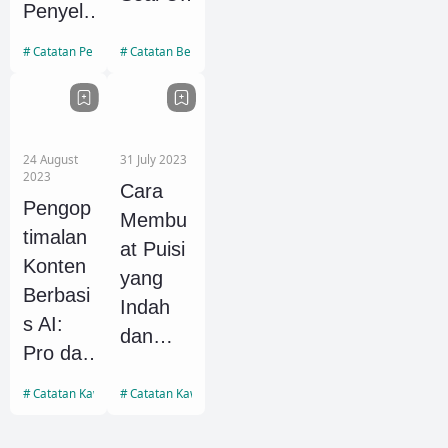
Penyele
Kompet
saian
ensi
Catatan Pertidaksamaan
Catatan Bentuk Akar
Pertida
dari
ksamaa
Buku
n
Matem
Kuadrat
24 August
31 July 2023
atika
2023
dan
Cara
SMA
Pengop
Pemba
Membu
timalan
hasan
at Puisi
Konten
Soal
yang
Berbasi
Latihan
Indah
s AI:
(Cara
dan
Pro dan
Alternat
Menarik
Kontra
if)
Disertai
Catatan Kawan
Catatan Kawan
dalam
Contoh
Lanska