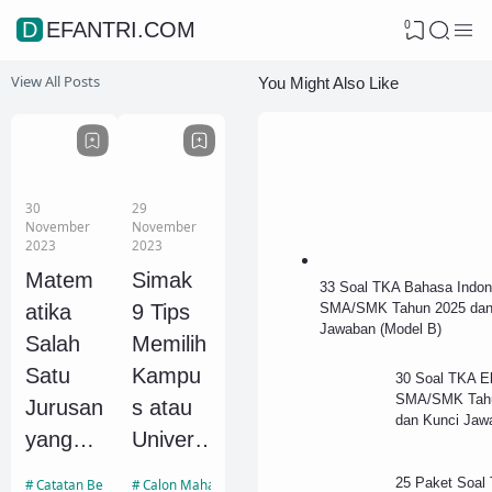
0
DEFANTRI.COM
View All Posts
You Might Also Like
30
29
November
November
2023
2023
Matem
Simak
33 Soal TKA Bahasa Indone
SMA/SMK Tahun 2025 dan
atika
9 Tips
Jawaban (Model B)
Salah
Memilih
Satu
Kampu
30 Soal TKA E
SMA/SMK Tah
Jurusan
s atau
dan Kunci Jaw
yang
Universi
Menyim
tas
25 Paket Soal
Catatan Belajar
Calon Mahasiswa