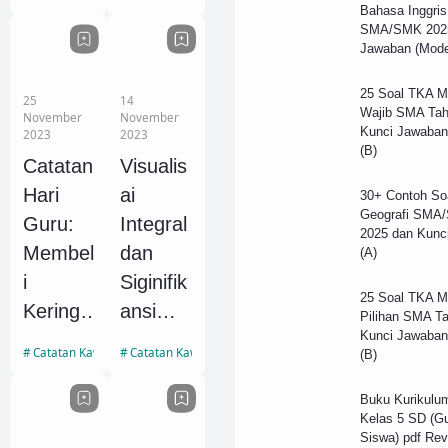
pan
Yang
Bahasa Inggris
SMA/SMK 2025
Potensi
Harus
Jawaban (Mode
Gaji
Kalian
Besar
Ketahui
25 Soal TKA M
25
14
Wajib SMA Tah
November
November
di
Kunci Jawaban
2023
2023
(B)
Dunia
Catatan
Visualis
Profesi
Hari
ai
30+ Contoh So
onal
Geografi SMA
Guru:
Integral
2025 dan Kunc
Membel
dan
(A)
i
Siginifik
25 Soal TKA M
Keringa
ansi
Pilihan SMA T
Kunci Jawaban
t Guru
Pendidi
Catatan Kawan
Catatan Kawan
(B)
kannya
Buku Kurikulu
Kelas 5 SD (G
Siswa) pdf Rev