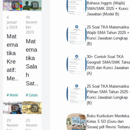
Bahasa Inggris (Wajib)
s ke
dan
SMA/SMK 2025 + Kunci
Gari
Pen
Jawaban (Model B)
4
30
s -
gura
Januar
Novem
y 2024
ber
25 Soal TKA Matematika
Bida
nga
2023
Wajib SMA Tahun 2025 +
Mat
ng
n
Kunci Jawaban Lengkap
Mat
ema
(B)
ke
Mat
ema
tika
Bida
riks
30+ Contoh Soal TKA
tika
Kre
Geografi SMA/SMK Tahu
ng
Dile
Sala
2025 dan Kunci Jawaban
atif:
dan
ngk
(A)
h
Me
Pe
api
Sat
mbo
25 Soal TKA Matematika
mba
Pe
u
Pilihan SMA Tahun 2025 
ngk
Matematika Kreatif
Catatan Belajar
has
mba
Kunci Jawaban Lengkap
Juru
ar
(B)
an
has
san
Rah
Soal
an
yan
Buku Kurikulum Merdeka
asia
29
25
Kelas 5 SD (Guru dan
Lati
Soal
g
Novem
Novem
Siswa) pdf Revisi Terbaru
Per