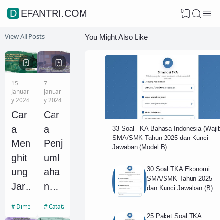
0
DEFANTRI.COM
View All Posts
You Might Also Like
15
7
Januar
Januar
y 2024
y 2024
Car
Car
a
a
33 Soal TKA Bahasa Indonesia (Wajib
SMA/SMK Tahun 2025 dan Kunci
Men
Penj
Jawaban (Model B)
ghit
uml
30 Soal TKA Ekonomi
ung
aha
SMA/SMK Tahun 2025
Jara
n
dan Kunci Jawaban (B)
k
Mat
Dimensi Tiga
Catatan Matriks
Gari
riks
25 Paket Soal TKA