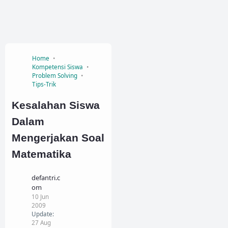
Home
Kompetensi Siswa
Problem Solving
Tips-Trik
Kesalahan Siswa
Dalam
Mengerjakan Soal
Matematika
defantri.c
om
10 Jun
2009
Update:
27 Aug