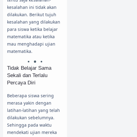
kesalahan ini tidak akan
dilakukan. Berikut tujuh
kesalahan yang dilakukan
para siswa ketika belajar
matematika atau ketika
mau menghadapi ujian
matematika.
Tidak Belajar Sama
Sekali dan Terlalu
Percaya Diri
Beberapa siswa sering
merasa yakin dengan
latihan-latihan yang telah
dilakukan sebelumnya.
Sehingga pada waktu
mendekati ujian mereka