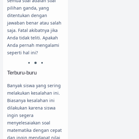
semua soal adalah soal
pilihan ganda, yang
ditentukan dengan
jawaban benar atau salah
saja. Fatal akibatnya jika
Anda tidak teliti. Apakah
Anda pernah mengalami
seperti hal ini?
Terburu-buru
Banyak siswa yang sering
melakukan kesalahan ini.
Biasanya kesalahan ini
dilakukan karena siswa
ingin segera
menyelesaiakan soal
matematika dengan cepat
dan ingin mendapat nilai