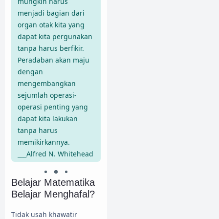
mungkin harus
menjadi bagian dari
organ otak kita yang
dapat kita pergunakan
tanpa harus berfikir.
Peradaban akan maju
dengan
mengembangkan
sejumlah operasi-
operasi penting yang
dapat kita lakukan
tanpa harus
memikirkannya.
___Alfred N. Whitehead
Belajar Matematika
Belajar Menghafal?
Tidak usah khawatir