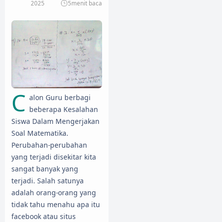
2025
5
menit baca
C
alon Guru berbagi
beberapa Kesalahan
Siswa Dalam Mengerjakan
Soal Matematika.
Perubahan-perubahan
yang terjadi disekitar kita
sangat banyak yang
terjadi. Salah satunya
adalah orang-orang yang
tidak tahu menahu apa itu
facebook atau situs