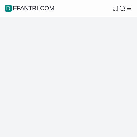
0
DEFANTRI.COM