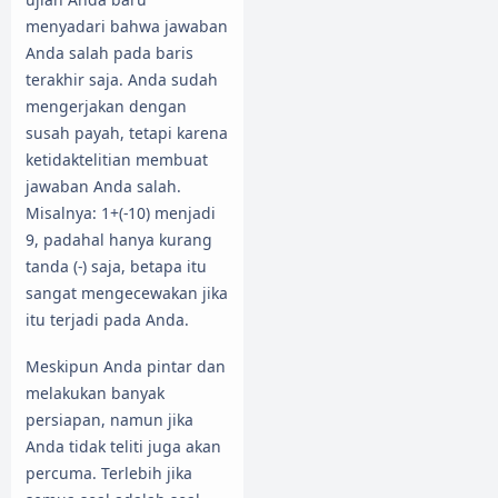
menyadari bahwa jawaban
Anda salah pada baris
terakhir saja. Anda sudah
mengerjakan dengan
susah payah, tetapi karena
ketidaktelitian membuat
jawaban Anda salah.
Misalnya: 1+(-10) menjadi
9, padahal hanya kurang
tanda (-) saja, betapa itu
sangat mengecewakan jika
itu terjadi pada Anda.
Meskipun Anda pintar dan
melakukan banyak
persiapan, namun jika
Anda tidak teliti juga akan
percuma. Terlebih jika