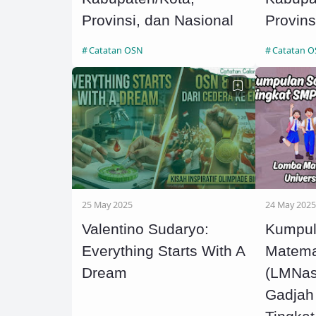
Provinsi, dan Nasional
Provins
Catatan OSN
Catatan 
25 May 2025
24 May 2025
Valentino Sudaryo:
Kumpul
Everything Starts With A
Matema
Dream
(LMNas)
Gadjah