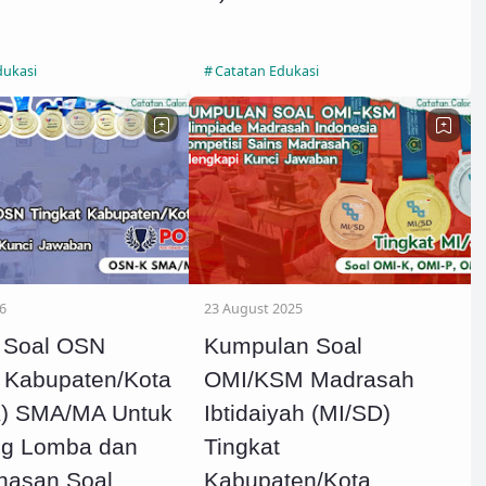
dukasi
Catatan Edukasi
6
23 August 2025
 Soal OSN
Kumpulan Soal
t Kabupaten/Kota
OMI/KSM Madrasah
) SMA/MA Untuk
Ibtidaiyah (MI/SD)
ng Lomba dan
Tingkat
asan Soal
Kabupaten/Kota,