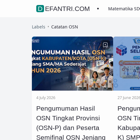
DEFANTRI.COM
Matematika SD
Labels
Catatan OSN
4 July 2026
27 June 202
Pengumuman Hasil
Pengum
OSN Tingkat Provinsi
OSN Ti
(OSN-P) dan Peserta
Kabupa
Semifinal OSN Jenjang
K) SMP