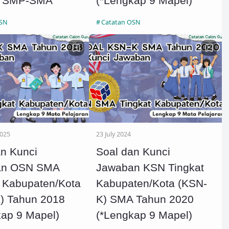
t SMP-SMA
(*Lengkap 9 Mapel)
OSN
Catatan OSN
2025
23 July 2024
an Kunci
Soal dan Kunci
an OSN SMA
Jawaban KSN Tingkat
t Kabupaten/Kota
Kabupaten/Kota (KSN-
) Tahun 2018
K) SMA Tahun 2020
kap 9 Mapel)
(*Lengkap 9 Mapel)