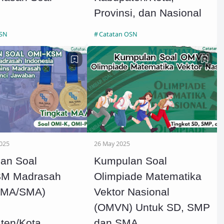
Provinsi, dan Nasional
OSN
Catatan OSN
025
26 May 2025
an Soal
Kumpulan Soal
SM Madrasah
Olimpiade Matematika
 (MA/SMA)
Vektor Nasional
(OMVN) Untuk SD, SMP
ten/Kota,
dan SMA