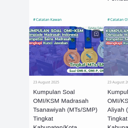
Catatan Kawan
Catatan 
23 August 2025
23 August 2
Kumpulan Soal
Kumpul
OMI/KSM Madrasah
OMI/K
Tsanawiyah (MTs/SMP)
Aliyah
Tingkat
Tingkat
Kabupaten/Kota,
Kabupa