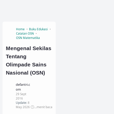
Home
Buku Edukasi
Catatan OSN
OSN Matematika
Mengenal Sekilas
Tentang
Olimpade Sains
Nasional (OSN)
defantri.c
om
29 Sept
2016
Update:
8
May 2026
...
menit baca