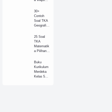
(Model B)
SMA
Tahun
30+
2025 +
Contoh
Kunci
Soal TKA
Jawaban
Geografi
Lengkap
SMA/SM
(B)
K Tahun
25 Soal
2025 dan
TKA
Kunci
Matematik
Jawaban
a Pilihan
(A)
SMA
Tahun
Buku
2025 +
Kurikulum
Kunci
Merdeka
Jawaban
Kelas 5
Lengkap
SD (Guru
(B)
dan
Siswa) pdf
Revisi
Terbaru