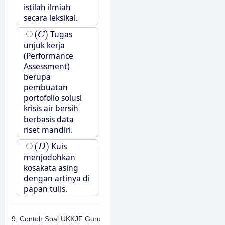
istilah ilmiah
secara leksikal.
(
C
)
(
)
Tugas
C
unjuk kerja
(Performance
Assessment)
berupa
pembuatan
portofolio solusi
krisis air bersih
berbasis data
riset mandiri.
(
D
)
(
)
Kuis
D
menjodohkan
kosakata asing
dengan artinya di
papan tulis.
9. Contoh Soal UKKJF Guru