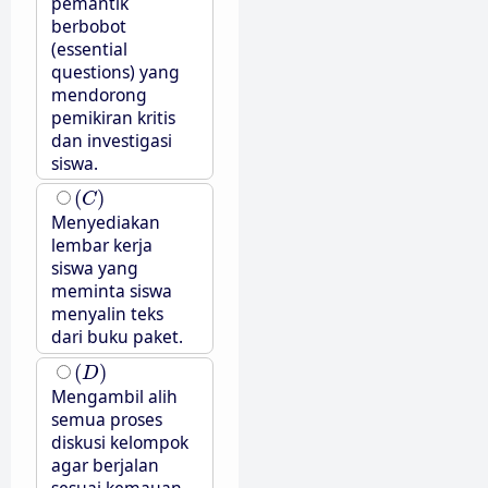
pemantik
berbobot
(essential
questions) yang
mendorong
pemikiran kritis
dan investigasi
siswa.
(
C
)
(
)
C
Menyediakan
lembar kerja
siswa yang
meminta siswa
menyalin teks
dari buku paket.
(
D
)
(
)
D
Mengambil alih
semua proses
diskusi kelompok
agar berjalan