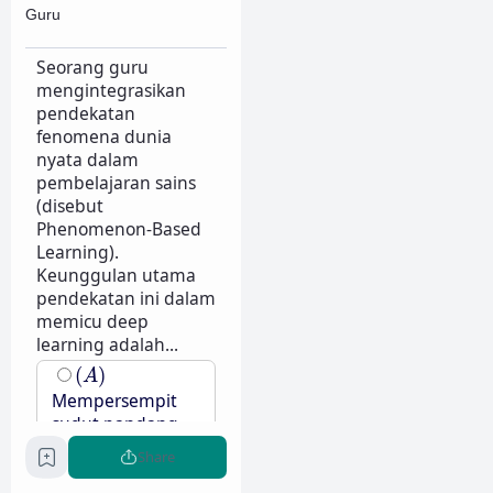
Guru
Seorang guru
mengintegrasikan
pendekatan
fenomena dunia
nyata dalam
pembelajaran sains
(disebut
Phenomenon-Based
Learning).
Keunggulan utama
pendekatan ini dalam
memicu deep
learning adalah...
(
A
)
(
)
A
Mempersempit
sudut pandang
siswa hanya pada
Share
satu bidang
keilmuan saja.