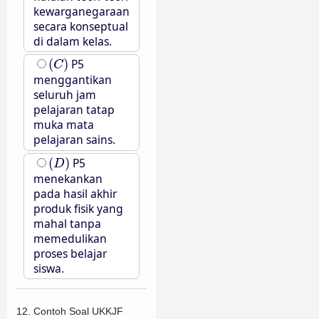
kewarganegaraan
secara konseptual
di dalam kelas.
(
C
)
(
)
P5
C
menggantikan
seluruh jam
pelajaran tatap
muka mata
pelajaran sains.
(
D
)
(
)
P5
D
menekankan
pada hasil akhir
produk fisik yang
mahal tanpa
memedulikan
proses belajar
siswa.
12. Contoh Soal UKKJF