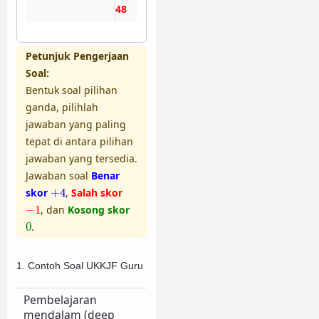
47
Petunjuk Pengerjaan
Soal:
Bentuk soal pilihan
ganda, pilihlah
jawaban yang paling
tepat di antara pilihan
jawaban yang tersedia.
Jawaban soal
Benar
+
4
skor
+
4
,
Salah skor
−
1
−
1
, dan
Kosong skor
0
0
.
1. Contoh Soal UKKJF Guru
Pembelajaran
mendalam (deep