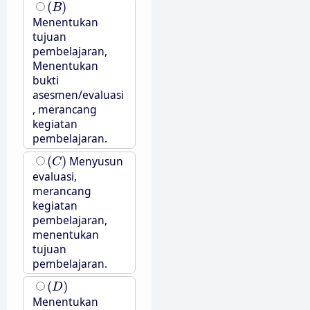
(
B
)
(
)
B
Menentukan
tujuan
pembelajaran,
Menentukan
bukti
asesmen/evaluasi
, merancang
kegiatan
pembelajaran.
(
C
)
(
)
Menyusun
C
evaluasi,
merancang
kegiatan
pembelajaran,
menentukan
tujuan
pembelajaran.
(
D
)
(
)
D
Menentukan