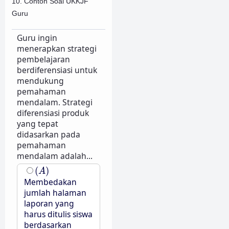
10. Contoh Soal UKKJF
Guru
Guru ingin
menerapkan strategi
pembelajaran
berdiferensiasi untuk
mendukung
pemahaman
mendalam. Strategi
diferensiasi produk
yang tepat
didasarkan pada
pemahaman
mendalam adalah...
(
A
)
(
)
A
Membedakan
jumlah halaman
laporan yang
harus ditulis siswa
berdasarkan