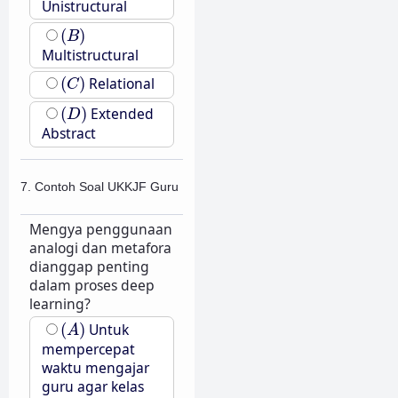
Unistructural
(
B
)
(
)
B
Multistructural
(
C
)
(
)
Relational
C
(
D
)
(
)
Extended
D
Abstract
7. Contoh Soal UKKJF Guru
Mengya penggunaan
analogi dan metafora
dianggap penting
dalam proses deep
learning?
(
A
)
(
)
Untuk
A
mempercepat
waktu mengajar
guru agar kelas