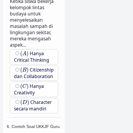
Ketika siswa bekerja
kelompok lintas
budaya untuk
menyelesaikan
masalah sampah di
lingkungan sekitar,
mereka mengasah
aspek...
(
A
)
(
)
Hanya
A
Critical Thinking
(
B
)
(
)
Citizenship
B
dan Collaboration
(
C
)
(
)
Hanya
C
Creativity
(
D
)
(
)
Character
D
secara mandiri
6. Contoh Soal UKKJF Guru