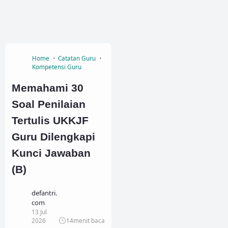
Home
Catatan Guru
Kompetensi Guru
Memahami 30
Soal Penilaian
Tertulis UKKJF
Guru Dilengkapi
Kunci Jawaban
(B)
defantri.
com
13 Jul
2026
14
menit baca