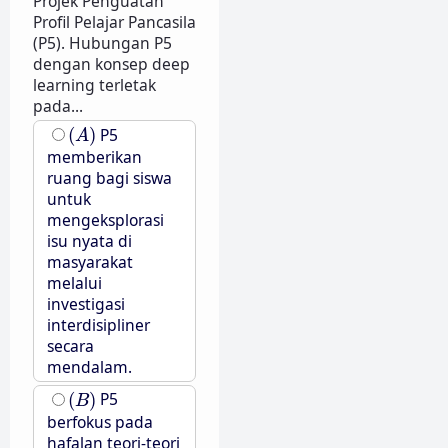
Projek Penguatan
Profil Pelajar Pancasila
(P5). Hubungan P5
dengan konsep deep
learning terletak
pada...
(
A
)
(
)
P5
A
memberikan
ruang bagi siswa
untuk
mengeksplorasi
isu nyata di
masyarakat
melalui
investigasi
interdisipliner
secara
mendalam.
(
B
)
(
)
P5
B
berfokus pada
hafalan teori-teori