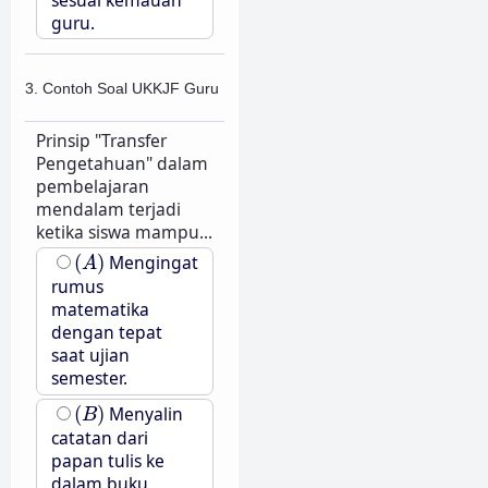
sesuai kemauan
guru.
3. Contoh Soal UKKJF Guru
Prinsip "Transfer
Pengetahuan" dalam
pembelajaran
mendalam terjadi
ketika siswa mampu...
(
A
)
(
)
Mengingat
A
rumus
matematika
dengan tepat
saat ujian
semester.
(
B
)
(
)
Menyalin
B
catatan dari
papan tulis ke
dalam buku