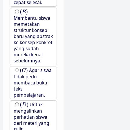
cepat selesai.
(
B
)
(
)
B
Membantu siswa
memetakan
struktur konsep
baru yang abstrak
ke konsep konkret
yang sudah
mereka kenal
sebelumnya.
(
C
)
(
)
Agar siswa
C
tidak perlu
membaca buku
teks
pembelajaran.
(
D
)
(
)
Untuk
D
mengalihkan
perhatian siswa
dari materi yang
sulit.