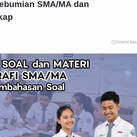
Kebumian SMA/MA dan
kap
7
menit bac