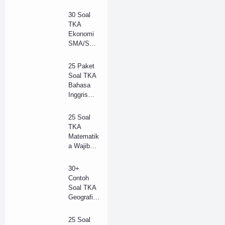
30 Soal
TKA
Ekonomi
SMA/SM
K Tahun
2025 dan
25 Paket
Kunci
Soal TKA
Jawaban
Bahasa
(B)
Inggris
(Wajib)
SMA/SM
25 Soal
K 2025 +
TKA
Kunci
Matematik
Jawaban
a Wajib
(Model B)
SMA
Tahun
30+
2025 +
Contoh
Kunci
Soal TKA
Jawaban
Geografi
Lengkap
SMA/SM
(B)
K Tahun
25 Soal