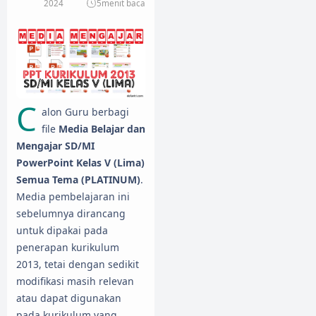
2024
5
menit baca
C
alon Guru berbagi
file
Media Belajar dan
Mengajar SD/MI
PowerPoint Kelas V (Lima)
Semua Tema (PLATINUM)
.
Media pembelajaran ini
sebelumnya dirancang
untuk dipakai pada
penerapan kurikulum
2013, tetai dengan sedikit
modifikasi masih relevan
atau dapat digunakan
pada kurikulum yang