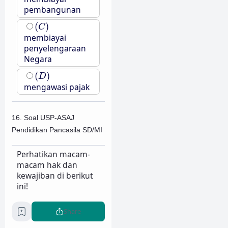
pembangunan
(
C
)
(
)
C
membiayai
penyelengaraan
Negara
(
D
)
(
)
D
mengawasi pajak
16. Soal USP-ASAJ
Pendidikan Pancasila SD/MI
Perhatikan macam-
macam hak dan
kewajiban di berikut
ini!
Mendapat
Share
perlindungan
dari diskriminasi