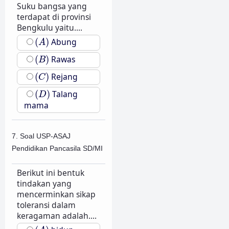
Suku bangsa yang
terdapat di provinsi
Bengkulu yaitu....
(
A
)
(
)
Abung
A
(
B
)
(
)
Rawas
B
(
C
)
(
)
Rejang
C
(
D
)
(
)
Talang
D
mama
7. Soal USP-ASAJ
Pendidikan Pancasila SD/MI
Berikut ini bentuk
tindakan yang
mencerminkan sikap
toleransi dalam
keragaman adalah....
(
A
)