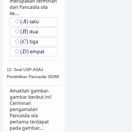
merupakan cerminan
dari Pancasila sila
ke....
(
A
)
(
)
satu
A
(
B
)
(
)
dua
B
(
C
)
(
)
tiga
C
(
D
)
(
)
empat
D
12. Soal USP-ASAJ
Pendidikan Pancasila SD/MI
Amatilah gambar-
gambar berikut ini!
Cerminan
pengamalan
Pancasila sila
pertama terdapat
pada gambar....