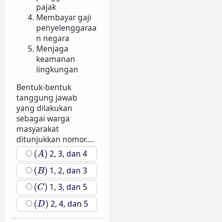
pajak
Membayar gaji
penyelenggaraa
n negara
Menjaga
keamanan
lingkungan
Bentuk-bentuk
tanggung jawab
yang dilakukan
sebagai warga
masyarakat
ditunjukkan nomor....
(
A
)
(
)
2, 3, dan 4
A
(
B
)
(
)
1, 2, dan 3
B
(
C
)
(
)
1, 3, dan 5
C
(
D
)
(
)
2, 4, dan 5
D