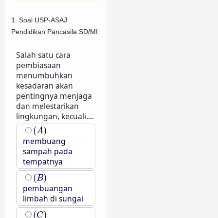
1. Soal USP-ASAJ
Pendidikan Pancasila SD/MI
Salah satu cara
pembiasaan
menumbuhkan
kesadaran akan
pentingnya menjaga
dan melestarikan
lingkungan, kecuali....
(
A
)
(
)
A
membuang
sampah pada
tempatnya
(
B
)
(
)
B
pembuangan
limbah di sungai
(
C
)
(
)
C