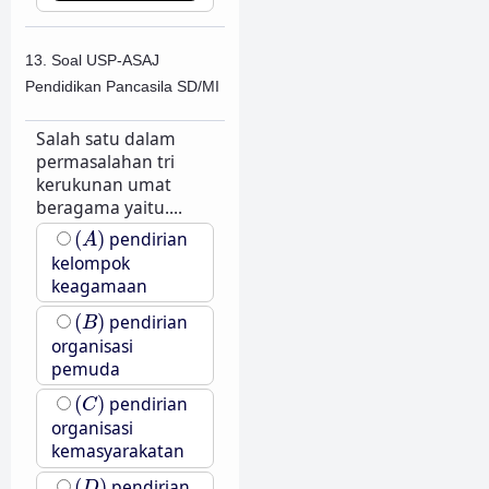
13. Soal USP-ASAJ
Pendidikan Pancasila SD/MI
Salah satu dalam
permasalahan tri
kerukunan umat
beragama yaitu....
(
A
)
(
)
pendirian
A
kelompok
keagamaan
(
B
)
(
)
pendirian
B
organisasi
pemuda
(
C
)
(
)
pendirian
C
organisasi
kemasyarakatan
(
D
)
(
)
pendirian
D