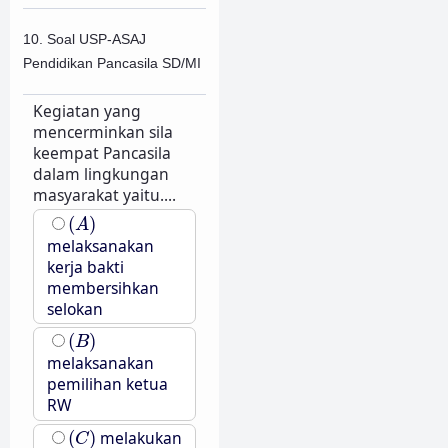
10. Soal USP-ASAJ
Pendidikan Pancasila SD/MI
Kegiatan yang
mencerminkan sila
keempat Pancasila
dalam lingkungan
masyarakat yaitu....
(
A
)
(
)
A
melaksanakan
kerja bakti
membersihkan
selokan
(
B
)
(
)
B
melaksanakan
pemilihan ketua
RW
(
C
)
(
)
melakukan
C