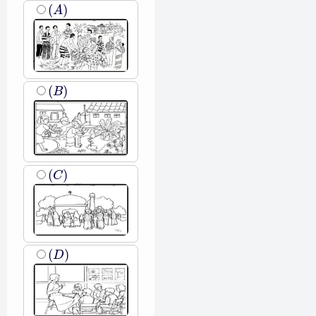
(
A
)
(
)
A
(
B
)
(
)
B
(
C
)
(
)
C
(
D
)
(
)
D