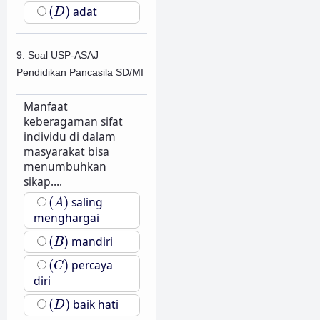
(
D
)
(
)
adat
D
9. Soal USP-ASAJ
Pendidikan Pancasila SD/MI
Manfaat
keberagaman sifat
individu di dalam
masyarakat bisa
menumbuhkan
sikap....
(
A
)
(
)
saling
A
menghargai
(
B
)
(
)
mandiri
B
(
C
)
(
)
percaya
C
diri
(
D
)
(
)
baik hati
D