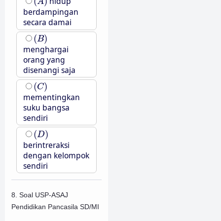
(
)
hidup
A
berdampingan
secara damai
(
B
)
(
)
B
menghargai
orang yang
disenangi saja
(
C
)
(
)
C
mementingkan
suku bangsa
sendiri
(
D
)
(
)
D
berintreraksi
dengan kelompok
sendiri
8. Soal USP-ASAJ
Pendidikan Pancasila SD/MI