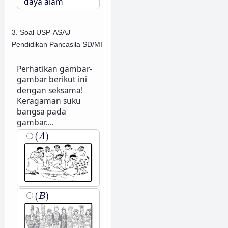
daya alam
3. Soal USP-ASAJ
Pendidikan Pancasila SD/MI
Perhatikan gambar-
gambar berikut ini
dengan seksama!
Keragaman suku
bangsa pada
gambar....
(
A
)
(
)
A
(
B
)
(
)
B