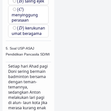
(
)
saling ejek
B
(
C
)
(
)
C
menyinggung
perasaan
(
D
)
(
)
kerukunan
D
umat beragama
5. Soal USP-ASAJ
Pendidikan Pancasila SD/MI
Setiap hari Ahad pagi
Doni sering bermain
badminton bersama
dengan teman-
temannya,
sedangkan Anton
melakukan lari pagi
di alun- laun kota jika
merasa kurang enak