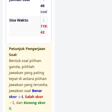
40
soal
Sisa Waktu
:
119:
41
Petunjuk Pengerjaan
Soal:
Bentuk soal pilihan
ganda, pilihlah
jawaban yang paling
tepat di antara pilihan
jawaban yang tersedia.
Jawaban soal
Benar
+
4
skor
+
4
,
Salah skor
−
1
−
1
, dan
Kosong skor
0
0
.