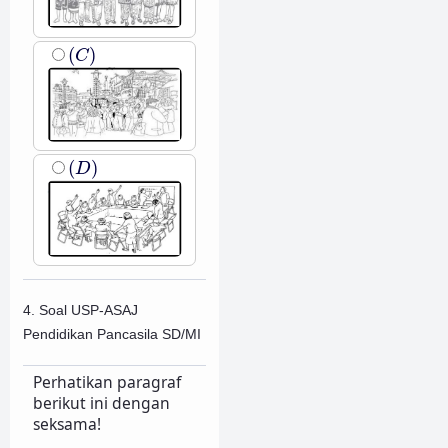
(
C
)
(
)
C
(
D
)
(
)
D
4. Soal USP-ASAJ
Pendidikan Pancasila SD/MI
Perhatikan paragraf
berikut ini dengan
seksama!