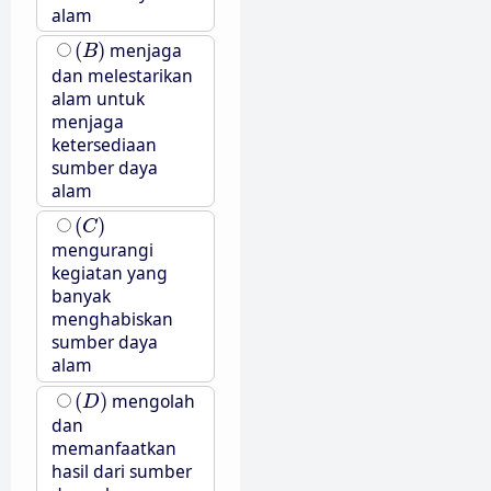
alam
(
B
)
(
)
menjaga
B
dan melestarikan
alam untuk
menjaga
ketersediaan
sumber daya
alam
(
C
)
(
)
C
mengurangi
kegiatan yang
banyak
menghabiskan
sumber daya
alam
(
D
)
(
)
mengolah
D
dan
memanfaatkan
hasil dari sumber