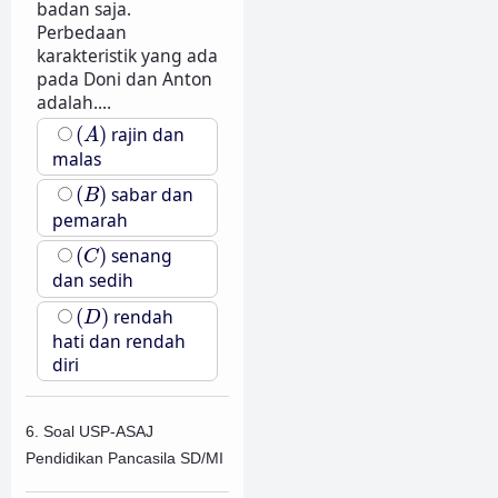
badan saja.
Perbedaan
karakteristik yang ada
pada Doni dan Anton
adalah....
(
A
)
(
)
rajin dan
A
malas
(
B
)
(
)
sabar dan
B
pemarah
(
C
)
(
)
senang
C
dan sedih
(
D
)
(
)
rendah
D
hati dan rendah
diri
6. Soal USP-ASAJ
Pendidikan Pancasila SD/MI