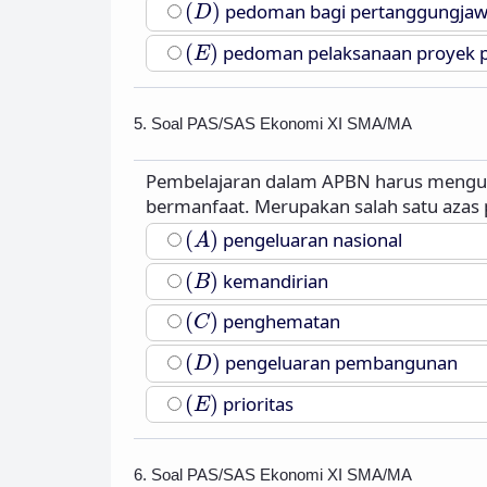
(
D
)
(
)
pedoman bagi pertanggungjaw
D
(
E
)
(
)
pedoman pelaksanaan proyek
E
5. Soal PAS/SAS Ekonomi XI SMA/MA
Pembelajaran dalam APBN harus mengut
bermanfaat. Merupakan salah satu azas 
(
A
)
(
)
pengeluaran nasional
A
(
B
)
(
)
kemandirian
B
(
C
)
(
)
penghematan
C
(
D
)
(
)
pengeluaran pembangunan
D
(
E
)
(
)
prioritas
E
6. Soal PAS/SAS Ekonomi XI SMA/MA