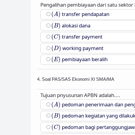
Pengalihan pembiayaan dari satu sektor k
(
A
)
(
)
transfer pendapatan
A
(
B
)
(
)
alokasi dana
B
(
C
)
(
)
transfer payment
C
(
D
)
(
)
working payment
D
(
E
)
(
)
pembiayaan beralih
E
4. Soal PAS/SAS Ekonomi XI SMA/MA
Tujuan pnyusunan APBN adalah....
(
A
)
(
)
pedoman penerimaan dan peng
A
(
B
)
(
)
pedoman kegiatan yang dilaku
B
(
C
)
(
)
pedoman bagi pertanggungjaw
C