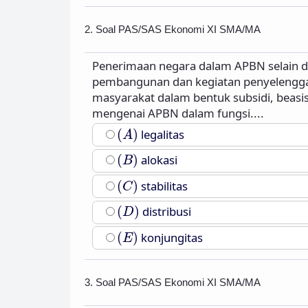
2. Soal PAS/SAS Ekonomi XI SMA/MA
Penerimaan negara dalam APBN selain 
pembangunan dan kegiatan penyelenggar
masyarakat dalam bentuk subsidi, beasi
mengenai APBN dalam fungsi....
(
A
)
(
)
legalitas
A
(
B
)
(
)
alokasi
B
(
C
)
(
)
stabilitas
C
(
D
)
(
)
distribusi
D
(
E
)
(
)
konjungitas
E
3. Soal PAS/SAS Ekonomi XI SMA/MA