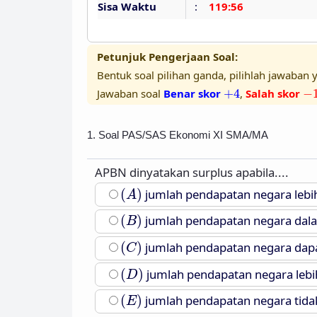
Sisa Waktu
:
119:55
Petunjuk Pengerjaan Soal:
Bentuk soal pilihan ganda, pilihlah jawaban y
+
4
−
Jawaban soal
Benar skor
+
4
,
Salah skor
−
1. Soal PAS/SAS Ekonomi XI SMA/MA
APBN dinyatakan surplus apabila....
(
A
)
(
)
jumlah pendapatan negara lebi
A
(
B
)
(
)
jumlah pendapatan negara dala
B
(
C
)
(
)
jumlah pendapatan negara dap
C
(
D
)
(
)
jumlah pendapatan negara lebih
D
(
E
)
(
)
jumlah pendapatan negara tid
E