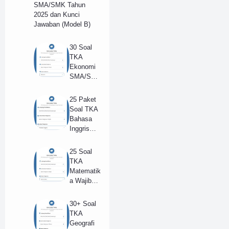
SMA/SMK Tahun
2025 dan Kunci
Jawaban (Model B)
30 Soal
TKA
Ekonomi
SMA/SM
K Tahun
2025 dan
25 Paket
Kunci
Soal TKA
Jawaban
Bahasa
(B)
Inggris
(Wajib)
SMA/SM
25 Soal
K 2025 +
TKA
Kunci
Matematik
Jawaban
a Wajib
(Model B)
SMA
Tahun
30+ Soal
2025 +
TKA
Kunci
Geografi