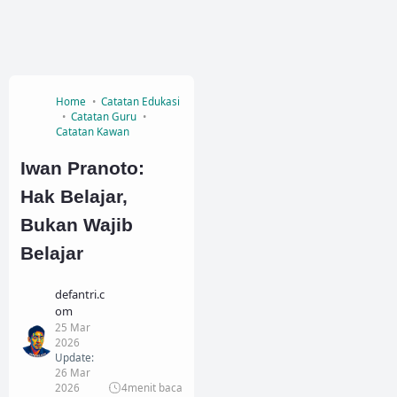
Home
Catatan Edukasi
Catatan Guru
Catatan Kawan
Iwan Pranoto:
Hak Belajar,
Bukan Wajib
Belajar
defantri.c
om
25 Mar
2026
Update:
26 Mar
2026
4
menit baca