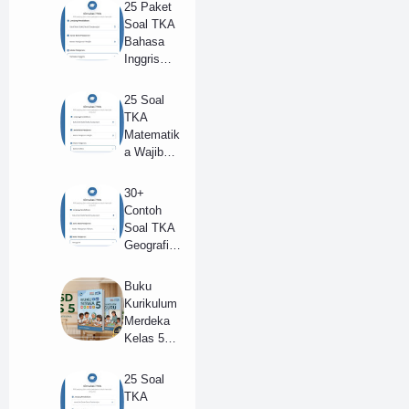
2025 dan
25 Paket
Kunci
Soal TKA
Jawaban
Bahasa
(B)
Inggris
(Wajib)
SMA/SM
25 Soal
K 2025 +
TKA
Kunci
Matematik
Jawaban
a Wajib
(Model B)
SMA
Tahun
30+
2025 +
Contoh
Kunci
Soal TKA
Jawaban
Geografi
Lengkap
SMA/SM
(B)
K Tahun
Buku
2025 dan
Kurikulum
Kunci
Merdeka
Jawaban
Kelas 5
(A)
SD (Guru
dan
25 Soal
Siswa) pdf
TKA
Revisi