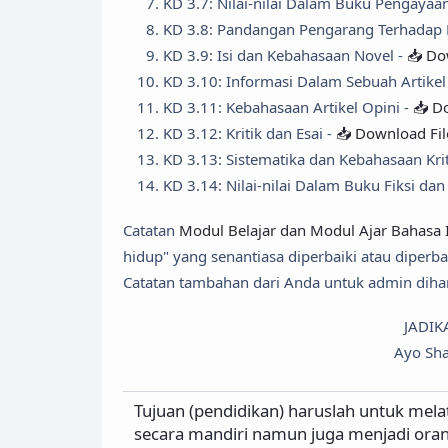
KD 3.7: Nilai-nilai Dalam Buku Pengayaa
KD 3.8: Pandangan Pengarang Terhadap
KD 3.9: Isi dan Kebahasaan Novel -
📥 Do
KD 3.10: Informasi Dalam Sebuah Artikel
KD 3.11: Kebahasaan Artikel Opini -
📥 D
KD 3.12: Kritik dan Esai -
📥 Download Fil
KD 3.13: Sistematika dan Kebahasaan Krit
KD 3.14: Nilai-nilai Dalam Buku Fiksi dan
Catatan
Modul Belajar dan Modul Ajar Bahasa I
hidup" yang senantiasa diperbaiki atau diper
Catatan tambahan dari Anda untuk admin dihar
JADIK
Ayo Sha
Tujuan (pendidikan) haruslah untuk mela
secara mandiri namun juga menjadi ora