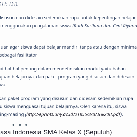
011: 131)
.
susun dan didesain sedemikian rupa untuk kepentingan belajar
l menggunakan pengalaman siswa
(Rudi Susilana dan Cepi Riyana
an agar siswa dapat belajar mandiri tanpa atau dengan minima
bagai fasilitator.
at hal-hal penting dalam mendefinisikan modul yaitu bahan
juan belajarnya, dan paket program yang disusun dan didesain
wa.
an paket program yang disusun dan didesain sedemikian rupa
 siswa menguasai tujuan belajarnya. Oleh karena itu, siswa
sing-masing
(
http://eprints.uny.ac.id/21856/3/BAB%20II.pdf
)
.
hasa Indonesia SMA Kelas X (Sepuluh)