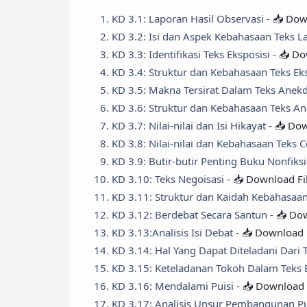
KD 3.1: Laporan Hasil Observasi -
📥 Dow
KD 3.2: Isi dan Aspek Kebahasaan Teks L
KD 3.3: Identifikasi Teks Eksposisi -
📥 Do
KD 3.4: Struktur dan Kebahasaan Teks Eks
KD 3.5: Makna Tersirat Dalam Teks Anekd
KD 3.6: Struktur dan Kebahasaan Teks An
KD 3.7: Nilai-nilai dan Isi Hikayat -
📥 Dow
KD 3.8: Nilai-nilai dan Kebahasaan Teks C
KD 3.9: Butir-butir Penting Buku Nonfiks
KD 3.10: Teks Negoisasi -
📥 Download Fi
KD 3.11: Struktur dan Kaidah Kebahasaan
KD 3.12: Berdebat Secara Santun -
📥 Dow
KD 3.13:Analisis Isi Debat -
📥 Download 
KD 3.14: Hal Yang Dapat Diteladani Dari 
KD 3.15: Keteladanan Tokoh Dalam Teks B
KD 3.16: Mendalami Puisi -
📥 Download 
KD 3.17: Analisis Unsur Pembangunan Pu