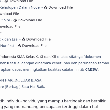
n -
📥 Download File
 Kehidupan Dalam Novel -
📥 Download File
wnload File
 Opini -
📥 Download File
ownload File
e
ik dan Esai -
📥 Download File
 Nonfiksi -
📥 Download File
ndonesia SMA Kelas X, XI dan XII
di atas sifatnya "dokumen
baharui sesuai dengan dinamika kebutuhan dan perubahan zaman.
apkan dapat meningkatkan kualitas catatan ini 🙏
CMIIW
.
AN HARI INI LUAR BIASA!
re (Berbagi) Satu Hal Baik.
tih individu-individu yang mampu bertindak dan berpikir
ng yang memandang pencapaian tertinggi dalam hal