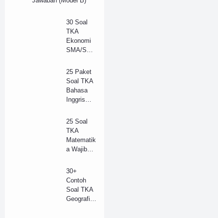
Jawaban (Model B)
30 Soal
TKA
Ekonomi
SMA/SM
K Tahun
2025 dan
25 Paket
Kunci
Soal TKA
Jawaban
Bahasa
(B)
Inggris
(Wajib)
SMA/SM
25 Soal
K 2025 +
TKA
Kunci
Matematik
Jawaban
a Wajib
(Model B)
SMA
Tahun
30+
2025 +
Contoh
Kunci
Soal TKA
Jawaban
Geografi
Lengkap
SMA/SM
(B)
K Tahun