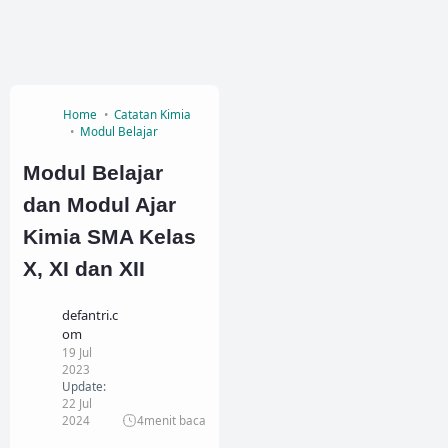
Home
Catatan Kimia
Modul Belajar
Modul Belajar
dan Modul Ajar
Kimia SMA Kelas
X, XI dan XII
defantri.c
om
19 Jul
2023
Update:
22 Jul
2024
4
menit baca