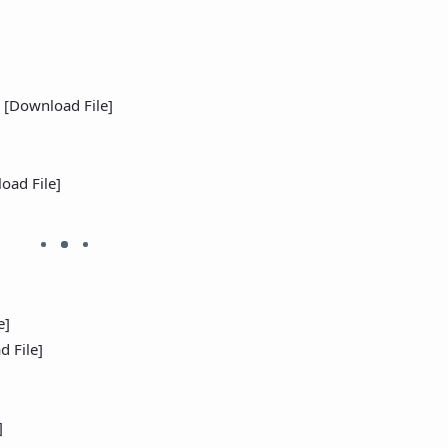
a
[Download File]
oad File]
e]
 File]
]
]