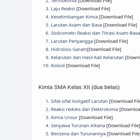
Termokimia
[Download File]
Laju Reaksi
[Download File]
Kesetimbangan Kimia
[Download File]
Larutan Asam dan Basa
[Download File]
Stokiometri Reaksi dan Titrasi Asam-Bas
Larutan Penyangga
[Download File]
Hidrolisis Garam
[Download File]
Kelarutan dan Hasil Kali Kelarutan
[Downl
Koloid
[Download File]
Kimia SMA Kelas XII (dua belas)
Sifat-sifat Koligatif Larutan
[Download Fil
Reaksi redoks dan Elektrokimia
[Download
Kimia Unsur
[Download File]
Senyawa Turunan Alkana
[Download File
Benzena dan Turunannya
[Download File