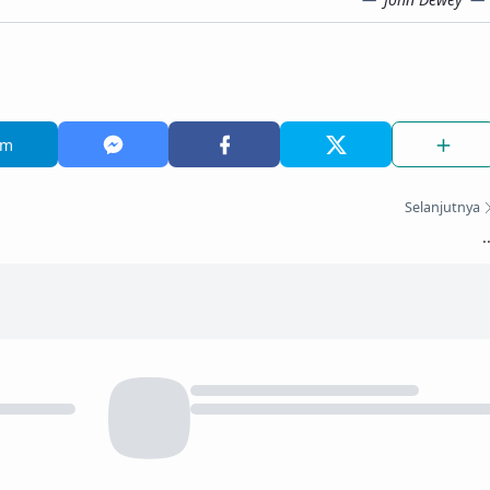
am
Selanjutnya
.