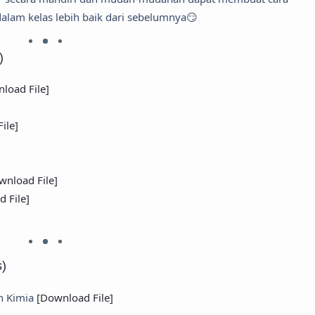
alam kelas lebih baik dari sebelumnya😏
)
load File]
ile]
wnload File]
 File]
s)
an Kimia
[Download File]