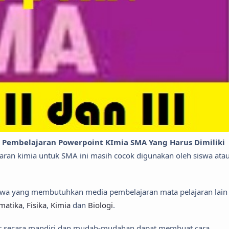
Pembelajaran Powerpoint KImia SMA Yang Harus Dimiliki
aran kimia untuk SMA ini masih cocok digunakan oleh siswa ata
swa yang membutuhkan media pembelajaran mata pelajaran lain
matika
,
Fisika
,
Kimia
dan
Biologi
.
ar secara mandiri dan mudah-mudahan dapat membuat cara