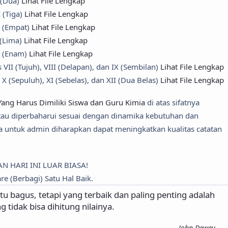
 (Dua)
Lihat File Lengkap
 (Tiga)
Lihat File Lengkap
V (Empat)
Lihat File Lengkap
 (Lima)
Lihat File Lengkap
I (Enam)
Lihat File Lengkap
II (Tujuh), VIII (Delapan), dan IX (Sembilan)
Lihat File Lengkap
 (Sepuluh), XI (Sebelas), dan XII (Dua Belas)
Lihat File Lengkap
ang Harus Dimiliki Siswa dan Guru Kimia
di atas sifatnya
tau diperbaharui sesuai dengan dinamika kebutuhan dan
 untuk admin diharapkan dapat meningkatkan kualitas catatan
AN HARI INI LUAR BIASA!
re (Berbagi) Satu Hal Baik.
u bagus, tetapi yang terbaik dan paling penting adalah
tidak bisa dihitung nilainya.
John Dewey