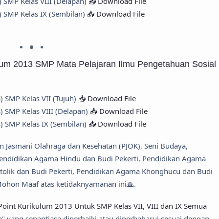
 SMP Kelas VIII (Delapan)
📥 Download File
 SMP Kelas IX (Sembilan)
📥 Download File
lum 2013 SMP Mata Pelajaran Ilmu Pengetahuan Sosial
) SMP Kelas VII (Tujuh)
📥 Download File
) SMP Kelas VIII (Delapan)
📥 Download File
) SMP Kelas IX (Sembilan)
📥 Download File
kan Jasmani Olahraga dan Kesehatan (PJOK), Seni Budaya,
endidikan Agama Hindu dan Budi Pekerti, Pendidikan Agama
atolik dan Budi Pekerti, Pendidikan Agama Khonghucu dan Budi
 Mohon Maaf atas ketidaknyamanan ini🙏.
int Kurikulum 2013 Untuk SMP Kelas VII, VIII dan IX Semua
" yang senantiasa diperbaiki atau diperbaharui sesuai dengan