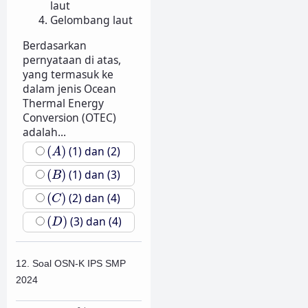
laut
Gelombang laut
Berdasarkan
pernyataan di atas,
yang termasuk ke
dalam jenis Ocean
Thermal Energy
Conversion (OTEC)
adalah...
(
A
)
(
)
(1) dan (2)
A
(
B
)
(
)
(1) dan (3)
B
(
C
)
(
)
(2) dan (4)
C
(
D
)
(
)
(3) dan (4)
D
12. Soal OSN-K IPS SMP
2024
70
%