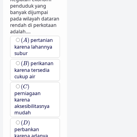
penduduk yang
banyak dijumpai
pada wilayah dataran
rendah di perkotaan
adalah....
(
A
)
(
)
pertanian
A
karena lahannya
subur
(
B
)
(
)
perikanan
B
karena tersedia
cukup air
(
C
)
(
)
C
perniagaan
karena
aksesibilitasnya
mudah
(
D
)
(
)
D
perbankan
karena adanya