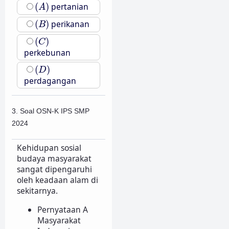
(
A
)
(
)
pertanian
A
(
B
)
(
)
perikanan
B
(
C
)
(
)
C
perkebunan
(
D
)
(
)
D
perdagangan
3. Soal OSN-K IPS SMP
2024
Kehidupan sosial
budaya masyarakat
sangat dipengaruhi
oleh keadaan alam di
sekitarnya.
Pernyataan A
Masyarakat