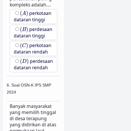
kompleks adalah....
(
A
)
(
)
perkotaan
A
dataran tinggi
(
B
)
(
)
perdesaan
B
dataran tinggi
(
C
)
(
)
perkotaan
C
dataran rendah
(
D
)
(
)
perdesaan
D
dataran rendah
6. Soal OSN-K IPS SMP
2024
Banyak masyarakat
yang memilih tinggal
di desa terapung
yang didirikan di atas
permukaan laut,