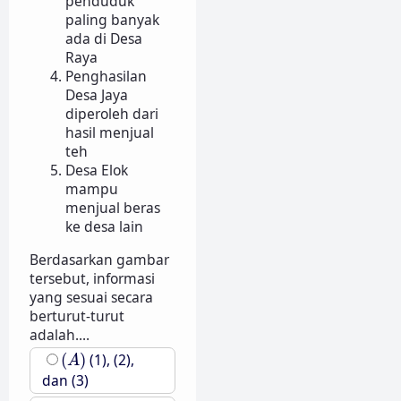
penduduk
paling banyak
ada di Desa
Raya
Penghasilan
Desa Jaya
diperoleh dari
hasil menjual
teh
Desa Elok
mampu
menjual beras
ke desa lain
Berdasarkan gambar
tersebut, informasi
yang sesuai secara
berturut-turut
adalah....
(
A
)
(
)
(1), (2),
A
dan (3)