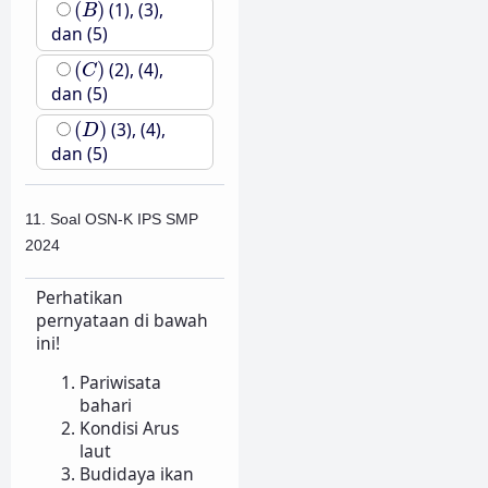
(
B
)
(
)
(1), (3),
B
dan (5)
(
C
)
(
)
(2), (4),
C
dan (5)
(
D
)
(
)
(3), (4),
D
dan (5)
11. Soal OSN-K IPS SMP
2024
Perhatikan
pernyataan di bawah
ini!
Pariwisata
bahari
Kondisi Arus
laut
Budidaya ikan