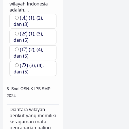
wilayah Indonesia
adalah....
(
A
)
(
)
(1), (2),
A
dan (3)
(
B
)
(
)
(1), (3),
B
dan (5)
(
C
)
(
)
(2), (4),
C
dan (5)
(
D
)
(
)
(3), (4),
D
dan (5)
5. Soal OSN-K IPS SMP
2024
Diantara wilayah
berikut yang memiliki
keragaman mata
pencaharian paling