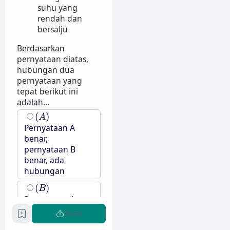
suhu yang
rendah dan
bersalju
Berdasarkan
pernyataan diatas,
hubungan dua
pernyataan yang
tepat berikut ini
adalah...
(
A
)
(
)
A
Pernyataan A
benar,
pernyataan B
benar, ada
hubungan
(
B
)
(
)
B
Pernyataan A
benar,
Share
pernyataan B