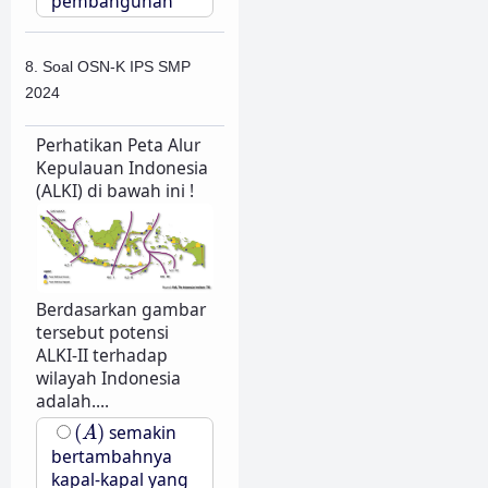
pembangunan
8. Soal OSN-K IPS SMP
2024
Perhatikan Peta Alur
Kepulauan Indonesia
(ALKI) di bawah ini !
Berdasarkan gambar
tersebut potensi
ALKI-II terhadap
wilayah Indonesia
adalah....
(
A
)
(
)
semakin
A
bertambahnya
kapal-kapal yang