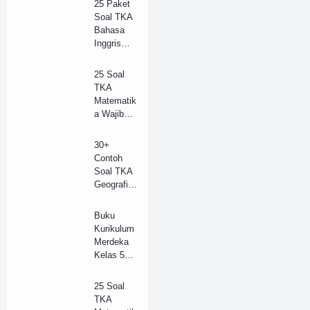
25 Paket
Kunci
Soal TKA
Jawaban
Bahasa
(B)
Inggris
(Wajib)
SMA/SM
25 Soal
K 2025 +
TKA
Kunci
Matematik
Jawaban
a Wajib
(Model B)
SMA
Tahun
30+
2025 +
Contoh
Kunci
Soal TKA
Jawaban
Geografi
Lengkap
SMA/SM
(B)
K Tahun
Buku
2025 dan
Kurikulum
Kunci
Merdeka
Jawaban
Kelas 5
(A)
SD (Guru
dan
25 Soal
Siswa) pdf
TKA
Revisi