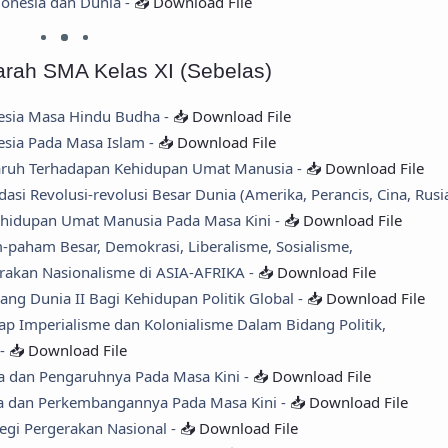
onesia dan Dunia -
📥 Download File
arah SMA Kelas XI (Sebelas)
nesia Masa Hindu Budha -
📥 Download File
esia Pada Masa Islam -
📥 Download File
garuh Terhadapan Kehidupan Umat Manusia -
📥 Download File
si Revolusi-revolusi Besar Dunia (Amerika, Perancis, Cina, Rusi
ehidupan Umat Manusia Pada Masa Kini -
📥 Download File
aham Besar, Demokrasi, Liberalisme, Sosialisme,
rakan Nasionalisme di ASIA-AFRIKA -
📥 Download File
ang Dunia II Bagi Kehidupan Politik Global -
📥 Download File
p Imperialisme dan Kolonialisme Dalam Bidang Politik,
 -
📥 Download File
ia dan Pengaruhnya Pada Masa Kini -
📥 Download File
ia dan Perkembangannya Pada Masa Kini -
📥 Download File
egi Pergerakan Nasional -
📥 Download File