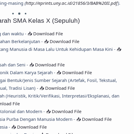
sing-masing
(
http://eprints.uny.ac.id/21856/3/BAB%20II.pdf
)
.
jarah SMA Kelas X (Sepuluh)
 dan waktu -
📥 Download File
ahan Berkelanjutan -
📥 Download File
entang Manusia di Masa Lalu Untuk Kehidupan Masa Kini -
📥
isah dan Seni -
📥 Download File
ronik Dalam Karya Sejarah -
📥 Download File
i Bentuk/Jenis Sumber Sejarah (Artefak, Fosil, Tekstual,
al, Tradisi Lisan) -
📥 Download File
 (Heuristik, Kritik/Verifikasi, Interpretasi/Eksplanasi, dan
load File
l, Kolonial dan Modern -
📥 Download File
sia Purba Dengan Manusia Modern -
📥 Download File
esia -
📥 Download File