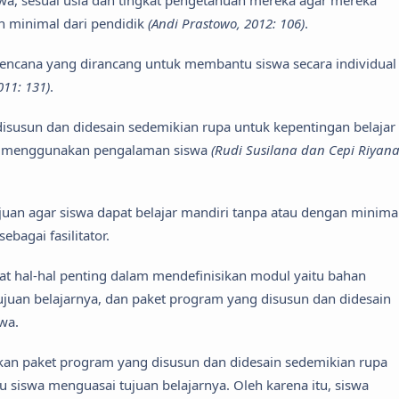
a, sesuai usia dan tingkat pengetahuan mereka agar mereka
n minimal dari pendidik
(Andi Prastowo, 2012: 106)
.
rencana yang dirancang untuk membantu siswa secara individual
011: 131)
.
susun dan didesain sedemikian rupa untuk kepentingan belajar
l menggunakan pengalaman siswa
(Rudi Susilana dan Cepi Riyana
an agar siswa dapat belajar mandiri tanpa atau dengan minima
bagai fasilitator.
at hal-hal penting dalam mendefinisikan modul yaitu bahan
juan belajarnya, dan paket program yang disusun dan didesain
wa.
an paket program yang disusun dan didesain sedemikian rupa
 siswa menguasai tujuan belajarnya. Oleh karena itu, siswa