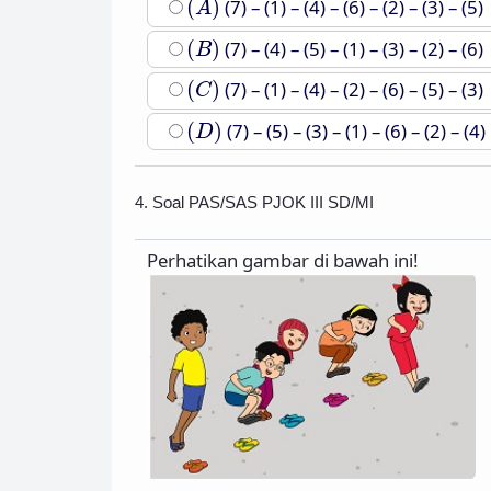
(
)
(7) – (1) – (4) – (6) – (2) – (3) – (5)
A
(
B
)
(
)
(7) – (4) – (5) – (1) – (3) – (2) – (6)
B
(
C
)
(
)
(7) – (1) – (4) – (2) – (6) – (5) – (3)
C
(
D
)
(
)
(7) – (5) – (3) – (1) – (6) – (2) – (4)
D
4. Soal PAS/SAS PJOK III SD/MI
Perhatikan gambar di bawah ini!