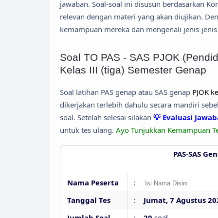
jawaban. Soal-soal ini disusun berdasarkan K
relevan dengan materi yang akan diujikan. De
kemampuan mereka dan mengenali jenis-jenis 
Soal TO PAS - SAS PJOK (Pendid
Kelas III (tiga) Semester Genap
Soal latihan PAS genap atau SAS genap
PJOK ke
dikerjakan terlebih dahulu secara mandiri s
soal. Setelah selesai silakan
💡 Evaluasi Jawa
untuk tes ulang.
Ayo Tunjukkan Kemampuan T
PAS-SAS Gena
Nama Peserta
:
Tanggal Tes
:
Jumat, 7 Agustus 20
Jumlah Soal
:
20
soal