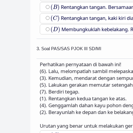
(
B
)
(
)
Rentangkan tangan. Bersamaan de
B
(
C
)
(
)
Rentangkan tangan, kaki kiri di
C
(
D
)
(
)
Membungkuklah kebelakang. R
D
3. Soal PAS/SAS PJOK III SD/MI
Perhatikan pernyataan di bawah ini!
(6). Lalu, melompatlah sambil melepas
(3). Kemudian, mendarat dengan sempu
(5). Lakukan gerakan memutar setengah 
(7). Berdiri tegap.
(1). Rentangkan kedua tangan ke atas.
(4). Genggamlah dahan kayu pohon deng
(2). Berayunlah ke depan dan ke belaka
Urutan yang benar untuk melakukan ger
(
A
)