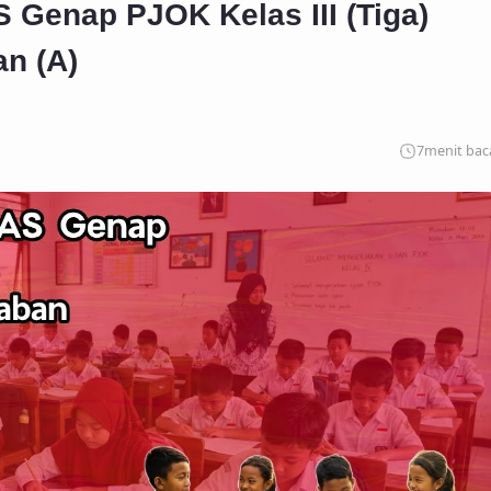
 Genap PJOK Kelas III (Tiga)
n (A)
7
menit bac