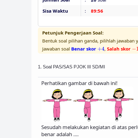
Sisa Waktu
:
89:55
Petunjuk Pengerjaan Soal:
Bentuk soal pilihan ganda, pilihlah jawaban y
+
4
−
Jawaban soal
Benar skor
+
4
,
Salah skor
−
1. Soal PAS/SAS PJOK III SD/MI
Perhatikan gambar di bawah ini!
Sesudah melakukan kegiatan di atas per
benar adalah ….