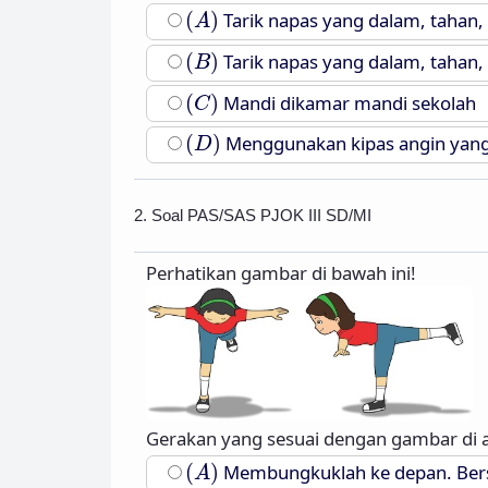
(
A
)
(
)
Tarik napas yang dalam, tahan
A
(
B
)
(
)
Tarik napas yang dalam, tahan
B
(
C
)
(
)
Mandi dikamar mandi sekolah
C
(
D
)
(
)
Menggunakan kipas angin yang
D
2. Soal PAS/SAS PJOK III SD/MI
Perhatikan gambar di bawah ini!
Gerakan yang sesuai dengan gambar di a
(
A
)
(
)
Membungkuklah ke depan. Bersam
A