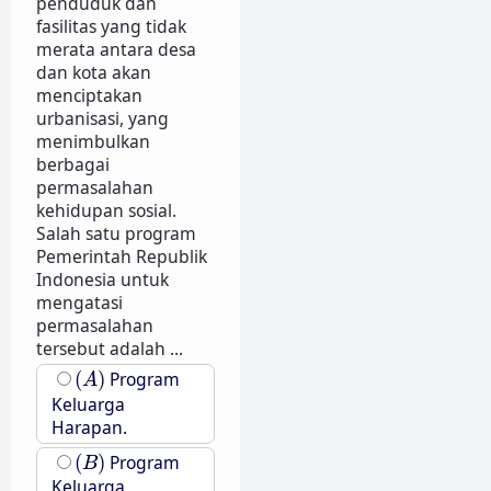
penduduk dan
fasilitas yang tidak
merata antara desa
dan kota akan
menciptakan
urbanisasi, yang
menimbulkan
berbagai
permasalahan
kehidupan sosial.
Salah satu program
Pemerintah Republik
Indonesia untuk
mengatasi
permasalahan
tersebut adalah ...
(
A
)
(
)
Program
A
Keluarga
Harapan.
(
B
)
(
)
Program
B
Keluarga