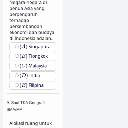
Negara-negara di
benua Asia yang
berpengaruh
terhadap
perkembangan
ekonomi dan budaya
di Indonesia adalah...
(
A
)
(
)
Singapura
A
(
B
)
(
)
Tiongkok
B
(
C
)
(
)
Malaysia
C
(
D
)
(
)
India
D
(
E
)
(
)
Filipina
E
9. Soal TKA Geografi
SMA/MA
Alokasi ruang untuk