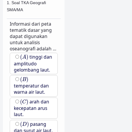
1. Soal TKA Geografi
SMA/MA
Informasi dari peta
tematik dasar yang
dapat digunakan
untuk analisis
oseanografi adalah ...
(
A
)
(
)
tinggi dan
A
amplitudo
gelombang laut.
(
B
)
(
)
B
temperatur dan
warna air laut.
(
C
)
(
)
arah dan
C
kecepatan arus
laut.
(
D
)
(
)
pasang
D
dan surut air laut.