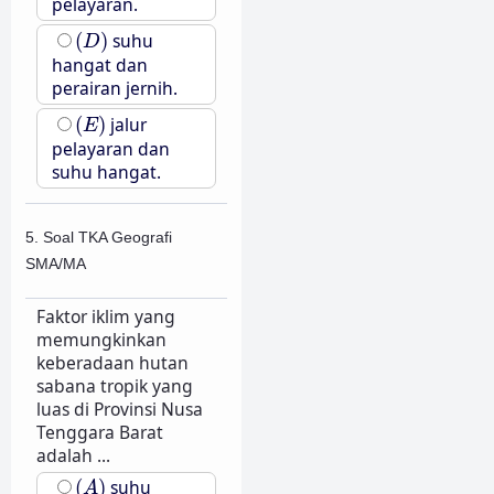
pelayaran.
(
D
)
(
)
suhu
D
hangat dan
perairan jernih.
(
E
)
(
)
jalur
E
pelayaran dan
suhu hangat.
5. Soal TKA Geografi
SMA/MA
Faktor iklim yang
memungkinkan
keberadaan hutan
sabana tropik yang
luas di Provinsi Nusa
Tenggara Barat
adalah ...
(
A
)
(
)
suhu
A