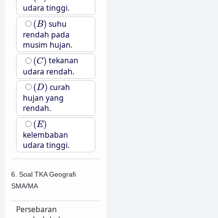
udara tinggi.
(
B
)
(
)
suhu
B
rendah pada
musim hujan.
(
C
)
(
)
tekanan
C
udara rendah.
(
D
)
(
)
curah
D
hujan yang
rendah.
(
E
)
(
)
E
kelembaban
udara tinggi.
6. Soal TKA Geografi
SMA/MA
Persebaran