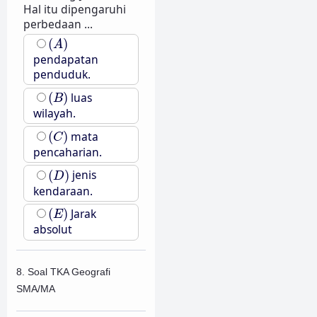
Hal itu dipengaruhi
perbedaan ...
(
A
)
(
)
A
pendapatan
penduduk.
(
B
)
(
)
luas
B
wilayah.
(
C
)
(
)
mata
C
pencaharian.
(
D
)
(
)
jenis
D
kendaraan.
(
E
)
(
)
Jarak
E
absolut
8. Soal TKA Geografi
SMA/MA