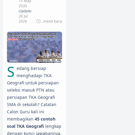
15 May
2026
Update:
26 Jul
2026
...
menit baca
S
edang bersiap
menghadapi TKA
Geografi untuk persiapan
seleksi masuk PTN atau
persiapan TKA Geografi
SMA di sekolah? Catatan
Calon Guru kali ini
membagikan
45 contoh
soal TKA Geografi
lengkap
dengan kunci jawabannya.