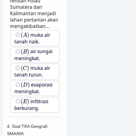
rendah Pulau
Sumatera dan
Kalimantan menjadi
lahan pertanian akan
mengakibatkan...
(
A
)
(
)
muka air
A
tanah naik.
(
B
)
(
)
air sungai
B
meningkat.
(
C
)
(
)
muka air
C
tanah turun.
(
D
)
(
)
evaporasi
D
meningkat.
(
E
)
(
)
infiltrasi
E
berkurang.
4. Soal TKA Geografi
SMA/MA