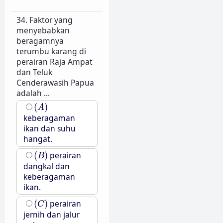
34. Faktor yang
menyebabkan
beragamnya
terumbu karang di
perairan Raja Ampat
dan Teluk
Cenderawasih Papua
adalah ...
(
A
)
(
)
A
keberagaman
ikan dan suhu
hangat.
(
B
)
(
)
perairan
B
dangkal dan
keberagaman
ikan.
(
C
)
(
)
perairan
C
jernih dan jalur