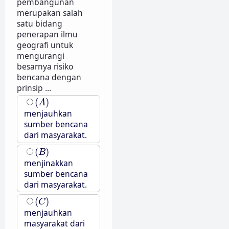
pembangunan
merupakan salah
satu bidang
penerapan ilmu
geografi untuk
mengurangi
besarnya risiko
bencana dengan
prinsip ...
(
A
)
(
)
A
menjauhkan
sumber bencana
dari masyarakat.
(
B
)
(
)
B
menjinakkan
sumber bencana
dari masyarakat.
(
C
)
(
)
C
menjauhkan
masyarakat dari