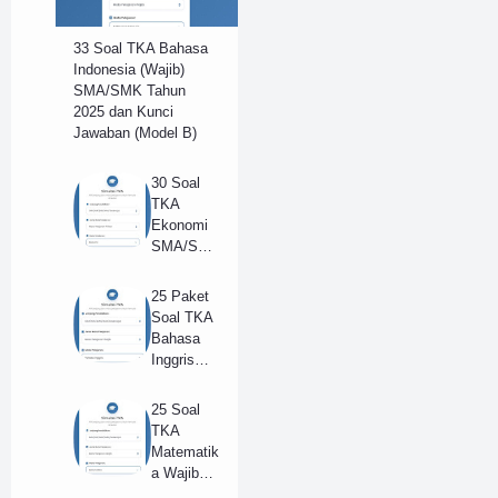
33 Soal TKA Bahasa
Indonesia (Wajib)
SMA/SMK Tahun
2025 dan Kunci
Jawaban (Model B)
30 Soal
TKA
Ekonomi
SMA/SM
K Tahun
2025 dan
25 Paket
Kunci
Soal TKA
Jawaban
Bahasa
(B)
Inggris
(Wajib)
SMA/SM
25 Soal
K 2025 +
TKA
Kunci
Matematik
Jawaban
a Wajib
(Model B)
SMA