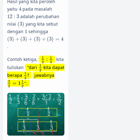
Hasil yang kita peroleh
4
yaitu
4
pada masalah
12
:
3
12
:
3
adalah perubahan
(
3
)
nilai
(
3
)
yang kita sebut
1
dengan
1
sehingga
(
3
)
+
(
3
)
+
(
3
)
+
(
3
)
=
4
(
3
)
+
(
3
)
+
(
3
)
+
(
3
)
=
4
.
1
2
:
1
3
1
1
Contoh ketiga,
:
kita
2
3
1
2
1
tuliskan
"dari
kita dapat
2
1
3
1
berapa
?
jawabnya
3
3
2
=
1
1
2
3
1
=
1
".
2
2