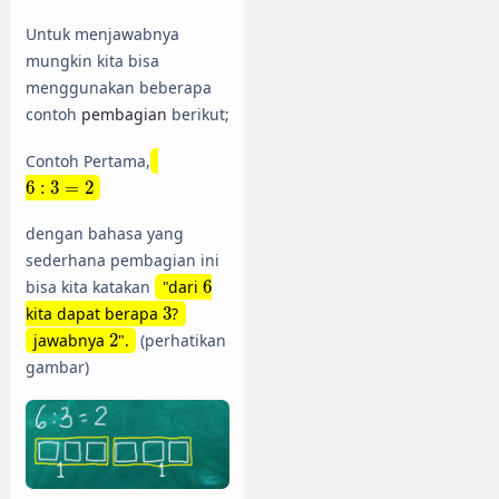
Untuk menjawabnya
mungkin kita bisa
menggunakan beberapa
contoh
pembagian
berikut;
Contoh Pertama,
6
:
3
=
2
6
:
3
=
2
dengan bahasa yang
sederhana pembagian ini
6
bisa kita katakan
"dari
6
3
kita dapat berapa
3
?
2
jawabnya
2
".
(perhatikan
gambar)