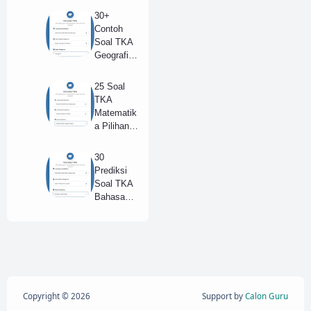
Tahun
30+
2025 +
Contoh
Kunci
Soal TKA
Jawaban
Geografi
Lengkap
SMA/SM
(B)
K Tahun
25 Soal
2025 dan
TKA
Kunci
Matematik
Jawaban
a Pilihan
(A)
SMA
Tahun
30
2025 +
Prediksi
Kunci
Soal TKA
Jawaban
Bahasa
Lengkap
Indonesia
(B)
(Wajib)
SMA/SM
K Kunci
Jawaban
(Model D)
Copyright ©
2026
Support by
Calon Guru