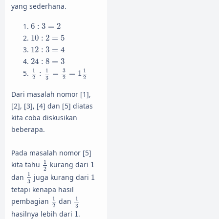
yang sederhana.
6
:
3
=
2
6
:
3
=
2
10
:
2
=
5
10
:
2
=
5
12
:
3
=
4
12
:
3
=
4
24
:
8
=
3
24
:
8
=
3
1
2
:
1
3
=
3
2
=
1
1
2
3
1
1
1
:
=
=
1
2
2
2
3
Dari masalah nomor [1],
[2], [3], [4] dan [5] diatas
kita coba diskusikan
beberapa.
Pada masalah nomor [5]
1
2
1
1
kita tahu
kurang dari
1
2
1
3
1
1
dan
juga kurang dari
1
3
tetapi kenapa hasil
1
3
1
2
1
1
pembagian
dan
2
3
1
hasilnya lebih dari
1
.