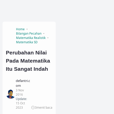
Home
Bilangan Pecahan
Matematika Realistik
Matematika SD
Perubahan Nilai
Pada Matematika
Itu Sangat Indah
defantri.c
om
3 Nov
2016
Update:
15 Oct
2023
3
menit baca