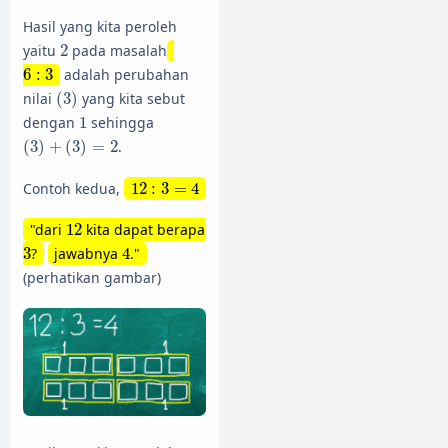
Hasil yang kita peroleh
2
yaitu
2
pada masalah
6
:
3
6
:
3
adalah perubahan
(
3
)
nilai
(
3
)
yang kita sebut
1
dengan
1
sehingga
(
3
)
+
(
3
)
=
2
(
3
)
+
(
3
)
=
2
.
12
:
3
=
4
Contoh kedua,
12
:
3
=
4
12
"dari
12
kita dapat berapa
4
3
3
?
jawabnya
4
."
(perhatikan gambar)