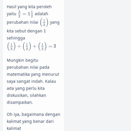
Hasil yang kita peroleh
3
2
=
1
1
2
3
1
yaitu
=
1
adalah
2
2
(
1
3
)
(
)
1
perubahan nilai
yang
3
1
kita sebut dengan
1
sehingga
(
1
3
)
+
(
1
3
)
+
(
1
3
)
=
3
(
)
(
)
(
)
1
1
1
+
+
=
3
3
3
3
Mungkin begitu
perubahan nilai pada
matematika yang menurut
saya sangat indah. Kalau
ada yang perlu kita
diskusikan, silahkan
disampaikan.
Oh iya, bagaimana dengan
kalimat yang benar dari
kalimat