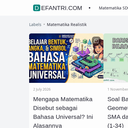
DEFANTRI.COM
Matematika SD
Labels
Matematika Realistik
2 July 2026
1 November
Mengapa Matematika
Soal Ba
Disebut sebagai
Geomet
Bahasa Universal? Ini
SMA d
Alasannya
(1-34)