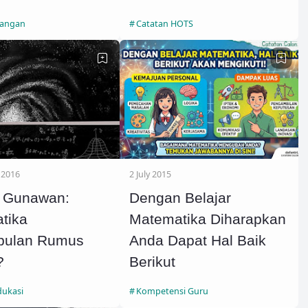
langan
Catatan HOTS
 2016
2 July 2015
 Gunawan:
Dengan Belajar
tika
Matematika Diharapkan
pulan Rumus
Anda Dapat Hal Baik
?
Berikut
dukasi
Kompetensi Guru