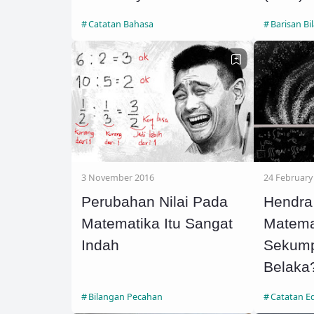
Catatan Bahasa
Barisan Bi
3 November 2016
24 February
Perubahan Nilai Pada
Hendra
Matematika Itu Sangat
Matema
Indah
Sekum
Belaka
Bilangan Pecahan
Catatan E