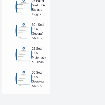
25 Paket
2025 +
Soal TKA
Kunci
Bahasa
Jawaban
Inggris
Lengkap
(Wajib)
(B)
SMA/SM
30+ Soal
K 2025 +
TKA
Kunci
Geografi
Jawaban
SMA/SM
(Model B)
K Tahun
2025 dan
25 Soal
Kunci
TKA
Jawaban
Matematik
(A)
a Pilihan
SMA
Tahun
30 Soal
2025 +
TKA
Kunci
Sosiologi
Jawaban
SMA/SM
Lengkap
K Tahun
(B)
2025 dan
Kunci
Jawaban