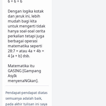
6 + 6 + 6
Dengan logika kotak
dan jeruk ini, lebih
mudah bagi kita
untuk mengerti tidak
hanya soal-soal cerita
perkalian tetapi juga
berbagai operasi
matematika seperti
28:7 = atau 4a + 4b =
4 [a + b] dsb.
Matematika itu
GASING [Gampang
AsyIk
menyenaNGkan]
.
Pendapat-pendapat diatas
semuanya adalah baik,
pada akhir tulisan ini saya