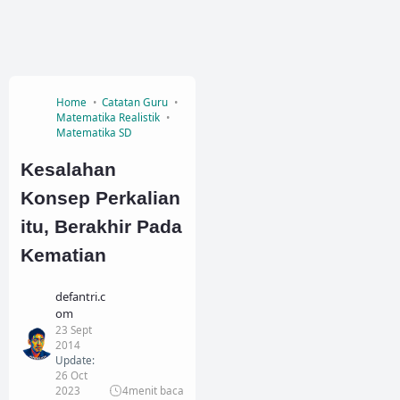
Home
Catatan Guru
Matematika Realistik
Matematika SD
Kesalahan
Konsep Perkalian
itu, Berakhir Pada
Kematian
defantri.c
om
23 Sept
2014
Update:
26 Oct
2023
4
menit baca