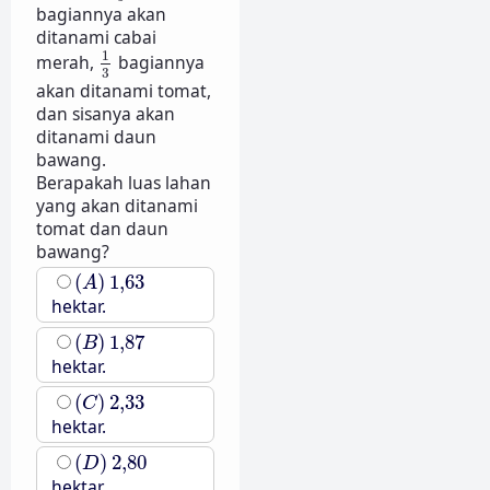
bagiannya akan
ditanami cabai
1
3
1
merah,
bagiannya
3
akan ditanami tomat,
dan sisanya akan
ditanami daun
bawang.
Berapakah luas lahan
yang akan ditanami
tomat dan daun
bawang?
(
A
)
1
,
63
(
)
1
,
63
A
hektar.
(
B
)
1
,
87
(
)
1
,
87
B
hektar.
(
C
)
2
,
33
(
)
2
,
33
C
hektar.
(
D
)
2
,
80
(
)
2
,
80
D
hektar.