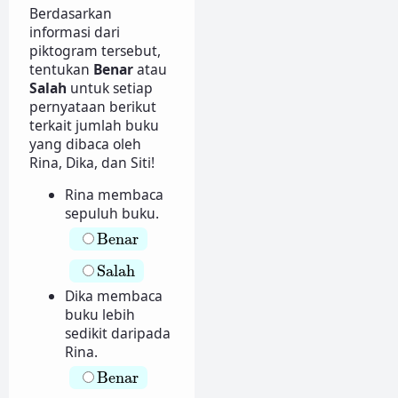
Berdasarkan
informasi dari
piktogram tersebut,
tentukan
Benar
atau
Salah
untuk setiap
pernyataan berikut
terkait jumlah buku
yang dibaca oleh
Rina, Dika, dan Siti!
Rina membaca
sepuluh buku.
Benar
Benar
Salah
Salah
Dika membaca
buku lebih
sedikit daripada
Rina.
Benar
Benar