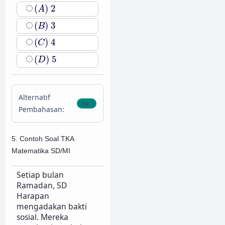
(
A
)
2
(
)
2
A
(
B
)
3
(
)
3
B
(
C
)
4
(
)
4
C
(
D
)
5
(
)
5
D
Alternatif
Pembahasan:
5. Contoh Soal TKA
Matematika SD/MI
Setiap bulan
Ramadan, SD
Harapan
mengadakan bakti
sosial. Mereka