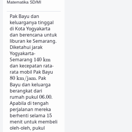
Matematika SD/MI
Pak Bayu dan
keluarganya tinggal
di Kota Yogyakarta
dan berencana untuk
liburan ke Semarang.
Diketahui jarak
Yogyakarta-
140
km
Semarang
140
km
dan kecepatan rata-
rata mobil Pak Bayu
80
km/jam
80
km/jam
. Pak
Bayu dan keluarga
berangkat dari
06.00
rumah pukul
06.00
.
Apabila di tengah
perjalanan mereka
15
berhenti selama
15
menit untuk membeli
oleh-oleh, pukul