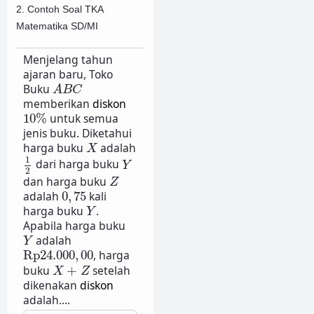
2. Contoh Soal TKA
Matematika SD/MI
Menjelang tahun
ajaran baru, Toko
A
B
C
Buku
A
B
C
memberikan
diskon
10
%
10
%
untuk semua
jenis buku. Diketahui
X
harga buku
adalah
X
1
2
Y
1
dari harga buku
Y
2
Z
dan harga buku
Z
0
,
75
adalah
0
,
75
kali
Y
harga buku
.
Y
Apabila harga buku
Y
adalah
Y
Rp
24.000
,
00
Rp
24.000
,
00
, harga
X
+
Z
buku
+
setelah
X
Z
dikenakan
diskon
adalah....