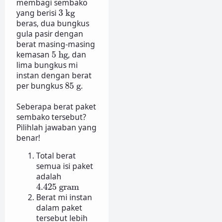
membagi sembako
3
kg
yang berisi
3
kg
beras, dua bungkus
gula pasir dengan
berat masing-masing
5
hg
kemasan
5
hg
, dan
lima bungkus mi
instan dengan berat
85
g
per bungkus
85
g
.
Seberapa berat paket
sembako tersebut?
Pilihlah jawaban yang
benar!
Total berat
semua isi paket
adalah
4.425
gram
4.425
gram
Berat mi instan
dalam paket
tersebut lebih