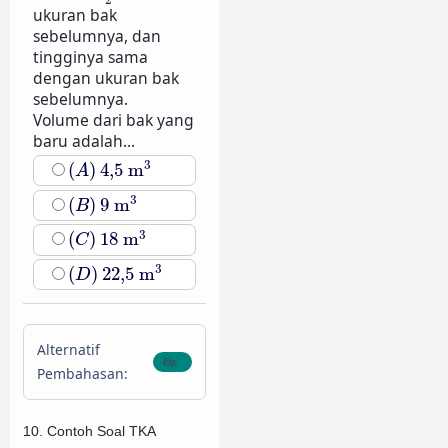
ukuran bak
sebelumnya, dan
tingginya sama
dengan ukuran bak
sebelumnya.
Volume dari bak yang
baru adalah...
4
,
5
m
3
(
A
)
3
(
)
4
,
5
m
A
9
m
3
(
B
)
3
(
)
9
m
B
18
m
3
(
C
)
3
(
)
18
m
C
22
,
5
m
3
(
D
)
3
(
)
22
,
5
m
D
Alternatif
Pembahasan:
10. Contoh Soal TKA