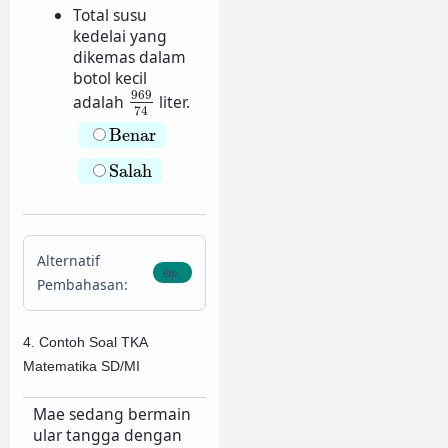
Total susu
kedelai yang
dikemas dalam
botol kecil
969
74
969
adalah
liter.
74
Benar
Benar
Salah
Salah
Alternatif
Pembahasan:
4. Contoh Soal TKA
Matematika SD/MI
Mae sedang bermain
ular tangga dengan