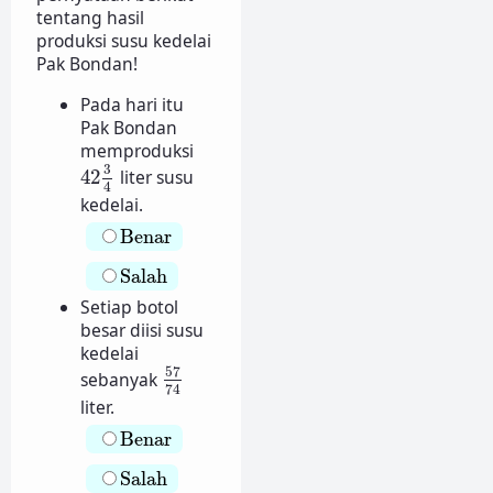
tentang hasil
produksi susu kedelai
Pak Bondan!
Pada hari itu
Pak Bondan
memproduksi
42
3
4
3
42
liter susu
4
kedelai.
Benar
Benar
Salah
Salah
Setiap botol
besar diisi susu
kedelai
57
74
57
sebanyak
74
liter.
Benar
Benar
Salah
Salah