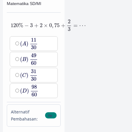
Matematika SD/MI
120
%
−
3
+
2
×
0
,
75
+
2
3
=
⋯
2
120
%
−
3
+
2
×
0
,
75
+
=
⋯
3
(
A
)
11
30
11
(
)
A
30
(
B
)
49
60
49
(
)
B
60
(
C
)
31
30
31
(
)
C
30
(
D
)
98
60
98
(
)
D
60
Alternatif
Pembahasan: