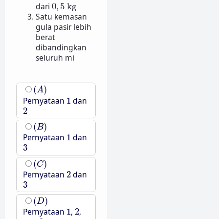
0
,
5
kg
dari
0
,
5
kg
Satu kemasan
gula pasir lebih
berat
dibandingkan
seluruh mi
(
A
)
(
)
A
1
Pernyataan
1
dan
2
2
(
B
)
(
)
B
1
Pernyataan
1
dan
3
3
(
C
)
(
)
C
2
Pernyataan
2
dan
3
3
(
D
)
(
)
D
1
2
Pernyataan
1
,
2
,
3