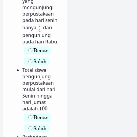
yang
mengunjungi
perpustakaan
pada hari senin
3
4
3
hanya
dari
4
pengunjung
pada hari Rabu.
Benar
Benar
Salah
Salah
Total siswa
pengunjung
perpustakaan
mulai dari hari
Senin hingga
hari Jumat
100
adalah
100
.
Benar
Benar
Salah
Salah
Perbedaan