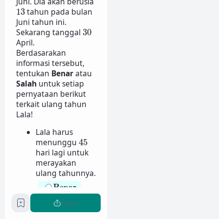
Juni. Dia akan berusia
13
13
tahun pada bulan
Juni tahun ini.
30
Sekarang tanggal
30
April.
Berdasarakan
informasi tersebut,
tentukan
Benar
atau
Salah
untuk setiap
pernyataan berikut
terkait ulang tahun
Lala!
Lala harus
45
menunggu
45
hari lagi untuk
merayakan
ulang tahunnya.
Benar
Benar
Salah
Share
Salah
Lala harus