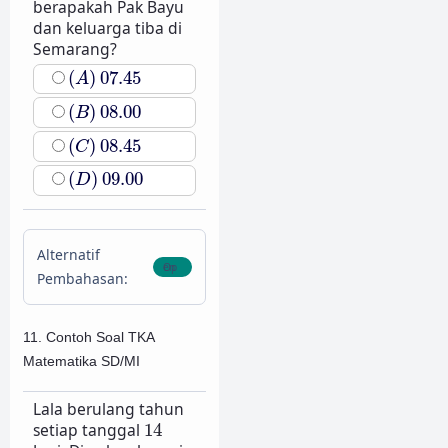
berapakah Pak Bayu
dan keluarga tiba di
Semarang?
(
A
)
07.45
(
)
07.45
A
(
B
)
08.00
(
)
08.00
B
(
C
)
08.45
(
)
08.45
C
(
D
)
09.00
(
)
09.00
D
Alternatif
Pembahasan:
11. Contoh Soal TKA
Matematika SD/MI
Lala berulang tahun
14
setiap tanggal
14