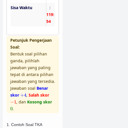
Sisa Waktu
:
119:
53
Petunjuk Pengerjaan
Soal:
Bentuk soal pilihan
ganda, pilihlah
jawaban yang paling
tepat di antara pilihan
jawaban yang tersedia.
Jawaban soal
Benar
+
4
skor
+
4
,
Salah skor
−
1
−
1
, dan
Kosong skor
0
0
.
1. Contoh Soal TKA