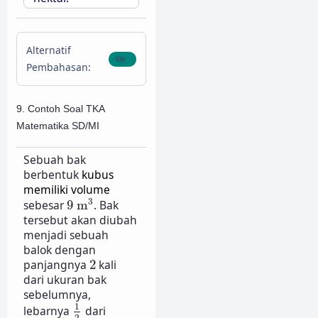
Alternatif
Pembahasan:
9. Contoh Soal TKA
Matematika SD/MI
Sebuah bak
berbentuk
kubus
memiliki volume
9
m
3
3
sebesar
9
m
. Bak
tersebut akan diubah
menjadi sebuah
balok dengan
2
panjangnya
2
kali
dari ukuran bak
sebelumnya,
1
2
1
lebarnya
dari
2