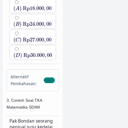
(
A
)
Rp
18.000
,
00
(
)
Rp
18.000
,
00
A
(
B
)
Rp
24.000
,
00
(
)
Rp
24.000
,
00
B
(
C
)
Rp
27.000
,
00
(
)
Rp
27.000
,
00
C
(
D
)
Rp
30.000
,
00
(
)
Rp
30.000
,
00
D
Alternatif
Pembahasan:
3. Contoh Soal TKA
Matematika SD/MI
Pak Bondan seorang
penjual susu kedelai.