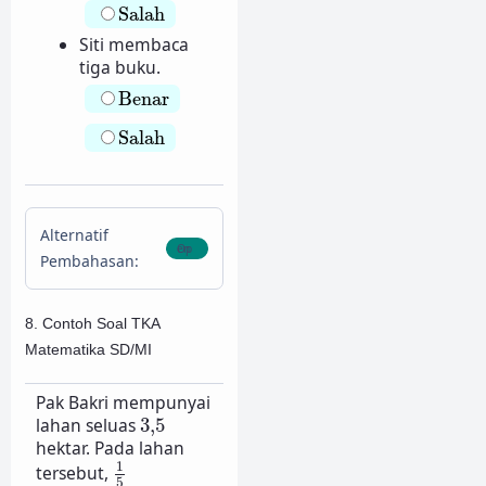
Salah
Salah
Siti membaca
tiga buku.
Benar
Benar
Salah
Salah
Alternatif
Pembahasan:
8. Contoh Soal TKA
Matematika SD/MI
Pak Bakri mempunyai
3
,
5
lahan seluas
3
,
5
hektar. Pada lahan
1
5
1
tersebut,
5