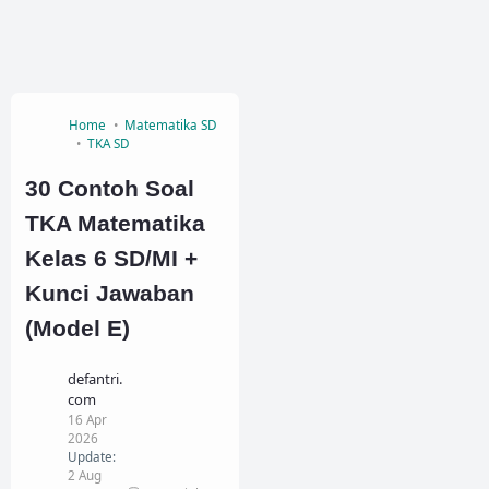
Home
Matematika SD
TKA SD
30 Contoh Soal
TKA Matematika
Kelas 6 SD/MI +
Kunci Jawaban
(Model E)
defantri.
com
16 Apr
2026
Update:
2 Aug