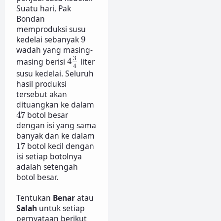
Suatu hari, Pak
Bondan
memproduksi susu
9
kedelai sebanyak
9
wadah yang masing-
4
3
4
3
masing berisi
4
liter
4
susu kedelai. Seluruh
hasil produksi
tersebut akan
dituangkan ke dalam
47
47
botol besar
dengan isi yang sama
banyak dan ke dalam
17
17
botol kecil dengan
isi setiap botolnya
adalah setengah
botol besar.
Tentukan
Benar
atau
Salah
untuk setiap
pernyataan berikut