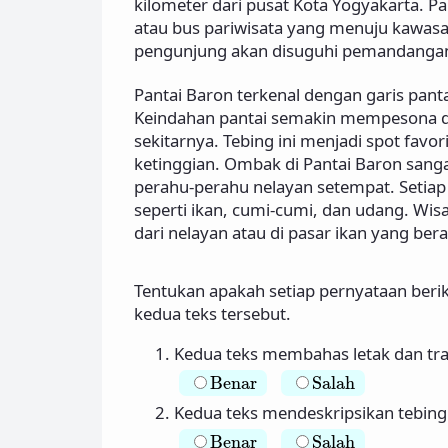
kilometer dari pusat Kota Yogyakarta. P
atau bus pariwisata yang menuju kawasa
pengunjung akan disuguhi pemandangan 
Pantai Baron terkenal dengan garis pant
Keindahan pantai semakin mempesona de
sekitarnya. Tebing ini menjadi spot fav
ketinggian. Ombak di Pantai Baron sang
perahu-perahu nelayan setempat. Setiap
seperti ikan, cumi-cumi, dan udang. Wis
dari nelayan atau di pasar ikan yang bera
Tentukan apakah setiap pernyataan beri
kedua teks tersebut.
Kedua teks membahas letak dan tra
Salah
Benar
Benar
Salah
Kedua teks mendeskripsikan tebing 
Salah
Benar
Benar
Salah