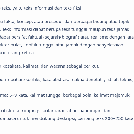
ks, yaitu teks informasi dan teks fiksi.
i fakta, konsep, atau prosedur dari berbagai bidang atau topik
al. Teks informasi dapat berupa teks tunggal maupun teks jamak.
apat bersifat faktual (sejarah/biografi) atau realisme dengan lata
rakter bulat, konflik tunggal atau jamak dengan penyelesaian
ang orang ketiga.
 kosakata, kalimat, dan wacana sebagai berikut.
erimbuhan/konfiks, kata abstrak, makna denotatif, istilah teknis,
alimat 5–9 kata, kalimat tunggal berbagai pola, kalimat majemuk
substitusi, konjungsi antarparagraf perbandingan dan
nda baca untuk mendukung deskripsi; panjang teks 200–250 kata