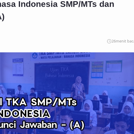
hasa Indonesia SMP/MTs dan
A)
26
menit bac