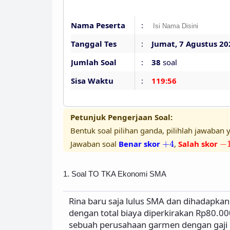
Nama Peserta
:
Tanggal Tes
:
Jumat, 7 Agustus 20
Jumlah Soal
:
38
soal
Sisa Waktu
:
119:55
Petunjuk Pengerjaan Soal:
Bentuk soal pilihan ganda, pilihlah jawaban y
+
4
−
Jawaban soal
Benar skor
+
4
,
Salah skor
−
1. Soal TO TKA Ekonomi SMA
Rina baru saja lulus SMA dan dihadapkan 
dengan total biaya diperkirakan Rp80.00
sebuah perusahaan garmen dengan gaji 