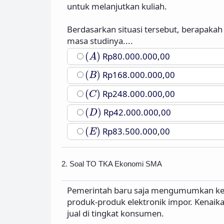
untuk melanjutkan kuliah.
Berdasarkan situasi tersebut, berapakah
masa studinya....
(
A
)
(
)
Rp80.000.000,00
A
(
B
)
(
)
Rp168.000.000,00
B
(
C
)
(
)
Rp248.000.000,00
C
(
D
)
(
)
Rp42.000.000,00
D
(
E
)
(
)
Rp83.500.000,00
E
2. Soal TO TKA Ekonomi SMA
Pemerintah baru saja mengumumkan ke
produk-produk elektronik impor. Kenaik
jual di tingkat konsumen.