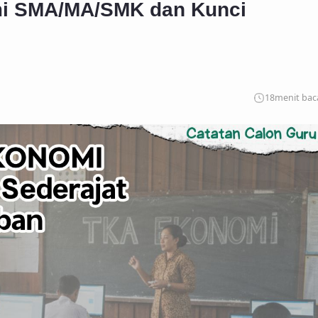
mi SMA/MA/SMK dan Kunci
18
menit bac