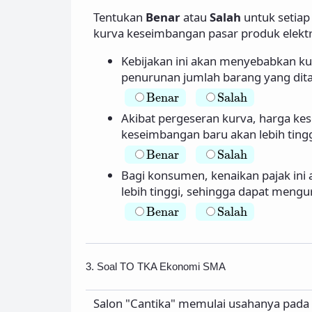
Tentukan
Benar
atau
Salah
untuk setiap
kurva keseimbangan pasar produk elektr
Kebijakan ini akan menyebabkan ku
penurunan jumlah barang yang dita
Salah
Benar
Benar
Salah
Akibat pergeseran kurva, harga ke
keseimbangan baru akan lebih tingg
Salah
Benar
Benar
Salah
Bagi konsumen, kenaikan pajak ini 
lebih tinggi, sehingga dapat mengu
Salah
Benar
Benar
Salah
3. Soal TO TKA Ekonomi SMA
Salon "Cantika" memulai usahanya pada 