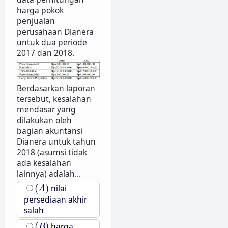
harga pokok
penjualan
perusahaan Dianera
untuk dua periode
2017 dan 2018.
Berdasarkan laporan
tersebut, kesalahan
mendasar yang
dilakukan oleh
bagian akuntansi
Dianera untuk tahun
2018 (asumsi tidak
ada kesalahan
lainnya) adalah...
(
A
)
(
)
nilai
A
persediaan akhir
salah
(
B
)
(
)
harga
B