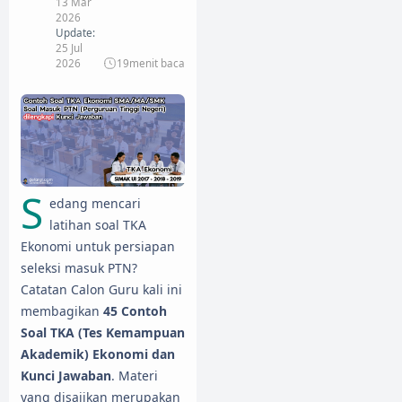
13 Mar
2026
Update:
25 Jul
2026
19
menit baca
S
edang mencari
latihan soal TKA
Ekonomi untuk persiapan
seleksi masuk PTN?
Catatan Calon Guru kali ini
membagikan
45 Contoh
Soal TKA (Tes Kemampuan
Akademik) Ekonomi dan
Kunci Jawaban
. Materi
yang disajikan merupakan