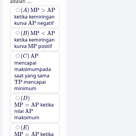
adalah ....
(
A
)
MP
>
AP
(
)
MP
>
AP
A
ketika kemiringan
AP
kurva
AP
negatif
(
B
)
MP
<
AP
(
)
MP
<
AP
B
ketika kemiringan
MP
kurva
MP
positif
(
C
)
AP
(
)
AP
C
mencapai
maksimumpada
saat yang sama
TP
TP
mencapai
minimum
(
D
)
(
)
D
MP
=
AP
MP
=
AP
ketika
AP
nilai
AP
maksimum
(
E
)
(
)
E
MP
=
AP
MP
=
AP
ketika