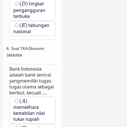
(
D
)
(
)
tingkat
D
pengangguran
terbuka
(
E
)
(
)
tabungan
E
nasional
6. Soal TKA Ekonomi
SMA/MA
Bank Indonesia
adalah bank sentral
yangmemiliki tugas-
tugas utama sebagai
berikut, kecuali ....
(
A
)
(
)
A
memelihara
kestabilan nilai
tukar rupiah
(
B
)