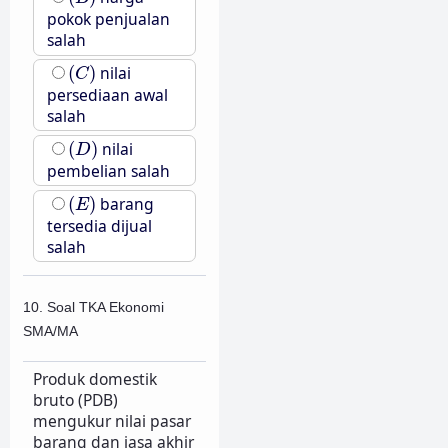
pokok penjualan
salah
(
C
)
(
)
nilai
C
persediaan awal
salah
(
D
)
(
)
nilai
D
pembelian salah
(
E
)
(
)
barang
E
tersedia dijual
salah
10. Soal TKA Ekonomi
SMA/MA
Produk domestik
bruto (PDB)
mengukur nilai pasar
barang dan jasa akhir