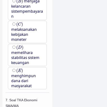
(
)
menjaga
B
kelancaran
sistempembayara
n
(
C
)
(
)
C
melaksanakan
kebijakan
moneter
(
D
)
(
)
D
memelihara
stabilitas sistem
keuangan
(
E
)
(
)
E
menghimpun
dana dari
masyarakat
7. Soal TKA Ekonomi
SMA/MA