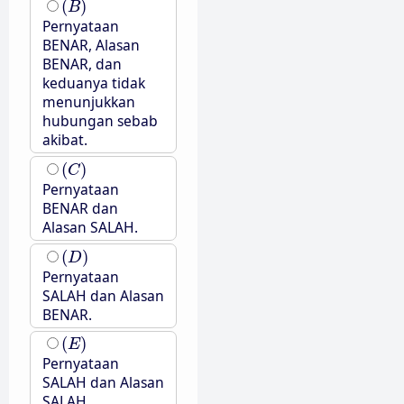
(
)
B
Pernyataan
BENAR, Alasan
BENAR, dan
keduanya tidak
menunjukkan
hubungan sebab
akibat.
(
C
)
(
)
C
Pernyataan
BENAR dan
Alasan SALAH.
(
D
)
(
)
D
Pernyataan
SALAH dan Alasan
BENAR.
(
E
)
(
)
E
Pernyataan
SALAH dan Alasan
SALAH.