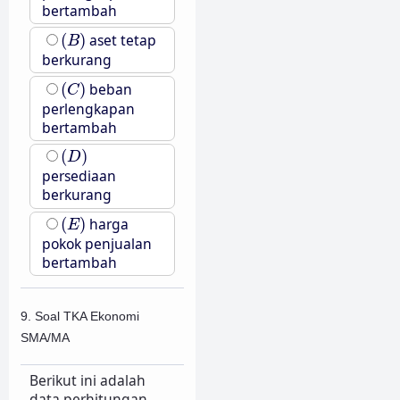
bertambah
(
B
)
(
)
aset tetap
B
berkurang
(
C
)
(
)
beban
C
perlengkapan
bertambah
(
D
)
(
)
D
persediaan
berkurang
(
E
)
(
)
harga
E
pokok penjualan
bertambah
9. Soal TKA Ekonomi
SMA/MA
Berikut ini adalah
data perhitungan