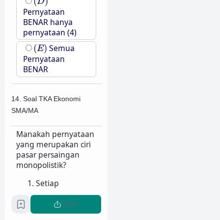
(
)
D
Pernyataan
BENAR hanya
pernyataan (4)
(
E
)
(
)
Semua
E
Pernyataan
BENAR
14. Soal TKA Ekonomi
SMA/MA
Manakah pernyataan
yang merupakan ciri
pasar persaingan
monopolistik?
Setiap
perusahaan
memiliki
Share
monopoly