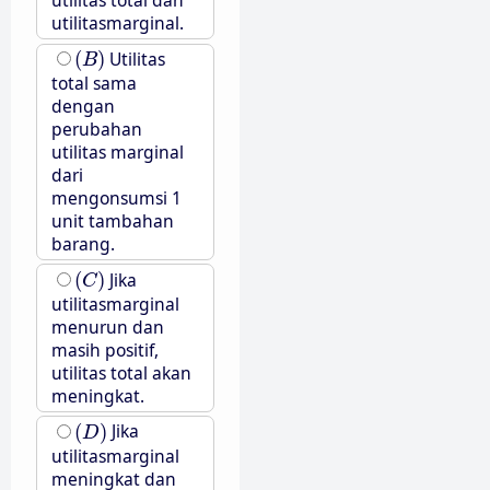
utilitas total dan
utilitasmarginal.
(
B
)
(
)
Utilitas
B
total sama
dengan
perubahan
utilitas marginal
dari
mengonsumsi 1
unit tambahan
barang.
(
C
)
(
)
Jika
C
utilitasmarginal
menurun dan
masih positif,
utilitas total akan
meningkat.
(
D
)
(
)
Jika
D
utilitasmarginal
meningkat dan