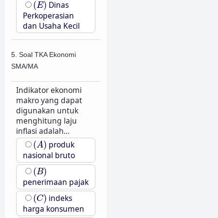
(
E
)
(
)
Dinas
E
Perkoperasian
dan Usaha Kecil
5. Soal TKA Ekonomi
SMA/MA
Indikator ekonomi
makro yang dapat
digunakan untuk
menghitung laju
inflasi adalah...
(
A
)
(
)
produk
A
nasional bruto
(
B
)
(
)
B
penerimaan pajak
(
C
)
(
)
indeks
C
harga konsumen