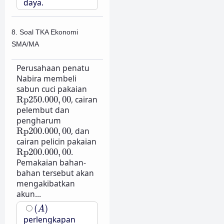
daya.
8. Soal TKA Ekonomi
SMA/MA
Perusahaan penatu
Nabira membeli
sabun cuci pakaian
Rp
250.000
,
00
Rp
250.000
,
00
, cairan
pelembut dan
pengharum
Rp
200.000
,
00
Rp
200.000
,
00
, dan
cairan pelicin pakaian
Rp
200.000
,
00
Rp
200.000
,
00
.
Pemakaian bahan-
bahan tersebut akan
mengakibatkan
akun...
(
A
)
(
)
A
perlengkapan