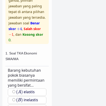
ganda, pilihlah
jawaban yang paling
tepat di antara pilihan
jawaban yang tersedia.
Jawaban soal
Benar
+
4
skor
+
4
,
Salah skor
−
1
−
1
, dan
Kosong skor
0
0
.
1. Soal TKA Ekonomi
SMA/MA
Barang kebutuhan
pokok biasanya
memiliki permintaan
yang bersifat...
(
A
)
(
)
elastis
A
(
B
)
(
)
inelastis
B
(
C
)