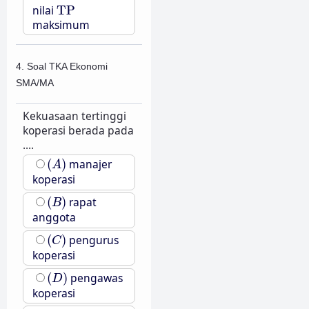
TP
nilai
TP
maksimum
4. Soal TKA Ekonomi
SMA/MA
Kekuasaan tertinggi
koperasi berada pada
....
(
A
)
(
)
manajer
A
koperasi
(
B
)
(
)
rapat
B
anggota
(
C
)
(
)
pengurus
C
koperasi
(
D
)
(
)
pengawas
D
koperasi