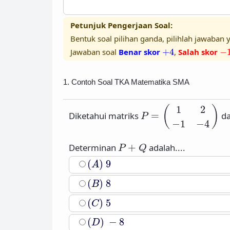
Petunjuk Pengerjaan Soal:
Bentuk soal pilihan ganda, pilihlah jawaban y
+
4
−
Jawaban soal
Benar skor
+
4
,
Salah skor
−
1. Contoh Soal TKA Matematika SMA
P
=
(
1
2
−
1
−
4
)
1
2
(
)
Diketahui matriks
=
d
P
−
1
−
4
P
+
Q
Determinan
+
adalah....
P
Q
(
A
)
9
(
)
9
A
(
B
)
8
(
)
8
B
(
C
)
5
(
)
5
C
(
D
)
−
8
(
)
−
8
D