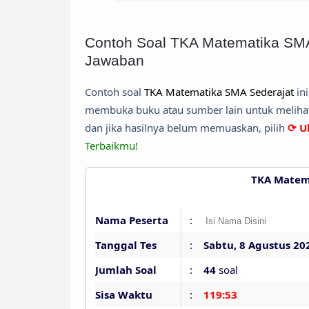
Contoh Soal TKA Matematika SMA 
Jawaban
Contoh soal
TKA Matematika SMA Sederajat
ini
membuka buku atau sumber lain untuk melihat 
dan jika hasilnya belum memuaskan, pilih
⟳ U
Terbaikmu!
TKA Matem
Nama Peserta
:
Tanggal Tes
:
Sabtu, 8 Agustus 20
Jumlah Soal
:
44
soal
Sisa Waktu
:
119:52