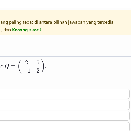
ang paling tepat di antara pilihan jawaban yang tersedia.
1
0
1
, dan
Kosong skor
0
.
Q
=
(
2
5
−
1
2
)
2
5
(
)
an
=
.
Q
−
1
2