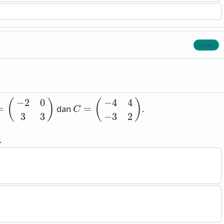
(
−
2
0
3
3
)
C
=
(
−
4
4
−
3
2
)
−
2
0
−
4
4
(
)
(
)
=
dan
=
.
C
3
3
−
3
2
.