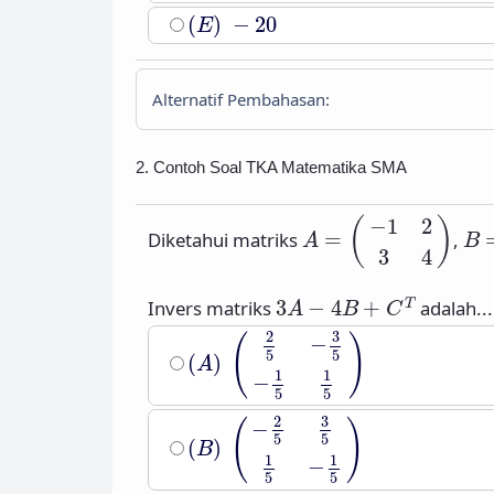
(
E
)
−
20
(
)
−
20
E
Alternatif Pembahasan:
2. Contoh Soal TKA Matematika SMA
A
=
(
−
1
2
3
4
)
B
=
−
1
2
(
)
Diketahui matriks
=
,
A
B
3
4
3
A
−
4
B
+
C
T
Invers matriks
3
−
4
+
adalah...
T
A
B
C
(
A
)
(
2
5
−
3
5
−
1
5
1
5
)
3
2
(
)
−
5
5
(
)
A
1
1
−
5
5
(
B
)
(
−
2
5
3
5
1
5
−
1
5
)
3
2
−
(
)
5
5
(
)
B
1
1
−
5
5