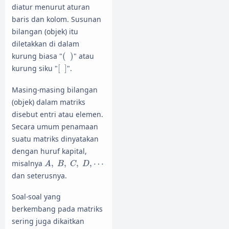
diatur menurut aturan
baris dan kolom. Susunan
bilangan (objek) itu
diletakkan di dalam
(
)
kurung biasa "
(
)
" atau
[
]
kurung siku "
[
]
".
Masing-masing bilangan
(objek) dalam matriks
disebut entri atau elemen.
Secara umum penamaan
suatu matriks dinyatakan
dengan huruf kapital,
A
,
B
,
C
,
D
,
⋯
misalnya
,
,
,
,
⋯
A
B
C
D
dan seterusnya.
Soal-soal yang
berkembang pada matriks
sering juga dikaitkan