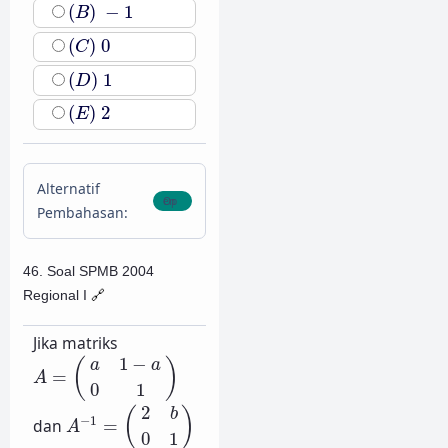
(
B
)
−
1
(
)
−
1
B
(
C
)
0
(
)
0
C
(
D
)
1
(
)
1
D
(
E
)
2
(
)
2
E
Alternatif
Pembahasan:
46. Soal SPMB 2004
Regional I
🔗
Jika matriks
A
=
(
a
1
−
a
0
1
)
1
−
(
)
a
a
=
A
0
1
A
−
1
=
(
2
b
0
1
)
2
(
)
b
−
1
dan
=
A
0
1