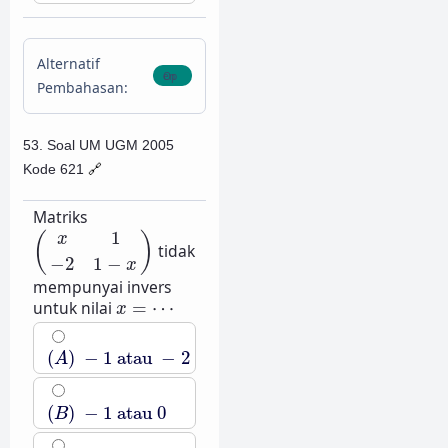
Alternatif
Pembahasan:
53. Soal UM UGM 2005
Kode 621
🔗
Matriks
(
x
1
−
2
1
−
x
)
1
(
)
x
tidak
−
2
1
−
x
mempunyai invers
x
=
⋯
untuk nilai
=
⋯
x
(
A
)
−
1
atau
−
2
(
)
−
1
atau
−
2
A
(
B
)
−
1
atau
0
(
)
−
1
atau
0
B