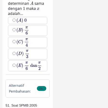
A
determinan
sama
A
1
x
dengan
1
maka
x
adalah...
(
A
)
0
(
)
0
A
(
B
)
π
6
π
(
)
B
6
(
C
)
π
4
π
(
)
C
4
(
D
)
π
3
π
(
)
D
3
(
E
)
π
6
dan
π
2
π
π
(
)
dan
E
6
2
Alternatif
Pembahasan:
51. Soal SPMB 2005