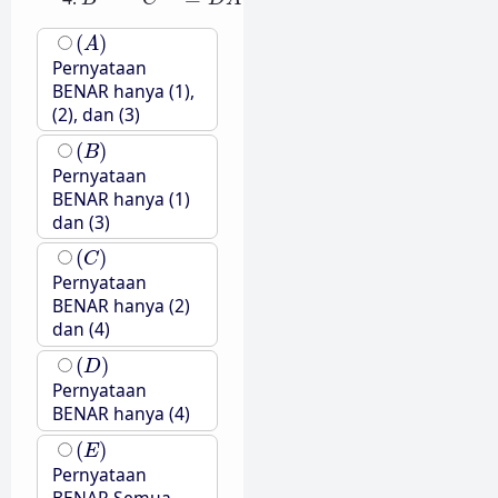
(
A
)
(
)
A
Pernyataan
BENAR hanya (1),
(2), dan (3)
(
B
)
(
)
B
Pernyataan
BENAR hanya (1)
dan (3)
(
C
)
(
)
C
Pernyataan
BENAR hanya (2)
dan (4)
(
D
)
(
)
D
Pernyataan
BENAR hanya (4)
(
E
)
(
)
E
Pernyataan