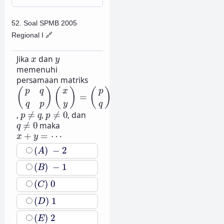
52. Soal SPMB 2005
Regional I
🔗
x
y
Jika
dan
x
y
memenuhi
persamaan matriks
(
p
q
q
p
)
(
x
y
)
=
(
p
q
)
(
)
(
)
(
)
x
p
q
p
=
y
q
p
q
p
≠
q
p
≠
0
,
≠
,
≠
0
, dan
p
q
p
q
≠
0
≠
0
maka
q
x
+
y
=
⋯
+
=
⋯
x
y
(
A
)
−
2
(
)
−
2
A
(
B
)
−
1
(
)
−
1
B
(
C
)
0
(
)
0
C
(
D
)
1
(
)
1
D
(
E
)
2
(
)
2
E