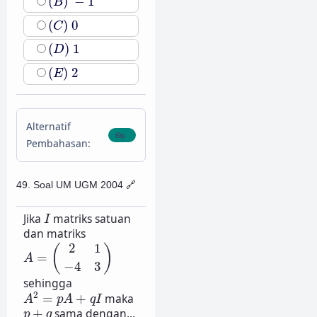
(
)
−
1
B
(
C
)
0
(
)
0
C
(
D
)
1
(
)
1
D
(
E
)
2
(
)
2
E
Alternatif
Pembahasan:
49. Soal UM UGM 2004
🔗
I
Jika
matriks satuan
I
dan matriks
A
=
(
2
1
−
4
3
)
2
1
(
)
=
A
−
4
3
sehingga
A
2
=
p
A
+
q
I
2
=
+
maka
A
p
A
q
I
p
+
q
+
sama dengan...
p
q