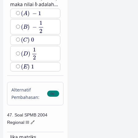
b
maka nilai
adalah...
b
(
A
)
−
1
(
)
−
1
A
(
B
)
−
1
2
1
(
)
−
B
2
(
C
)
0
(
)
0
C
(
D
)
1
2
1
(
)
D
2
(
E
)
1
(
)
1
E
Alternatif
Pembahasan:
47. Soal SPMB 2004
Regional III
🔗
Jika matriks