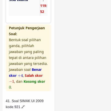
119:
51
Petunjuk Pengerjaan
Soal:
Bentuk soal pilihan
ganda, pilihlah
jawaban yang paling
tepat di antara pilihan
jawaban yang tersedia.
Jawaban soal
Benar
+
4
skor
+
4
,
Salah skor
−
1
−
1
, dan
Kosong skor
0
0
.
41. Soal SIMAK UI 2009
kode 921
🔗