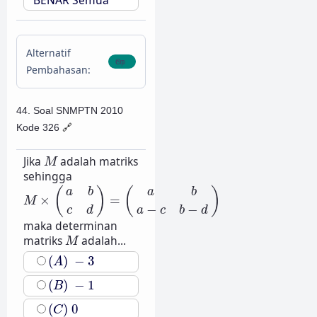
BENAR Semua
Alternatif
Pembahasan:
44. Soal SNMPTN 2010
Kode 326
🔗
M
Jika
adalah matriks
M
sehingga
M
×
(
a
b
c
d
)
=
(
a
b
a
−
c
b
−
d
)
(
)
(
)
a
b
a
b
×
=
M
−
−
c
d
a
c
b
d
maka determinan
M
matriks
adalah...
M
(
A
)
−
3
(
)
−
3
A
(
B
)
−
1
(
)
−
1
B
(
C
)
0
(
)
0
C