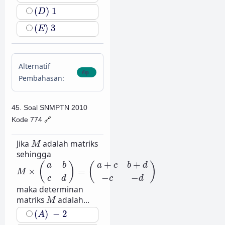
(
D
)
1
(
)
1
D
(
E
)
3
(
)
3
E
Alternatif
Pembahasan:
45. Soal SNMPTN 2010
Kode 774
🔗
M
Jika
adalah matriks
M
sehingga
M
×
(
a
b
c
d
)
=
(
a
+
c
b
+
d
−
c
−
d
)
+
+
(
)
(
)
a
b
a
c
b
d
×
=
M
−
−
c
d
c
d
maka determinan
M
matriks
adalah...
M
(
A
)
−
2
(
)
−
2
A