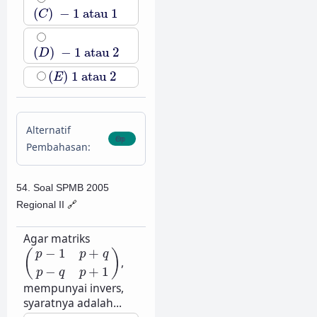
(
C
)
−
1
atau
1
(
)
−
1
atau
1
C
(
D
)
−
1
atau
2
(
)
−
1
atau
2
D
(
E
)
1
atau
2
(
)
1
atau
2
E
Alternatif
Pembahasan:
54. Soal SPMB 2005
Regional II
🔗
Agar matriks
(
p
−
1
p
+
q
p
−
q
p
+
1
)
−
1
+
(
)
p
p
q
,
−
+
1
p
q
p
mempunyai invers,
syaratnya adalah...
(
A
)
p
≠
0