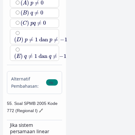
(
)
≠
0
A
p
(
B
)
q
≠
0
(
)
≠
0
B
q
(
C
)
p
q
≠
0
(
)
≠
0
C
p
q
(
D
)
p
≠
1
dan
p
≠
−
1
(
)
≠
1
dan
≠
−
1
D
p
p
(
E
)
q
≠
1
dan
q
≠
−
1
(
)
≠
1
dan
≠
−
1
E
q
q
Alternatif
Pembahasan:
55. Soal SPMB 2005 Kode
772 (Regional I)
🔗
Jika sistem
persamaan linear