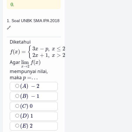
0
0
.
1. Soal UNBK SMA IPA 2018
🔗
Diketahui
f
(
x
)
=
{
3
x
−
p
,
x
≤
2
2
x
+
1
,
x
>
2
3
−
,
≤
2
{
x
p
x
(
)
=
f
x
2
+
1
,
>
2
x
x
lim
x
→
2
f
(
x
)
Agar
lim
(
)
f
x
→
2
x
mempunyai nilai,
p
=
.
.
.
maka
=
.
.
.
p
(
A
)
−
2
(
)
−
2
A
(
B
)
−
1
(
)
−
1
B
(
C
)
0
(
)
0
C
(
D
)
1
(
)
1
D
(
E
)
2
(
)
2
E