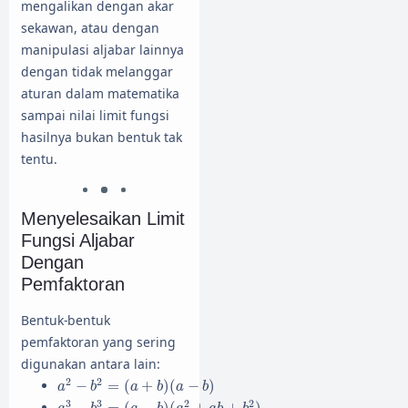
mengalikan dengan akar
sekawan, atau dengan
manipulasi aljabar lainnya
dengan tidak melanggar
aturan dalam matematika
sampai nilai limit fungsi
hasilnya bukan bentuk tak
tentu.
Menyelesaikan Limit
Fungsi Aljabar
Dengan
Pemfaktoran
Bentuk-bentuk
pemfaktoran yang sering
digunakan antara lain:
a
2
−
b
2
=
(
a
+
b
)
(
a
−
b
)
2
2
−
=
(
+
)
(
−
)
a
b
a
b
a
b
a
3
−
b
3
=
(
a
−
b
)
(
a
2
+
a
b
+
b
2
)
3
3
2
2