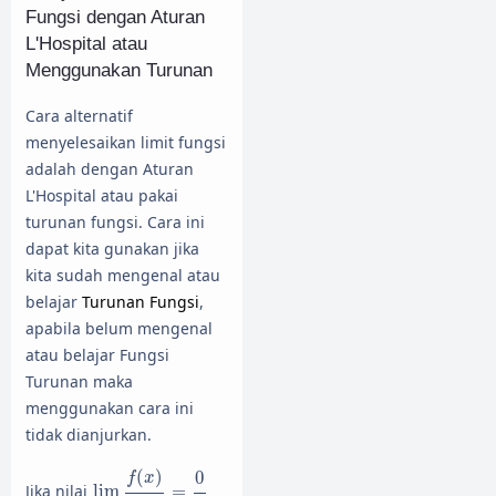
Fungsi dengan Aturan
L'Hospital atau
Menggunakan Turunan
Cara alternatif
menyelesaikan limit fungsi
adalah dengan Aturan
L'Hospital atau pakai
turunan fungsi. Cara ini
dapat kita gunakan jika
kita sudah mengenal atau
belajar
Turunan Fungsi
,
apabila belum mengenal
atau belajar Fungsi
Turunan maka
menggunakan cara ini
tidak dianjurkan.
lim
x
→
a
f
(
x
)
g
(
x
)
=
0
0
(
)
0
f
x
Jika nilai
lim
=