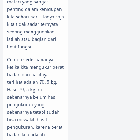
materi yang sangat
penting dalam kehidupan
kita sehari-hari. Hanya saja
kita tidak sadar ternyata
sedang menggunakan
istilah atau bagian dari
limit fungsi.
Contoh sederhananya
ketika kita mengukur berat
badan dan hasilnya
70
,
5
kg
terlihat adalah
70
,
5
kg
.
70
,
5
kg
Hasil
70
,
5
kg
ini
sebenarnya belum hasil
pengukuran yang
sebenarnya tetapi sudah
bisa mewakili hasil
pengukuran, karena berat
badan kita adalah
70
,
5
kg