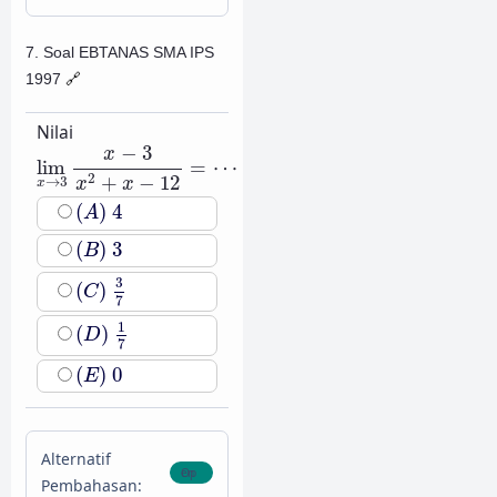
7. Soal EBTANAS SMA IPS
1997
🔗
Nilai
lim
x
→
3
x
−
3
x
2
+
x
−
12
=
⋯
−
3
x
lim
=
⋯
2
+
−
12
→
3
x
x
x
(
A
)
4
(
)
4
A
(
B
)
3
(
)
3
B
(
C
)
3
7
3
(
)
C
7
(
D
)
1
7
1
(
)
D
7
(
E
)
0
(
)
0
E
Alternatif
Pembahasan: