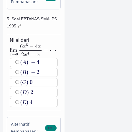
Pembahasan:
5. Soal EBTANAS SMA IPS
1995
🔗
Nilai dari
lim
x
→
0
6
x
5
−
4
x
2
x
4
+
x
=
⋯
5
6
−
4
x
x
lim
=
⋯
4
2
+
→
0
x
x
x
(
A
)
−
4
(
)
−
4
A
(
B
)
−
2
(
)
−
2
B
(
C
)
0
(
)
0
C
(
D
)
2
(
)
2
D
(
E
)
4
(
)
4
E
Alternatif
Pembahasan: