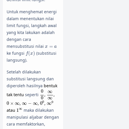
Untuk menghemat energi
dalam menentukan nilai
limit fungsi, langkah awal
yang kita lakukan adalah
dengan cara
x
=
a
mensubstitusi nilai
=
x
a
f
(
x
)
ke fungsi
(
)
(substitusi
f
x
langsung).
Setelah dilakukan
substitusi langsung dan
diperoleh hasilnya
bentuk
0
0
∞
∞
0
∞
tak tentu
seperti
,
,
∞
0
0
0
∞
0
0
×
∞
∞
−
∞
0
0
0
×
∞
,
∞
−
∞
,
0
,
∞
1
∞
∞
atau
1
maka dilakukan
manipulasi aljabar dengan
cara memfaktorkan,