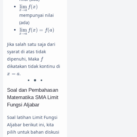
lim
x
→
a
f
(
x
)
lim
(
)
f
x
→
x
a
mempunyai nilai
(ada)
lim
x
→
a
f
(
x
)
=
f
(
a
)
lim
(
)
=
(
)
f
x
f
a
→
x
a
Jika salah satu saja dari
syarat di atas tidak
f
dipenuhi, Maka
f
dikatakan tidak kontinu di
x
=
a
=
.
x
a
Soal dan Pembahasan
Matematika SMA Limit
Fungsi Aljabar
Soal latihan Limit Fungsi
Aljabar berikut ini, kita
pilih untuk bahan diskusi