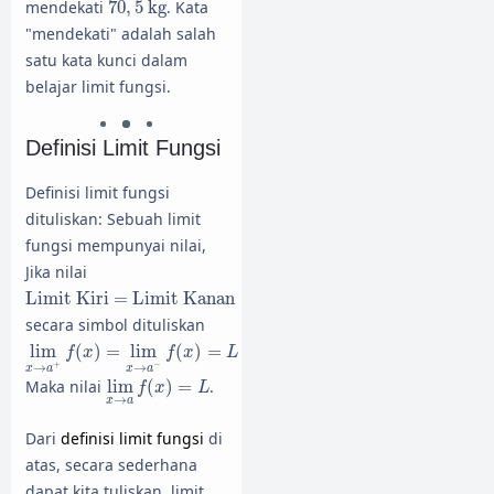
mendekati
70
,
5
kg
. Kata
"mendekati" adalah salah
satu kata kunci dalam
belajar limit fungsi.
Definisi Limit Fungsi
Definisi limit fungsi
dituliskan: Sebuah limit
fungsi mempunyai nilai,
Jika nilai
Limit Kiri = Limit Kanan
Limit Kiri = Limit Kanan
secara simbol dituliskan
lim
x
→
a
+
f
(
x
)
=
lim
x
→
a
−
f
(
x
)
=
L
lim
(
)
=
lim
(
)
=
f
x
f
x
L
+
−
→
→
x
a
x
a
lim
x
→
a
f
(
x
)
=
L
Maka nilai
lim
(
)
=
.
f
x
L
→
x
a
Dari
definisi limit fungsi
di
atas, secara sederhana
dapat kita tuliskan, limit