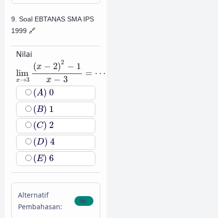
9. Soal EBTANAS SMA IPS
1999
🔗
Nilai
lim
x
→
3
(
x
−
2
)
2
−
1
x
−
3
=
⋯
2
(
−
2
)
−
1
x
lim
=
⋯
−
3
x
→
3
x
(
A
)
0
(
)
0
A
(
B
)
1
(
)
1
B
(
C
)
2
(
)
2
C
(
D
)
4
(
)
4
D
(
E
)
6
(
)
6
E
Alternatif
Pembahasan: