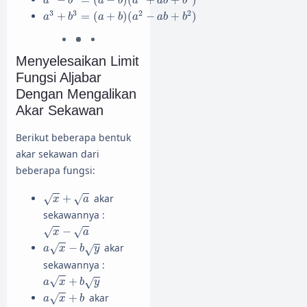
−
=
(
−
)
(
+
+
)
a
b
a
b
a
a
b
b
a
3
+
b
3
=
(
a
+
b
)
(
a
2
−
a
b
+
b
2
)
3
3
2
2
+
=
(
+
)
(
−
+
)
a
b
a
b
a
a
b
b
Menyelesaikan Limit
Fungsi Aljabar
Dengan Mengalikan
Akar Sekawan
Berikut beberapa bentuk
akar sekawan dari
beberapa fungsi:
x
+
a
+
akar
√
√
x
a
sekawannya :
x
−
a
−
√
√
x
a
a
x
−
b
y
−
akar
√
√
a
x
b
y
sekawannya :
a
x
+
b
y
+
√
√
a
x
b
y
a
x
+
b
+
akar
√
a
x
b