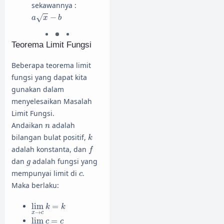
sekawannya :
a
x
−
b
−
√
a
x
b
Teorema Limit Fungsi
Beberapa teorema limit
fungsi yang dapat kita
gunakan dalam
menyelesaikan Masalah
Limit Fungsi.
n
Andaikan
adalah
n
k
bilangan bulat positif,
k
f
adalah konstanta, dan
f
g
dan
adalah fungsi yang
g
c
mempunyai limit di
.
c
Maka berlaku:
lim
x
→
c
k
=
k
lim
=
k
k
→
x
c
lim
x
→
c
c
=
c
lim
=
c
c