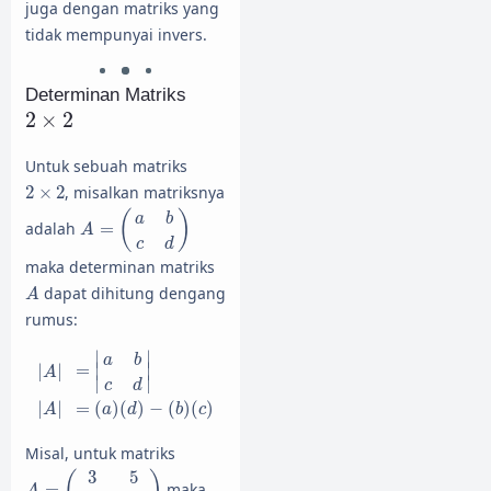
juga dengan matriks yang
tidak mempunyai invers.
Determinan Matriks
2
×
2
2
×
2
Untuk sebuah matriks
2
×
2
2
×
2
, misalkan matriksnya
A
=
(
a
b
c
d
)
(
)
a
b
adalah
=
A
c
d
maka determinan matriks
A
dapat dihitung dengang
A
rumus:
|
A
|
=
|
a
b
c
d
|
|
A
|
=
(
a
)
(
d
)
−
(
b
)
(
c
)
∣
∣
a
b
=
∣
∣
|
|
A
∣
∣
c
d
|
|
=
(
)
(
)
−
(
)
(
)
A
a
d
b
c
Misal, untuk matriks
A
=
(
3
5
−
4
−
2
)
3
5
(
)
=
maka
A