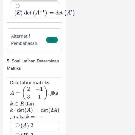
(
E
)
det
(
A
−
1
)
=
det
(
A
t
)
−
1
(
)
det
=
det
t
(
)
(
)
E
A
A
Alternatif
Pembahasan:
5. Soal Latihan Determinan
Matriks
Diketahui matriks
A
=
(
2
−
1
3
1
)
2
−
1
(
)
=
. Jika
A
3
1
k
∈
R
∈
dan
k
R
k
⋅
det
(
A
)
=
det
(
2
A
)
⋅
det
(
)
=
det
(
2
)
k
A
A
k
=
⋯
, maka
=
⋯
k
(
A
)
2
(
)
2
A
(
B
)
3