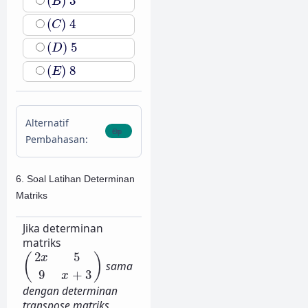
(
)
3
B
(
C
)
4
(
)
4
C
(
D
)
5
(
)
5
D
(
E
)
8
(
)
8
E
Alternatif
Pembahasan:
6. Soal Latihan Determinan
Matriks
Jika determinan
matriks
(
2
x
5
9
x
+
3
)
2
5
(
)
x
sama
9
+
3
x
dengan determinan
transpose matriks