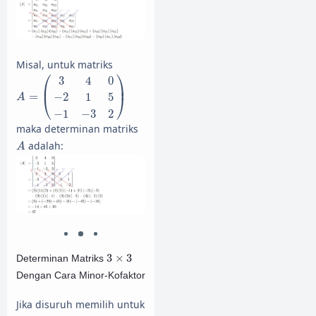
Misal, untuk matriks
A
=
(
3
4
0
−
2
1
5
−
1
−
3
2
)
⎛
⎞
3
4
0
⎜
⎟
=
−
2
1
5
⎝
⎠
A
−
1
−
3
2
maka determinan matriks
A
adalah:
A
3
×
3
3
×
3
Determinan Matriks
Dengan Cara Minor-Kofaktor
Jika disuruh memilih untuk