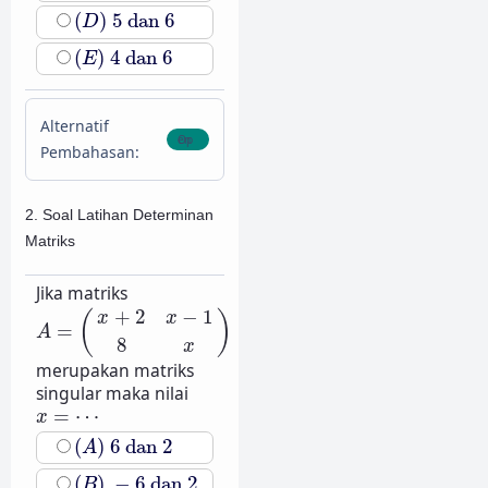
(
D
)
5
dan
6
(
)
5
dan
6
D
(
E
)
4
dan
6
(
)
4
dan
6
E
Alternatif
Pembahasan:
2. Soal Latihan Determinan
Matriks
Jika matriks
A
=
(
x
+
2
x
−
1
8
x
)
+
2
−
1
(
)
x
x
=
A
8
x
merupakan matriks
singular maka nilai
x
=
⋯
=
⋯
x
(
A
)
6
dan
2
(
)
6
dan
2
A
(
B
)
−
6
dan
2
(
)
−
6
dan
2
B