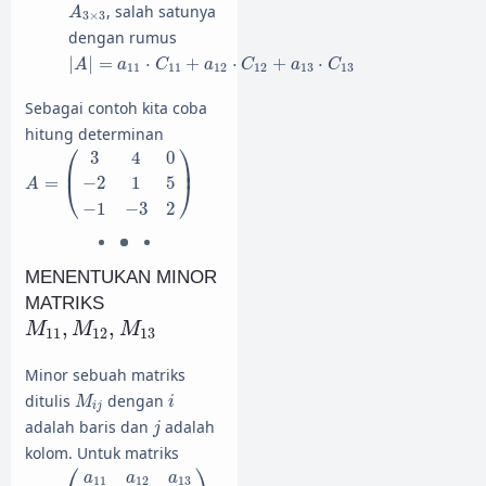
A
3
×
3
, salah satunya
A
3
×
3
dengan rumus
|
A
|
=
a
11
⋅
C
11
+
a
12
⋅
C
12
+
a
13
⋅
C
13
|
|
=
⋅
+
⋅
+
⋅
A
a
C
a
C
a
C
11
11
12
12
13
13
Sebagai contoh kita coba
hitung determinan
A
=
(
3
4
0
−
2
1
5
−
1
−
3
2
)
⎛
⎞
3
4
0
⎜
⎟
=
−
2
1
5
⎝
⎠
A
−
1
−
3
2
MENENTUKAN MINOR
MATRIKS
M
11
,
M
12
,
M
13
,
,
M
M
M
11
12
13
Minor sebuah matriks
M
i
j
i
ditulis
dengan
M
i
i
j
j
adalah baris dan
adalah
j
kolom. Untuk matriks
A
=
(
a
11
a
12
a
13
a
21
a
22
a
23
a
31
a
32
a
33
)
⎛
⎞
a
a
a
11
12
13