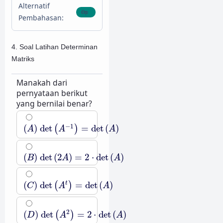
Alternatif
Pembahasan:
4. Soal Latihan Determinan
Matriks
Manakah dari
pernyataan berikut
yang bernilai benar?
(
A
)
det
(
A
−
1
)
=
det
(
A
)
−
1
(
)
det
=
det
(
)
(
)
A
A
A
(
B
)
det
(
2
A
)
=
2
⋅
det
(
A
)
(
)
det
(
2
)
=
2
⋅
det
(
)
B
A
A
(
C
)
det
(
A
t
)
=
det
(
A
)
(
)
det
=
det
(
)
t
(
)
C
A
A
(
D
)
det
(
A
2
)
=
2
⋅
det
(
A
)
2
(
)
det
=
2
⋅
det
(
)
(
)
D
A
A