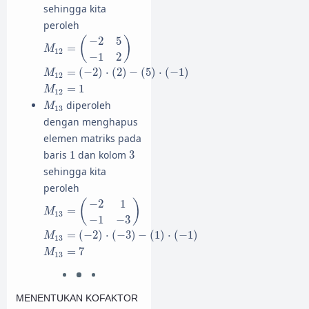
sehingga kita
peroleh
M
12
=
(
−
2
5
−
1
2
)
−
2
5
(
)
=
M
12
−
1
2
M
12
=
(
−
2
)
⋅
(
2
)
−
(
5
)
⋅
(
−
1
)
=
(
−
2
)
⋅
(
2
)
−
(
5
)
⋅
(
−
1
)
M
12
M
12
=
1
=
1
M
12
M
13
diperoleh
M
13
dengan menghapus
elemen matriks pada
1
3
baris
1
dan kolom
3
sehingga kita
peroleh
M
13
=
(
−
2
1
−
1
−
3
)
−
2
1
(
)
=
M
13
−
1
−
3
M
13
=
(
−
2
)
⋅
(
−
3
)
−
(
1
)
⋅
(
−
1
)
=
(
−
2
)
⋅
(
−
3
)
−
(
1
)
⋅
(
−
1
)
M
13
M
13
=
7
=
7
M
13
MENENTUKAN KOFAKTOR