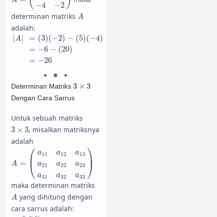
−
4
−
2
A
determinan matriks
A
adalah:
|
A
|
=
(
3
)
(
−
2
)
−
(
5
)
(
−
4
)
=
−
6
−
(
20
)
=
−
26
|
|
=
(
3
)
(
−
2
)
−
(
5
)
(
−
4
)
A
=
−
6
−
(
20
)
=
−
26
3
×
3
3
×
3
Determinan Matriks
Dengan Cara Sarrus
Untuk sebuah matriks
3
×
3
3
×
3
, misalkan matriksnya
adalah
A
=
(
a
11
a
12
a
13
a
21
a
22
a
23
a
31
a
32
a
33
)
⎛
⎞
a
a
a
11
12
13
⎜
⎟
=
⎝
⎠
A
a
a
a
21
22
23
a
a
a
31
32
33
maka determinan matriks
A
yang dihitung dengan
A
cara sarrus adalah: