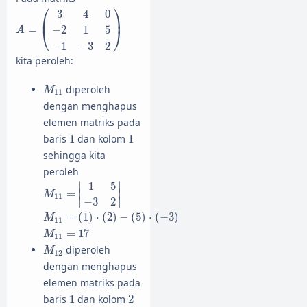
A
=
(
3
4
0
−
2
1
5
−
1
−
3
2
)
⎛
⎞
3
4
0
⎜
⎟
=
−
2
1
5
⎝
⎠
A
−
1
−
3
2
kita peroleh:
M
11
diperoleh
M
11
dengan menghapus
elemen matriks pada
1
1
baris
1
dan kolom
1
sehingga kita
peroleh
M
11
=
|
1
5
−
3
2
|
∣
∣
1
5
=
∣
∣
M
11
∣
∣
−
3
2
M
11
=
(
1
)
⋅
(
2
)
−
(
5
)
⋅
(
−
3
)
=
(
1
)
⋅
(
2
)
−
(
5
)
⋅
(
−
3
)
M
11
M
11
=
17
=
17
M
11
M
12
diperoleh
M
12
dengan menghapus
elemen matriks pada
1
2
baris
1
dan kolom
2