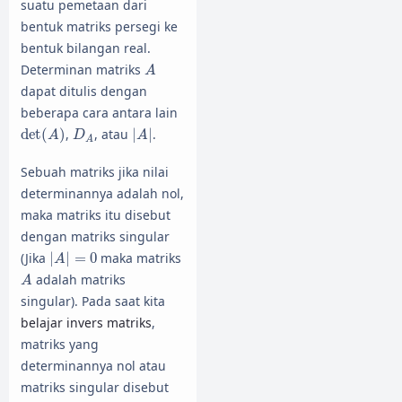
suatu pemetaan dari
bentuk matriks persegi ke
bentuk bilangan real.
A
Determinan matriks
A
dapat ditulis dengan
beberapa cara antara lain
det
(
A
)
|
A
|
D
A
det
(
)
,
, atau
|
|
.
A
D
A
A
Sebuah matriks jika nilai
determinannya adalah nol,
maka matriks itu disebut
dengan matriks singular
|
A
|
=
0
(Jika
|
|
=
0
maka matriks
A
A
adalah matriks
A
singular). Pada saat kita
belajar invers matriks
,
matriks yang
determinannya nol atau
matriks singular disebut