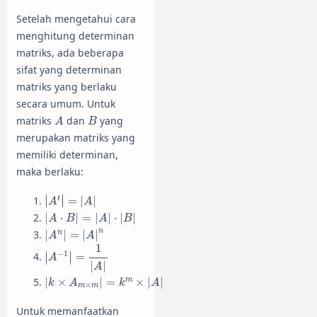
Setelah mengetahui cara
menghitung determinan
matriks, ada beberapa
sifat yang determinan
matriks yang berlaku
secara umum. Untuk
A
B
matriks
dan
yang
A
B
merupakan matriks yang
memiliki determinan,
maka berlaku:
|
A
t
|
=
|
A
|
∣
∣
t
∣
∣
=
|
|
A
A
|
A
⋅
B
|
=
|
A
|
⋅
|
B
|
|
⋅
|
=
|
|
⋅
|
|
A
B
A
B
|
A
n
|
=
|
A
|
n
n
n
|
|
=
|
|
A
A
|
A
−
1
|
=
1
|
A
|
1
−
1
∣
∣
=
∣
∣
A
|
|
A
|
k
×
A
m
×
m
|
=
k
m
×
|
A
|
m
|
×
|
=
×
|
|
k
A
k
A
×
m
m
Untuk memanfaatkan