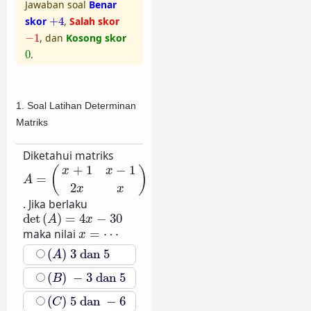
Jawaban soal
Benar
+
4
skor
+
4
,
Salah skor
−
1
−
1
, dan
Kosong skor
0
0
.
1. Soal Latihan Determinan
Matriks
Diketahui matriks
A
=
(
x
+
1
x
−
1
2
x
x
)
+
1
−
1
(
)
x
x
=
A
2
x
x
. Jika berlaku
det
(
A
)
=
4
x
−
30
det
(
)
=
4
−
30
A
x
x
=
⋯
maka nilai
=
⋯
x
(
A
)
3
dan
5
(
)
3
dan
5
A
(
B
)
−
3
dan
5
(
)
−
3
dan
5
B
(
C
)
5
dan
−
6
(
)
5
dan
−
6
C