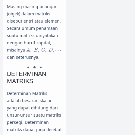
Masing-masing bilangan
(objek) dalam matriks
disebut entri atau elemen.
Secara umum penamaan
suatu matriks dinyatakan
dengan huruf kapital,
A
,
B
,
C
,
D
,
⋯
misalnya
,
,
,
,
⋯
A
B
C
D
dan seterusnya.
DETERMINAN
MATRIKS
Determinan Matriks
adalah besaran skalar
yang dapat dihitung dari
unsur-unsur suatu matriks
persegi. Determinan
matriks dapat juga disebut