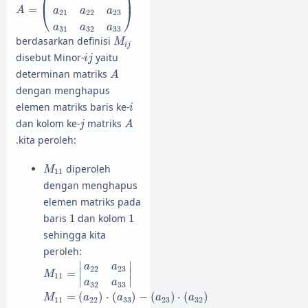
⎜
⎟
=
⎝
⎠
A
a
a
a
21
22
23
a
a
a
31
32
33
M
i
j
berdasarkan definisi
M
i
j
i
j
disebut Minor-
yaitu
i
j
A
determinan matriks
A
dengan menghapus
i
elemen matriks baris ke-
i
A
j
dan kolom ke-
matriks
j
A
.kita peroleh:
M
11
diperoleh
M
11
dengan menghapus
elemen matriks pada
1
1
baris
1
dan kolom
1
sehingga kita
peroleh:
M
11
=
|
a
22
a
23
a
32
a
33
|
∣
∣
a
a
22
23
=
∣
∣
M
11
∣
∣
a
a
32
33
M
11
=
(
a
22
)
⋅
(
a
33
)
−
(
a
23
)
⋅
(
a
32
)
=
(
)
⋅
(
)
−
(
)
⋅
(
)
M
a
a
a
a
11
22
33
23
32