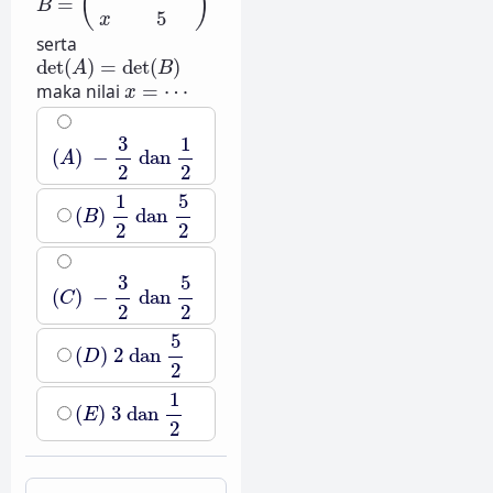
(
)
=
B
5
x
serta
det
(
A
)
=
det
(
B
)
det
(
)
=
det
(
)
A
B
x
=
⋯
maka nilai
=
⋯
x
(
A
)
−
3
2
dan
1
2
1
3
(
)
−
dan
A
2
2
(
B
)
1
2
dan
5
2
1
5
(
)
dan
B
2
2
(
C
)
−
3
2
dan
5
2
5
3
(
)
−
dan
C
2
2
(
D
)
2
dan
5
2
5
(
)
2
dan
D
2
(
E
)
3
dan
1
2
1
(
)
3
dan
E
2