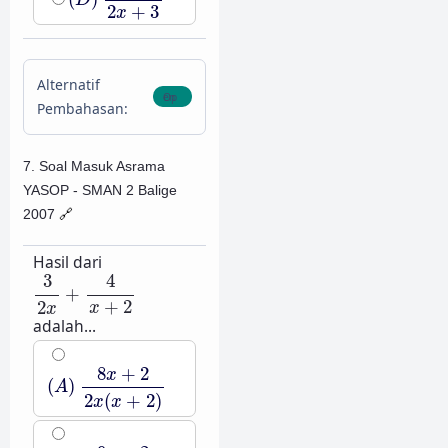
2
+
3
x
Alternatif
Pembahasan:
7. Soal Masuk Asrama
YASOP - SMAN 2 Balige
2007
🔗
Hasil dari
3
2
x
+
4
x
+
2
4
3
+
+
2
2
x
x
adalah...
(
A
)
8
x
+
2
2
x
(
x
+
2
)
8
+
2
x
(
)
A
2
(
+
2
)
x
x
(
B
)
9
x
+
2
2
x
(
x
+
2
)