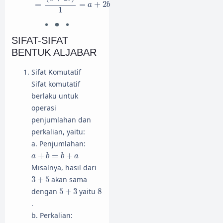
=
=
+
2
a
b
1
SIFAT-SIFAT
BENTUK ALJABAR
Sifat Komutatif
Sifat komutatif
berlaku untuk
operasi
penjumlahan dan
perkalian, yaitu:
a. Penjumlahan:
a
+
b
=
b
+
a
+
=
+
a
b
b
a
Misalnya, hasil dari
3
+
5
3
+
5
akan sama
5
+
3
8
dengan
5
+
3
yaitu
8
.
b. Perkalian: