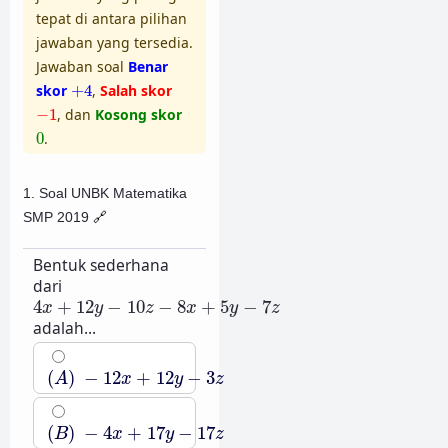
tepat di antara pilihan
jawaban yang tersedia.
Jawaban soal
Benar
+
4
skor
+
4
,
Salah skor
−
1
−
1
, dan
Kosong skor
0
0
.
1. Soal UNBK Matematika
SMP 2019
🔗
Bentuk sederhana
dari
4
x
+
12
y
−
10
z
−
8
x
+
5
y
−
7
z
4
+
12
−
10
−
8
+
5
−
7
x
y
z
x
y
z
adalah...
(
A
)
−
12
x
+
12
y
−
3
z
(
)
−
12
+
12
−
3
A
x
y
z
(
B
)
−
4
x
+
17
y
−
17
z
(
)
−
4
+
17
−
17
B
x
y
z