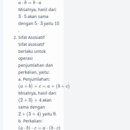
a
⋅
b
=
b
⋅
a
⋅
=
⋅
a
b
b
a
Misalnya, hasil dari
3
⋅
5
3
⋅
5
akan sama
5
⋅
3
15
dengan
5
⋅
3
yaitu
15
.
Sifat Asosiatif
Sifat asosiatif
berlaku untuk
operasi
penjumlahan dan
perkalian, yaitu:
a. Penjumlahan:
(
a
+
b
)
+
c
=
a
+
(
b
+
c
)
(
+
)
+
=
+
(
+
)
a
b
c
a
b
c
Misalnya, hasil dari
(
2
+
3
)
+
4
(
2
+
3
)
+
4
akan
sama dengan
2
+
(
3
+
4
)
9
2
+
(
3
+
4
)
yaitu
9
.
b. Perkalian:
(
a
⋅
b
)
⋅
c
=
a
⋅
(
b
⋅
c
)
(
⋅
)
⋅
=
⋅
(
⋅
)
a
b
c
a
b
c