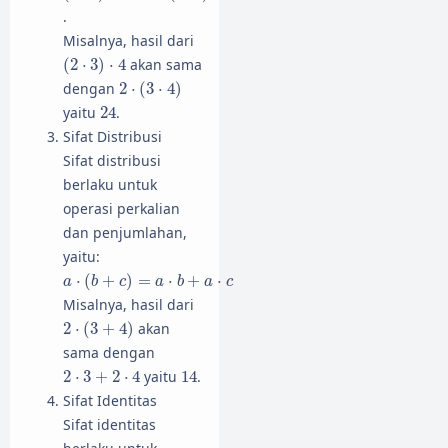
.
Misalnya, hasil dari
(
2
⋅
3
)
⋅
4
(
2
⋅
3
)
⋅
4
akan sama
2
⋅
(
3
⋅
4
)
dengan
2
⋅
(
3
⋅
4
)
24
yaitu
24
.
Sifat Distribusi
Sifat distribusi
berlaku untuk
operasi perkalian
dan penjumlahan,
yaitu:
a
⋅
(
b
+
c
)
=
a
⋅
b
+
a
⋅
c
⋅
(
+
)
=
⋅
+
⋅
a
b
c
a
b
a
c
Misalnya, hasil dari
2
⋅
(
3
+
4
)
2
⋅
(
3
+
4
)
akan
sama dengan
2
⋅
3
+
2
⋅
4
14
2
⋅
3
+
2
⋅
4
yaitu
14
.
Sifat Identitas
Sifat identitas