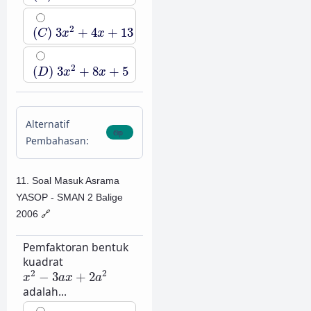
(
C
)
3
x
2
+
4
x
+
13
2
(
)
3
+
4
+
13
C
x
x
(
D
)
3
x
2
+
8
x
+
5
2
(
)
3
+
8
+
5
D
x
x
Alternatif
Pembahasan:
11. Soal Masuk Asrama
YASOP - SMAN 2 Balige
2006
🔗
Pemfaktoran bentuk
kuadrat
x
2
−
3
a
x
+
2
a
2
2
2
−
3
+
2
x
a
x
a
adalah...