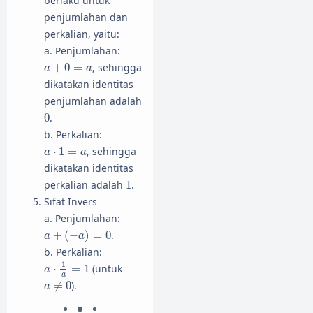
berlaku untuk
penjumlahan dan
perkalian, yaitu:
a. Penjumlahan:
a
+
0
=
a
+
0
=
, sehingga
a
a
dikatakan identitas
penjumlahan adalah
0
0
.
b. Perkalian:
a
⋅
1
=
a
⋅
1
=
, sehingga
a
a
dikatakan identitas
1
perkalian adalah
1
.
Sifat Invers
a. Penjumlahan:
a
+
(
−
a
)
=
0
+
(
−
)
=
0
.
a
a
b. Perkalian:
a
⋅
1
a
=
1
1
⋅
=
1
(untuk
a
a
a
≠
0
≠
0
).
a