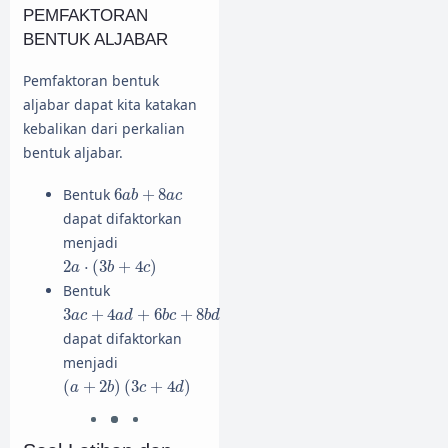
PEMFAKTORAN
BENTUK ALJABAR
Pemfaktoran bentuk
aljabar dapat kita katakan
kebalikan dari perkalian
bentuk aljabar.
6
a
b
+
8
a
c
Bentuk
6
+
8
a
b
a
c
dapat difaktorkan
menjadi
2
a
⋅
(
3
b
+
4
c
)
2
⋅
(
3
+
4
)
a
b
c
Bentuk
3
a
c
+
4
a
d
+
6
b
c
+
8
b
d
3
+
4
+
6
+
8
a
c
a
d
b
c
b
d
dapat difaktorkan
menjadi
(
a
+
2
b
)
(
3
c
+
4
d
)
(
+
2
)
(
3
+
4
)
a
b
c
d