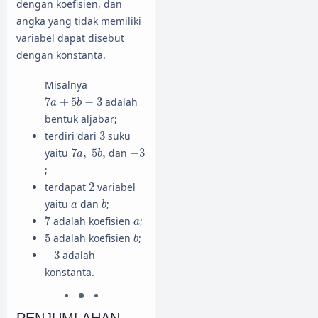
dengan koefisien, dan
angka yang tidak memiliki
variabel dapat disebut
dengan konstanta.
Misalnya
7
a
+
5
b
−
3
7
+
5
−
3
adalah
a
b
bentuk aljabar;
3
terdiri dari
3
suku
7
a
,
5
b
,
−
3
yaitu
7
,
5
,
dan
−
3
a
b
;
2
terdapat
2
variabel
b
a
yaitu
dan
;
a
b
7
a
7
adalah koefisien
;
a
b
5
5
adalah koefisien
;
b
−
3
−
3
adalah
konstanta.