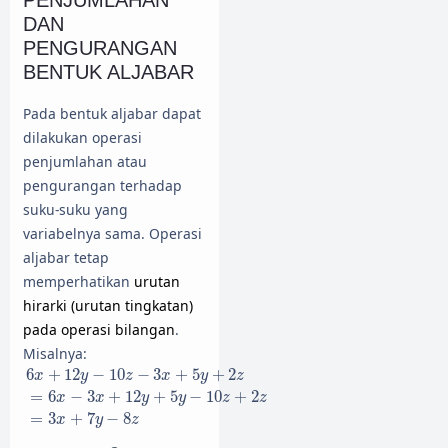
PENJUMLAHAN
DAN
PENGURANGAN
BENTUK ALJABAR
Pada bentuk aljabar dapat
dilakukan operasi
penjumlahan atau
pengurangan terhadap
suku-suku yang
variabelnya sama. Operasi
aljabar tetap
memperhatikan
urutan
hirarki (urutan tingkatan)
pada operasi bilangan
.
Misalnya:
6
x
+
12
y
−
10
z
−
3
x
+
5
y
+
2
z
=
6
x
−
3
x
+
12
y
+
5
y
−
10
z
+
2
z
=
3
x
+
6
+
12
−
10
−
3
+
5
+
2
x
y
z
x
y
z
=
6
−
3
+
12
+
5
−
10
+
2
x
x
y
y
z
z
=
3
+
7
−
8
x
y
z