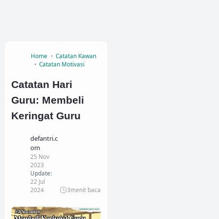
Home
Catatan Kawan
Catatan Motivasi
Catatan Hari
Guru: Membeli
Keringat Guru
defantri.c
om
25 Nov
2023
Update:
22 Jul
2024
3
menit baca