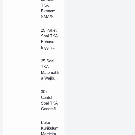
TKA
Ekonomi
SMA/SM
K Tahun
2025 dan
25 Paket
Kunci
Soal TKA
Jawaban
Bahasa
(B)
Inggris
(Wajib)
SMA/SM
25 Soal
K 2025 +
TKA
Kunci
Matematik
Jawaban
a Wajib
(Model B)
SMA
Tahun
30+
2025 +
Contoh
Kunci
Soal TKA
Jawaban
Geografi
Lengkap
SMA/SM
(B)
K Tahun
Buku
2025 dan
Kurikulum
Kunci
Merdeka