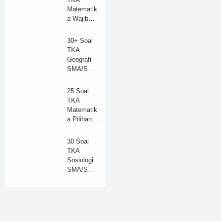
Kunci
Matematik
Jawaban
a Wajib
(Model B)
SMA
Tahun
30+ Soal
2025 +
TKA
Kunci
Geografi
Jawaban
SMA/SM
Lengkap
K Tahun
(B)
2025 dan
25 Soal
Kunci
TKA
Jawaban
Matematik
(A)
a Pilihan
SMA
Tahun
30 Soal
2025 +
TKA
Kunci
Sosiologi
Jawaban
SMA/SM
Lengkap
K Tahun
(B)
2025 dan
Kunci
Jawaban
(B)