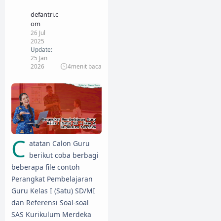
defantri.c
om
26 Jul
2025
Update:
25 Jan
2026
4
menit baca
C
atatan Calon Guru
berikut coba berbagi
beberapa file contoh
Perangkat Pembelajaran
Guru Kelas I (Satu) SD/MI
dan Referensi Soal-soal
SAS Kurikulum Merdeka