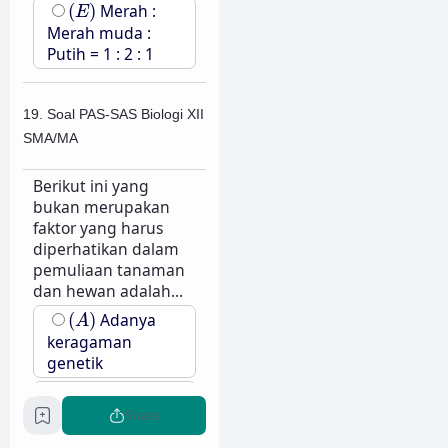
(
E
)
(
)
Merah :
E
Merah muda :
Putih = 1 : 2 : 1
19. Soal PAS-SAS Biologi XII
SMA/MA
Berikut ini yang
bukan merupakan
faktor yang harus
diperhatikan dalam
pemuliaan tanaman
dan hewan adalah...
(
A
)
(
)
Adanya
A
keragaman
genetik
(
B
)
(
)
B
Share
Pembatasan
variasi