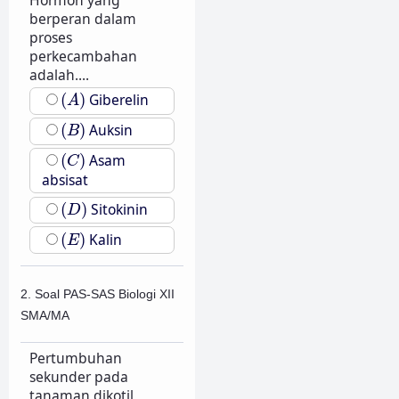
berperan dalam
proses
perkecambahan
adalah....
(
A
)
(
)
Giberelin
A
(
B
)
(
)
Auksin
B
(
C
)
(
)
Asam
C
absisat
(
D
)
(
)
Sitokinin
D
(
E
)
(
)
Kalin
E
2. Soal PAS-SAS Biologi XII
SMA/MA
Pertumbuhan
sekunder pada
tanaman dikotil