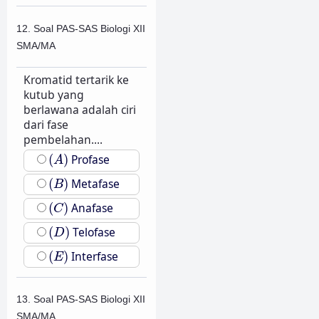
12. Soal PAS-SAS Biologi XII
SMA/MA
Kromatid tertarik ke
kutub yang
berlawana adalah ciri
dari fase
pembelahan....
(
A
)
(
)
Profase
A
(
B
)
(
)
Metafase
B
(
C
)
(
)
Anafase
C
(
D
)
(
)
Telofase
D
(
E
)
(
)
Interfase
E
13. Soal PAS-SAS Biologi XII
SMA/MA