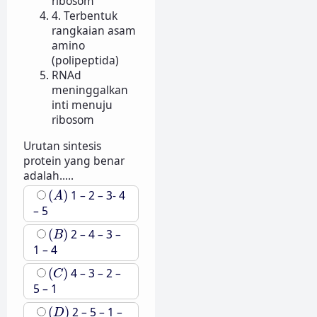
ribosom
4. Terbentuk
rangkaian asam
amino
(polipeptida)
RNAd
meninggalkan
inti menuju
ribosom
Urutan sintesis
protein yang benar
adalah.....
(
A
)
(
)
1 – 2 – 3- 4
A
– 5
(
B
)
(
)
2 – 4 – 3 –
B
1 – 4
(
C
)
(
)
4 – 3 – 2 –
C
5 – 1
(
D
)
(
)
2 – 5 – 1 –
D