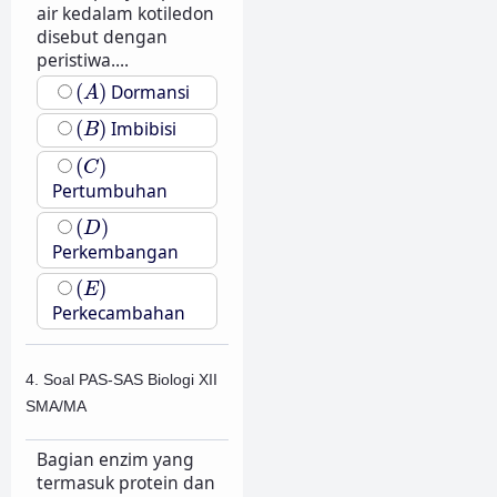
air kedalam kotiledon
disebut dengan
peristiwa....
(
A
)
(
)
Dormansi
A
(
B
)
(
)
Imbibisi
B
(
C
)
(
)
C
Pertumbuhan
(
D
)
(
)
D
Perkembangan
(
E
)
(
)
E
Perkecambahan
4. Soal PAS-SAS Biologi XII
SMA/MA
Bagian enzim yang
termasuk protein dan