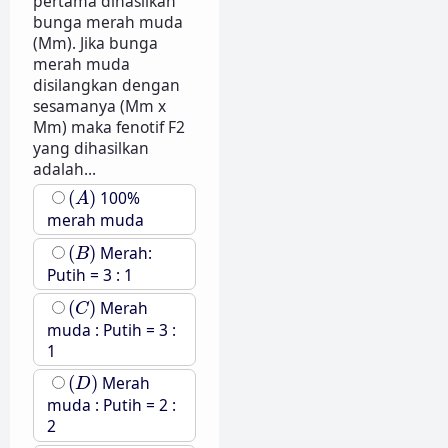
pertama dihasilkan
bunga merah muda
(Mm). Jika bunga
merah muda
disilangkan dengan
sesamanya (Mm x
Mm) maka fenotif F2
yang dihasilkan
adalah...
(
A
)
(
)
100%
A
merah muda
(
B
)
(
)
Merah:
B
Putih = 3 : 1
(
C
)
(
)
Merah
C
muda : Putih = 3 :
1
(
D
)
(
)
Merah
D
muda : Putih = 2 :
2