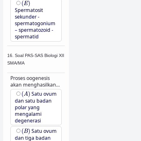
(
E
)
(
)
E
Spermatosit
sekunder -
spermatogonium
– spermatozoid -
spermatid
16. Soal PAS-SAS Biologi XII
SMA/MA
Proses oogenesis
akan menghasilkan...
(
A
)
(
)
Satu ovum
A
dan satu badan
polar yang
mengalami
degenerasi
(
B
)
(
)
Satu ovum
B
dan tiga badan