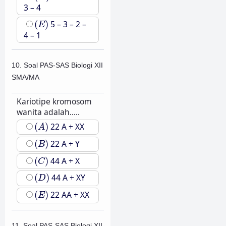
3 – 4
(
E
)
(
)
5 – 3 – 2 –
E
4 – 1
10. Soal PAS-SAS Biologi XII
SMA/MA
Kariotipe kromosom
wanita adalah.....
(
A
)
(
)
22 A + XX
A
(
B
)
(
)
22 A + Y
B
(
C
)
(
)
44 A + X
C
(
D
)
(
)
44 A + XY
D
(
E
)
(
)
22 AA + XX
E
11. Soal PAS-SAS Biologi XII