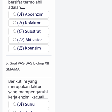
bersifat termolabil
adalah....
(
A
)
(
)
Apoenzim
A
(
B
)
(
)
Kofaktor
B
(
C
)
(
)
Substrat
C
(
D
)
(
)
Aktivator
D
(
E
)
(
)
Koenzim
E
5. Soal PAS-SAS Biologi XII
SMA/MA
Berikut ini yang
merupakan faktor
yang mempengaruhi
kerja enzim, kecuali....
(
A
)
(
)
Suhu
A
(
B
)