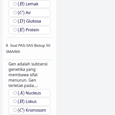
(
B
)
(
)
Lemak
B
(
C
)
(
)
Air
C
(
D
)
(
)
Glukosa
D
(
E
)
(
)
Protein
E
8. Soal PAS-SAS Biologi XII
SMA/MA
Gen adalah subtansi
genetika yang
membawa sifat
menurun. Gen
terletak pada....
(
A
)
(
)
Nucleus
A
(
B
)
(
)
Lokus
B
(
C
)
(
)
Kromosom
C