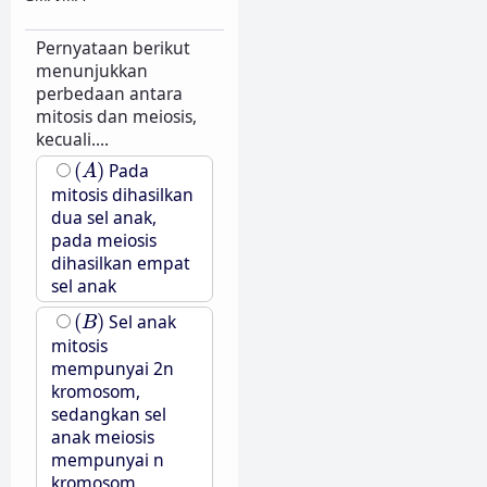
Pernyataan berikut
menunjukkan
perbedaan antara
mitosis dan meiosis,
kecuali....
(
A
)
(
)
Pada
A
mitosis dihasilkan
dua sel anak,
pada meiosis
dihasilkan empat
sel anak
(
B
)
(
)
Sel anak
B
mitosis
mempunyai 2n
kromosom,
sedangkan sel
anak meiosis
mempunyai n
kromosom