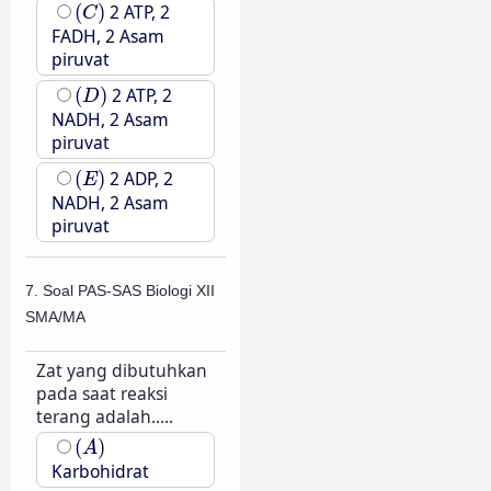
(
C
)
(
)
2 ATP, 2
C
FADH, 2 Asam
piruvat
(
D
)
(
)
2 ATP, 2
D
NADH, 2 Asam
piruvat
(
E
)
(
)
2 ADP, 2
E
NADH, 2 Asam
piruvat
7. Soal PAS-SAS Biologi XII
SMA/MA
Zat yang dibutuhkan
pada saat reaksi
terang adalah.....
(
A
)
(
)
A
Karbohidrat