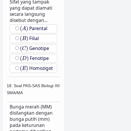
Sifat yang tampak
yang dapat diamati
secara langsung
disebut dengan...
(
A
)
(
)
Parental
A
(
B
)
(
)
Filial
B
(
C
)
(
)
Genotipe
C
(
D
)
(
)
Fenotipe
D
(
E
)
(
)
Homozigot
E
18. Soal PAS-SAS Biologi XII
SMA/MA
Bunga merah (MM)
disilangkan dengan
bunga putih (mm)
pada keturunan