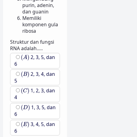
purin, adenin,
dan guanin
Memiliki
komponen gula
ribosa
Struktur dan fungsi
RNA adalah.....
(
A
)
(
)
2, 3, 5, dan
A
6
(
B
)
(
)
2, 3, 4, dan
B
5
(
C
)
(
)
1, 2, 3, dan
C
4
(
D
)
(
)
1, 3, 5, dan
D
6
(
E
)
(
)
3, 4, 5, dan
E
6