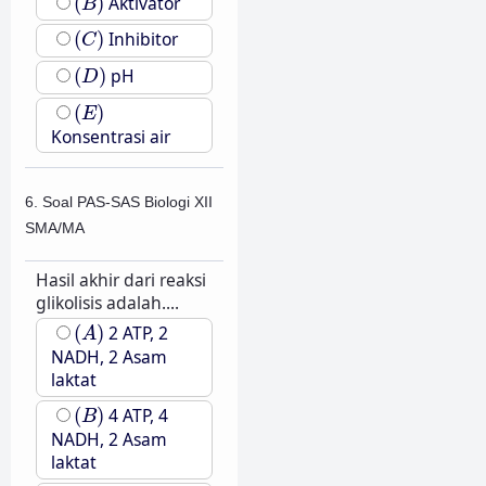
(
)
Aktivator
B
(
C
)
(
)
Inhibitor
C
(
D
)
(
)
pH
D
(
E
)
(
)
E
Konsentrasi air
6. Soal PAS-SAS Biologi XII
SMA/MA
Hasil akhir dari reaksi
glikolisis adalah....
(
A
)
(
)
2 ATP, 2
A
NADH, 2 Asam
laktat
(
B
)
(
)
4 ATP, 4
B
NADH, 2 Asam
laktat