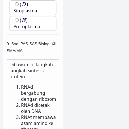
(
D
)
(
)
D
Sitoplasma
(
E
)
(
)
E
Protoplasma
9. Soal PAS-SAS Biologi XII
SMA/MA
Dibawah ini langkah-
langkah sintesis
protein
RNAd
bergabung
dengan ribosom
RNAd dicetak
oleh DNA
RNAt membawa
asam amino ke