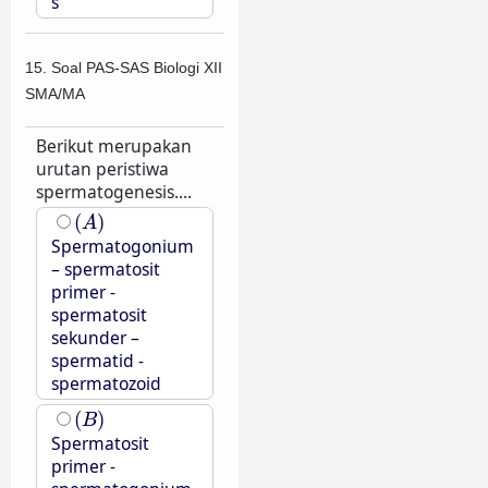
s
15. Soal PAS-SAS Biologi XII
SMA/MA
Berikut merupakan
urutan peristiwa
spermatogenesis....
(
A
)
(
)
A
Spermatogonium
– spermatosit
primer -
spermatosit
sekunder –
spermatid -
spermatozoid
(
B
)
(
)
B
Spermatosit
primer -