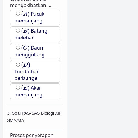
mengakibatkan....
(
A
)
(
)
Pucuk
A
memanjang
(
B
)
(
)
Batang
B
melebar
(
C
)
(
)
Daun
C
menggulung
(
D
)
(
)
D
Tumbuhan
berbunga
(
E
)
(
)
Akar
E
memanjang
3. Soal PAS-SAS Biologi XII
SMA/MA
Proses penyerapan