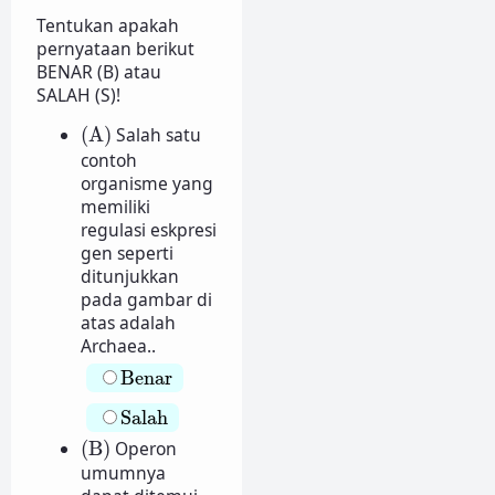
Tentukan apakah
pernyataan berikut
BENAR (B) atau
SALAH (S)!
(A)
(A)
Salah satu
contoh
organisme yang
memiliki
regulasi eskpresi
gen seperti
ditunjukkan
pada gambar di
atas adalah
Archaea..
Benar
Benar
Salah
Salah
(B)
(B)
Operon
umumnya