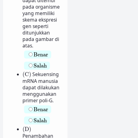
dapat ditemui
pada organisme
yang memiliki
skema ekspresi
gen seperti
ditunjukkan
pada gambar di
atas.
Benar
Benar
Salah
Salah
(C)
(C)
Sekuensing
mRNA manusia
dapat dilakukan
menggunakan
primer poli-G.
Benar
Benar
Salah
Salah
(D)
(D)
Penambahan