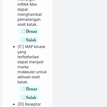
mRNA Mos
dapat
menghambat
pematangan
oosit katak.
Benar
Benar
Salah
Salah
(C)
(C)
MAP kinase
yang
terfosforilasi
dapat menjadi
marka
molekuler untuk
aktivasi oosit
katak.
Benar
Benar
Salah
Salah
(D)
(D)
Reseptor