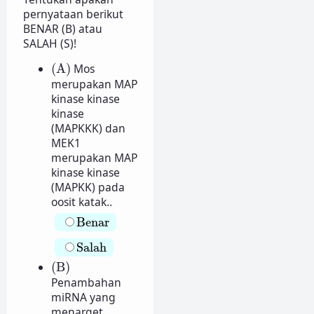
pernyataan berikut
BENAR (B) atau
SALAH (S)!
(A)
(A)
Mos
merupakan MAP
kinase kinase
kinase
(MAPKKK) dan
MEK1
merupakan MAP
kinase kinase
(MAPKK) pada
oosit katak..
Benar
Benar
Salah
Salah
(B)
(B)
Penambahan
miRNA yang
menarget