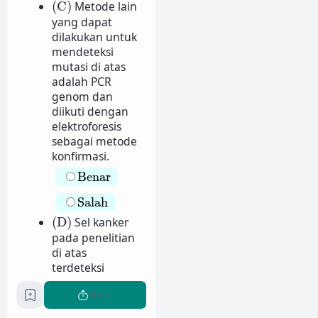
(C)
(C)
Metode lain
yang dapat
dilakukan untuk
mendeteksi
mutasi di atas
adalah PCR
genom dan
diikuti dengan
elektroforesis
sebagai metode
konfirmasi.
Benar
Benar
Salah
Salah
(D)
(D)
Sel kanker
pada penelitian
di atas
terdeteksi
bersifat
Share
homozigot.
Benar