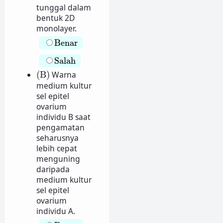
tunggal dalam
bentuk 2D
monolayer.
Benar
Benar
Salah
Salah
(B)
(B)
Warna
medium kultur
sel epitel
ovarium
individu B saat
pengamatan
seharusnya
lebih cepat
menguning
daripada
medium kultur
sel epitel
ovarium
individu A.
Benar