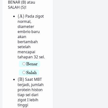
BENAR (B) atau
SALAH (S)!
(A)
(A)
Pada zigot
normal,
diameter
embrio baru
akan
bertambah
setelah
mencapai
tahapan 32 sel.
Benar
Benar
Salah
Salah
(B)
(B)
Saat MBT
terjadi, jumlah
protein histon
tiap sel dari
zigot I lebih
tinggi