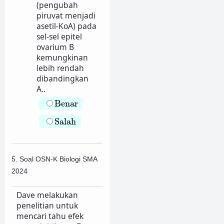
(pengubah
piruvat menjadi
asetil-KoA) pada
sel-sel epitel
ovarium B
kemungkinan
lebih rendah
dibandingkan
A..
Benar
Benar
Salah
Salah
5. Soal OSN-K Biologi SMA
2024
Dave melakukan
penelitian untuk
mencari tahu efek