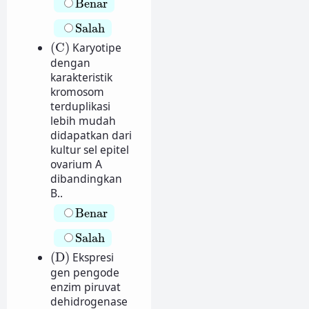
Benar
Salah
Salah
(C)
(C)
Karyotipe
dengan
karakteristik
kromosom
terduplikasi
lebih mudah
didapatkan dari
kultur sel epitel
ovarium A
dibandingkan
B..
Benar
Benar
Salah
Salah
(D)
(D)
Ekspresi
gen pengode
enzim piruvat
dehidrogenase