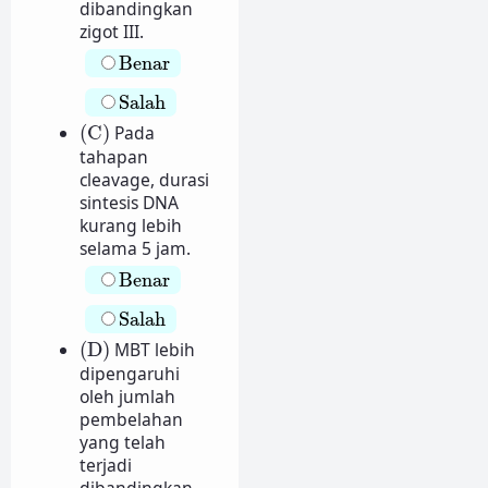
dibandingkan
zigot III.
Benar
Benar
Salah
Salah
(C)
(C)
Pada
tahapan
cleavage, durasi
sintesis DNA
kurang lebih
selama 5 jam.
Benar
Benar
Salah
Salah
(D)
(D)
MBT lebih
dipengaruhi
oleh jumlah
pembelahan
yang telah
terjadi