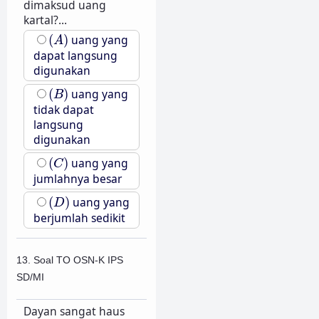
dimaksud uang
kartal?...
(
A
)
(
)
uang yang
A
dapat langsung
digunakan
(
B
)
(
)
uang yang
B
tidak dapat
langsung
digunakan
(
C
)
(
)
uang yang
C
jumlahnya besar
(
D
)
(
)
uang yang
D
berjumlah sedikit
13. Soal TO OSN-K IPS
SD/MI
Dayan sangat haus