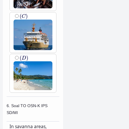
(
C
)
(
)
C
(
D
)
(
)
D
6. Soal TO OSN-K IPS
SD/MI
In savanna areas,