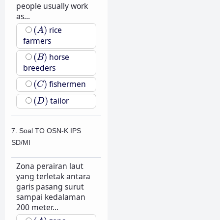
people usually work
as...
(
A
)
(
)
rice
A
farmers
(
B
)
(
)
horse
B
breeders
(
C
)
(
)
fishermen
C
(
D
)
(
)
tailor
D
7. Soal TO OSN-K IPS
SD/MI
Zona perairan laut
yang terletak antara
garis pasang surut
sampai kedalaman
200 meter...
(
A
)