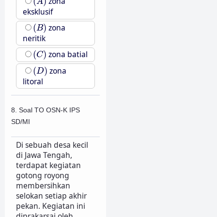
(
)
zona
A
eksklusif
(
B
)
(
)
zona
B
neritik
(
C
)
(
)
zona batial
C
(
D
)
(
)
zona
D
litoral
8. Soal TO OSN-K IPS
SD/MI
Di sebuah desa kecil
di Jawa Tengah,
terdapat kegiatan
gotong royong
membersihkan
selokan setiap akhir
pekan. Kegiatan ini
diprakarsai oleh