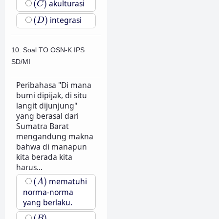
(
)
akulturasi
C
(
D
)
(
)
integrasi
D
10. Soal TO OSN-K IPS
SD/MI
Peribahasa "Di mana
bumi dipijak, di situ
langit dijunjung"
yang berasal dari
Sumatra Barat
mengandung makna
bahwa di manapun
kita berada kita
harus...
(
A
)
(
)
mematuhi
A
norma-norma
yang berlaku.
(
B
)
(
)
B