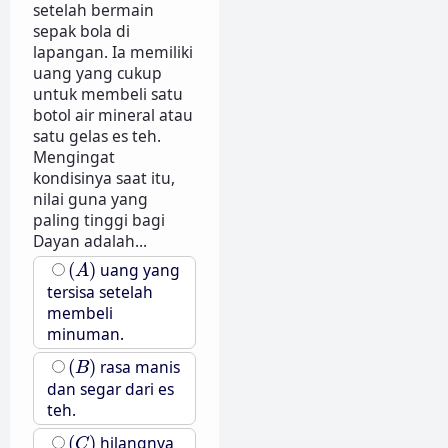
setelah bermain
sepak bola di
lapangan. Ia memiliki
uang yang cukup
untuk membeli satu
botol air mineral atau
satu gelas es teh.
Mengingat
kondisinya saat itu,
nilai guna yang
paling tinggi bagi
Dayan adalah...
(
A
)
(
)
uang yang
A
tersisa setelah
membeli
minuman.
(
B
)
(
)
rasa manis
B
dan segar dari es
teh.
(
C
)
(
)
hilangnya
C