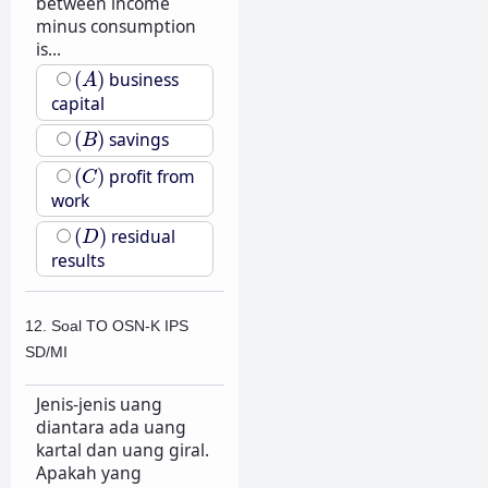
between income
minus consumption
is...
(
A
)
(
)
business
A
capital
(
B
)
(
)
savings
B
(
C
)
(
)
profit from
C
work
(
D
)
(
)
residual
D
results
12. Soal TO OSN-K IPS
SD/MI
Jenis-jenis uang
diantara ada uang
kartal dan uang giral.
Apakah yang