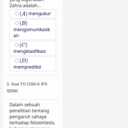
Zahra adalah...
(
A
)
(
)
mengukur
A
(
B
)
(
)
B
mengomunikasik
an
(
C
)
(
)
C
mengklasifikasi
(
D
)
(
)
D
memprediksi
3. Soal TO OSN-K IPS
SD/MI
Dalam sebuah
penelitian tentang
pengaruh cahaya
terhadap fotosintesis,