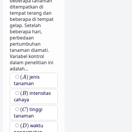
beberapa tanaman
ditempatkan di
tempat terang dan
beberapa di tempat
gelap. Setelah
beberapa hari,
perbedaan
pertumbuhan
tanaman diamati.
Variabel kontrol
dalam penelitian ini
adalah...
(
A
)
(
)
jenis
A
tanaman
(
B
)
(
)
intensitas
B
cahaya
(
C
)
(
)
tinggi
C
tanaman
(
D
)
(
)
waktu
D
pengamatan