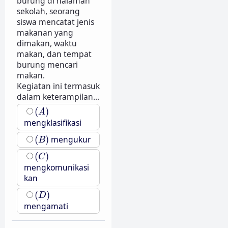
burung di halaman
sekolah, seorang
siswa mencatat jenis
makanan yang
dimakan, waktu
makan, dan tempat
burung mencari
makan.
Kegiatan ini termasuk
dalam keterampilan...
(
A
)
(
)
A
mengklasifikasi
(
B
)
(
)
mengukur
B
(
C
)
(
)
C
mengkomunikasi
kan
(
D
)
(
)
D
mengamati