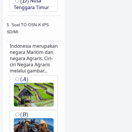
(
)
Nusa
D
Tenggara Timur
5. Soal TO OSN-K IPS
SD/MI
Indonesia merupakan
negara Maritim dan
negara Agraris. Ciri-
ciri Negara Agraris
melalui gambar...
(
A
)
(
)
A
(
B
)
(
)
B