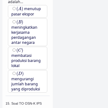
adalah...
(
A
)
(
)
menutup
A
pasar ekspor
(
B
)
(
)
B
meningkatkan
kerjasama
perdagangan
antar negara
(
C
)
(
)
C
membatasi
produksi barang
lokal
(
D
)
(
)
D
mengurangi
jumlah barang
yang diproduksi
15. Soal TO OSN-K IPS