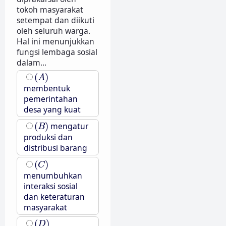
tokoh masyarakat
setempat dan diikuti
oleh seluruh warga.
Hal ini menunjukkan
fungsi lembaga sosial
dalam...
(
A
)
(
)
A
membentuk
pemerintahan
desa yang kuat
(
B
)
(
)
mengatur
B
produksi dan
distribusi barang
(
C
)
(
)
C
menumbuhkan
interaksi sosial
dan keteraturan
masyarakat
(
D
)
(
)
D