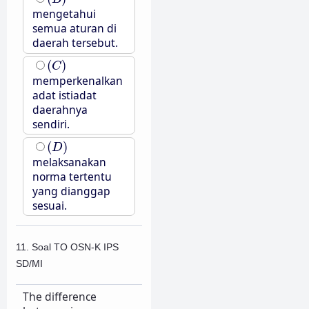
mengetahui
semua aturan di
daerah tersebut.
(
C
)
(
)
C
memperkenalkan
adat istiadat
daerahnya
sendiri.
(
D
)
(
)
D
melaksanakan
norma tertentu
yang dianggap
sesuai.
11. Soal TO OSN-K IPS
SD/MI
The difference