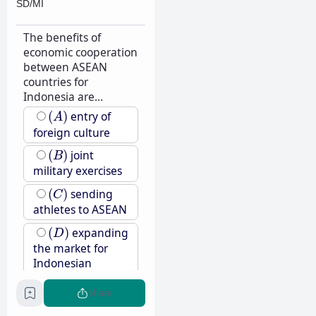
SD/MI
The benefits of
economic cooperation
between ASEAN
countries for
Indonesia are...
(
A
)
(
)
entry of
A
foreign culture
(
B
)
(
)
joint
B
military exercises
(
C
)
(
)
sending
C
athletes to ASEAN
(
D
)
(
)
expanding
D
the market for
Indonesian
products
Share