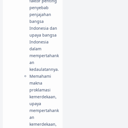
faktor penting
penyebab
penjajahan
bangsa
Indonesia dan
upaya bangsa
Indonesia
dalam
mempertahank
an
kedaulatannya.
Memahami
makna
proklamasi
kemerdekaan,
upaya
mempertahank
an
kemerdekaan,