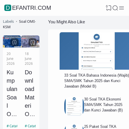
0
DEFANTRI.COM
Labels
Soal OMI-
You Might Also Like
KSM
20
18
June
June
2026
2026
Ku
Do
33 Soal TKA Bahasa Indonesia (Wajib)
mp
wnl
SMA/SMK Tahun 2025 dan Kunci
Jawaban (Model B)
ulan
oad
Soa
Mat
30 Soal TKA Ekonomi
SMA/SMK Tahun 2025
l
eri
dan Kunci Jawaban (B)
OS
OS
N
N
Catatan IPS
Catatan Ekonomi
25 Paket Soal TKA