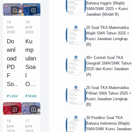
IPS
Eko
Bahasa Inggris (Wajib)
SMA/SMK 2025 + Kunci
SM
no
Jawaban (Model B)
P
mi
18
18
Ting
SM
June
June
25 Soal TKA Matematika
2026
2026
Wajib SMA Tahun 2025 +
kat
A
Kunci Jawaban Lengkap
Do
Ku
Kab
(Ka
(B)
wnl
mp
upa
bup
oad
ulan
30+ Contoh Soal TKA
ten/
ate
Geografi SMA/SMK Tahun
PD
Soa
2025 dan Kunci Jawaban
Kot
n,
F
l
(A)
a,
Pro
Soa
OS
Pro
vins
25 Soal TKA Matematika
l
N
Pilihan SMA Tahun 2025 +
vins
i)
Catatan Ekonomi
Matematika SMP
Kunci Jawaban Lengkap
OS
Mat
i,
dan
(B)
N
em
dan
Pe
Eko
atik
30 Prediksi Soal TKA
Nas
mb
18
17
Bahasa Indonesia (Wajib)
no
a
June
June
SMA/SMK Kunci Jawaban
iona
aha
2026
2026