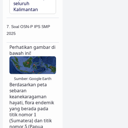
seluruh
Kalimantan
7. Soal OSN-P IPS SMP
2025
Perhatikan gambar di
bawah ini!
Sumber: Google Earth
Berdasarkan peta
sebaran
keanekaragaman
hayati, flora endemik
yang berada pada
1
titik nomor
1
(Sumatera) dan titik
5
nomor
5
(Papua