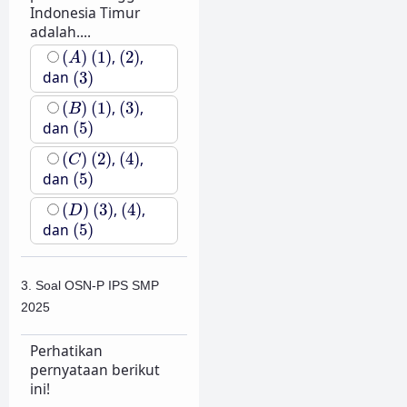
Indonesia Timur
adalah....
(
A
)
(
1
)
(
2
)
(
)
(
1
)
,
(
2
)
,
A
(
3
)
dan
(
3
)
(
B
)
(
1
)
(
3
)
(
)
(
1
)
,
(
3
)
,
B
(
5
)
dan
(
5
)
(
C
)
(
2
)
(
4
)
(
)
(
2
)
,
(
4
)
,
C
(
5
)
dan
(
5
)
(
D
)
(
3
)
(
4
)
(
)
(
3
)
,
(
4
)
,
D
(
5
)
dan
(
5
)
3. Soal OSN-P IPS SMP
2025
Perhatikan
pernyataan berikut
ini!