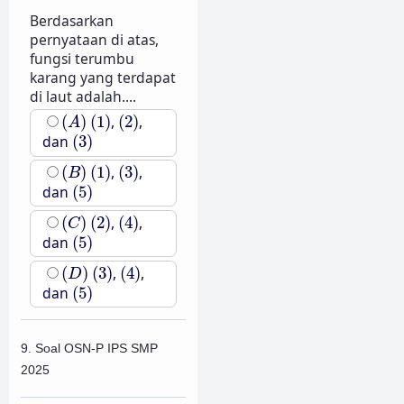
Berdasarkan
pernyataan di atas,
fungsi terumbu
karang yang terdapat
di laut adalah....
(
A
)
(
1
)
(
2
)
(
)
(
1
)
,
(
2
)
,
A
(
3
)
dan
(
3
)
(
B
)
(
1
)
(
3
)
(
)
(
1
)
,
(
3
)
,
B
(
5
)
dan
(
5
)
(
C
)
(
2
)
(
4
)
(
)
(
2
)
,
(
4
)
,
C
(
5
)
dan
(
5
)
(
D
)
(
3
)
(
4
)
(
)
(
3
)
,
(
4
)
,
D
(
5
)
dan
(
5
)
9. Soal OSN-P IPS SMP
2025