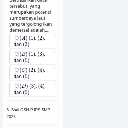
tersebut, yang
merupakan potensi
sumberdaya laut
yang tergolong ikan
demersal adalah....
(
A
)
(
1
)
(
2
)
(
)
(
1
)
,
(
2
)
,
A
(
3
)
dan
(
3
)
(
B
)
(
1
)
(
3
)
(
)
(
1
)
,
(
3
)
,
B
(
5
)
dan
(
5
)
(
C
)
(
2
)
(
4
)
(
)
(
2
)
,
(
4
)
,
C
(
5
)
dan
(
5
)
(
D
)
(
3
)
(
4
)
(
)
(
3
)
,
(
4
)
,
D
(
5
)
dan
(
5
)
6. Soal OSN-P IPS SMP
2025