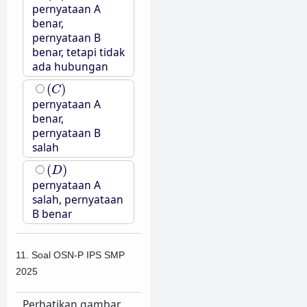
pernyataan A
benar,
pernyataan B
benar, tetapi tidak
ada hubungan
(
C
)
(
)
C
pernyataan A
benar,
pernyataan B
salah
(
D
)
(
)
D
pernyataan A
salah, pernyataan
B benar
11. Soal OSN-P IPS SMP
2025
Perhatikan gambar