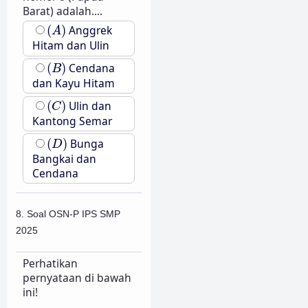
Barat) adalah....
(
A
)
(
)
Anggrek
A
Hitam dan Ulin
(
B
)
(
)
Cendana
B
dan Kayu Hitam
(
C
)
(
)
Ulin dan
C
Kantong Semar
(
D
)
(
)
Bunga
D
Bangkai dan
Cendana
8. Soal OSN-P IPS SMP
2025
Perhatikan
pernyataan di bawah
ini!