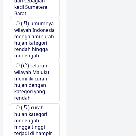
dan sebagian
kecil Sumatera
Barat
(
B
)
(
)
umumnya
B
wilayah Indonesia
mengalami curah
hujan kategori
rendah hingga
menengah
(
C
)
(
)
seluruh
C
wilayah Maluku
memiliki curah
hujan dengan
kategori yang
rendah
(
D
)
(
)
curah
D
hujan kategori
menengah
hingga tinggi
terjadi di hampir