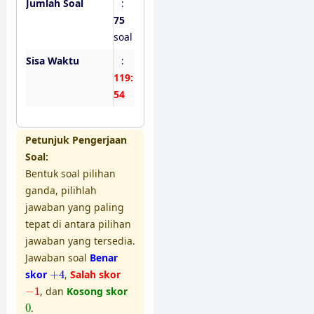
Jumlah Soal
:
75
soal
Sisa Waktu
:
119:
53
Petunjuk Pengerjaan
Soal:
Bentuk soal pilihan
ganda, pilihlah
jawaban yang paling
tepat di antara pilihan
jawaban yang tersedia.
Jawaban soal
Benar
+
4
skor
+
4
,
Salah skor
−
1
−
1
, dan
Kosong skor
0
0
.