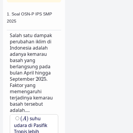
1. Soal OSN-P IPS SMP
2025
Salah satu dampak
perubahan iklim di
Indonesia adalah
adanya kemarau
basah yang
berlangsung pada
bulan April hingga
2025
September
2025
.
Faktor yang
memengaruhi
terjadinya kemarau
basah tersebut
adalah....
(
A
)
(
)
suhu
A
udara di Pasifik
Tropis lebih