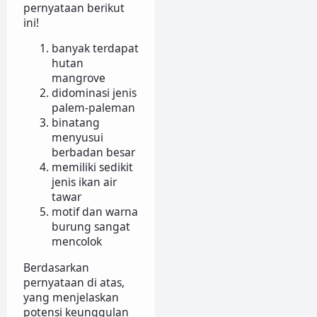
pernyataan berikut
ini!
banyak terdapat
hutan
mangrove
didominasi jenis
palem-paleman
binatang
menyusui
berbadan besar
memiliki sedikit
jenis ikan air
tawar
motif dan warna
burung sangat
mencolok
Berdasarkan
pernyataan di atas,
yang menjelaskan
potensi keunggulan