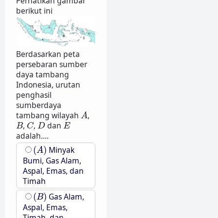
Perhatikan gambar
berikut ini
Berdasarkan peta
persebaran sumber
daya tambang
Indonesia, urutan
penghasil
sumberdaya
A
tambang wilayah
,
A
B
C
D
E
,
,
dan
B
C
D
E
adalah....
(
A
)
(
)
Minyak
A
Bumi, Gas Alam,
Aspal, Emas, dan
Timah
(
B
)
(
)
Gas Alam,
B
Aspal, Emas,
Timah, dan