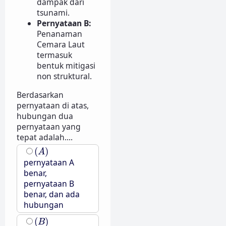
dampak dari
tsunami.
Pernyataan B:
Penanaman
Cemara Laut
termasuk
bentuk mitigasi
non struktural.
Berdasarkan
pernyataan di atas,
hubungan dua
pernyataan yang
tepat adalah....
(
A
)
(
)
A
pernyataan A
benar,
pernyataan B
benar, dan ada
hubungan
(
B
)
(
)
B