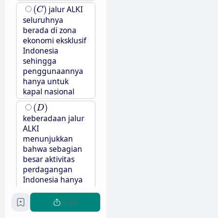
(
C
)
(
)
jalur ALKI
C
seluruhnya
berada di zona
ekonomi eksklusif
Indonesia
sehingga
penggunaannya
hanya untuk
kapal nasional
(
D
)
(
)
D
keberadaan jalur
ALKI
menunjukkan
bahwa sebagian
besar aktivitas
perdagangan
Indonesia hanya
terjadi di kawasan
barat negara
Share