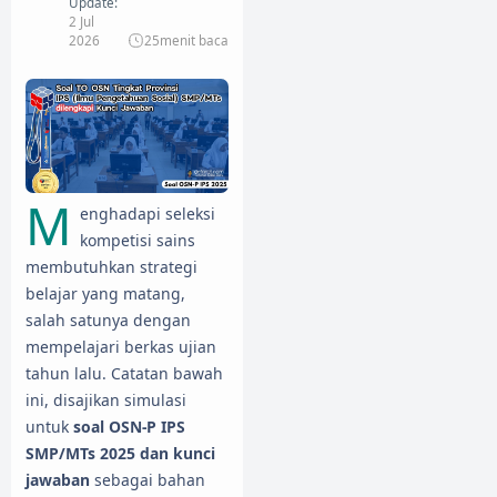
Update:
2 Jul
2026
25
menit baca
M
enghadapi seleksi
kompetisi sains
membutuhkan strategi
belajar yang matang,
salah satunya dengan
mempelajari berkas ujian
tahun lalu. Catatan bawah
ini, disajikan simulasi
untuk
soal OSN-P IPS
SMP/MTs 2025 dan kunci
jawaban
sebagai bahan