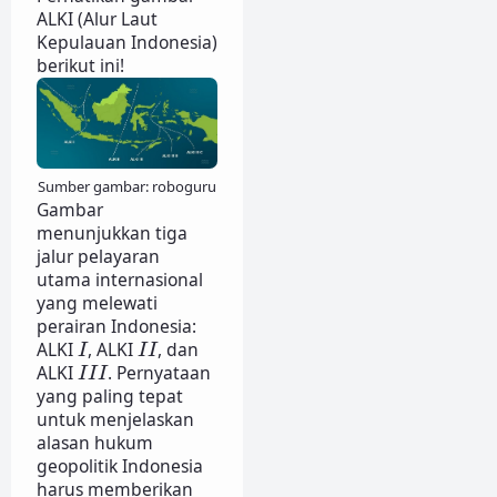
ALKI (Alur Laut
Kepulauan Indonesia)
berikut ini!
Sumber gambar: roboguru
Gambar
menunjukkan tiga
jalur pelayaran
utama internasional
yang melewati
perairan Indonesia:
I
I
I
ALKI
, ALKI
, dan
I
I
I
I
I
I
ALKI
. Pernyataan
I
I
I
yang paling tepat
untuk menjelaskan
alasan hukum
geopolitik Indonesia
harus memberikan