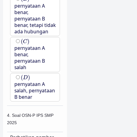
pernyataan A
benar,
pernyataan B
benar, tetapi tidak
ada hubungan
(
C
)
(
)
C
pernyataan A
benar,
pernyataan B
salah
(
D
)
(
)
D
pernyataan A
salah, pernyataan
B benar
4. Soal OSN-P IPS SMP
2025