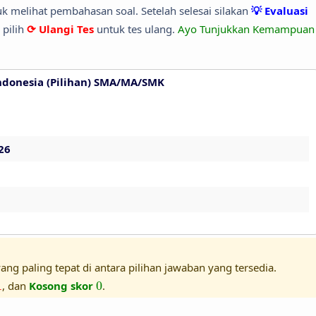
 melihat pembahasan soal. Setelah selesai silakan
💡 Evaluasi
 pilih
⟳ Ulangi Tes
untuk tes ulang.
Ayo Tunjukkan Kemampuan
ndonesia (Pilihan) SMA/MA/SMK
26
ang paling tepat di antara pilihan jawaban yang tersedia.
1
0
1
, dan
Kosong skor
0
.