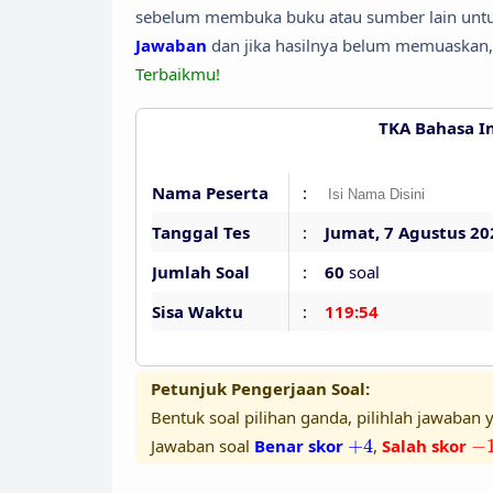
sebelum membuka buku atau sumber lain untuk
Jawaban
dan jika hasilnya belum memuaskan,
Terbaikmu!
TKA Bahasa I
Nama Peserta
:
Tanggal Tes
:
Jumat, 7 Agustus 20
Jumlah Soal
:
60
soal
Sisa Waktu
:
119:53
Petunjuk Pengerjaan Soal:
Bentuk soal pilihan ganda, pilihlah jawaban y
+
4
−
Jawaban soal
Benar skor
+
4
,
Salah skor
−