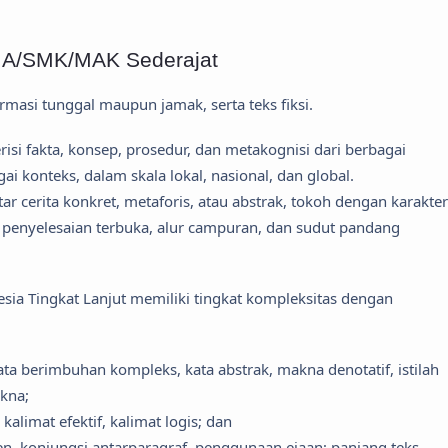
MA/SMK/MAK Sederajat
masi tunggal maupun jamak, serta teks fiksi.
si fakta, konsep, prosedur, dan metakognisi dari berbagai
ai konteks, dalam skala lokal, nasional, dan global.
tar cerita konkret, metaforis, atau abstrak, tokoh dengan karakter
n penyelesaian terbuka, alur campuran, dan sudut pandang
ia Tingkat Lanjut memiliki tingkat kompleksitas dengan
ta berimbuhan kompleks, kata abstrak, makna denotatif, istilah
akna;
kalimat efektif, kalimat logis; dan
n, konjungsi antarparagraf, penggunaan ejaan; panjang teks