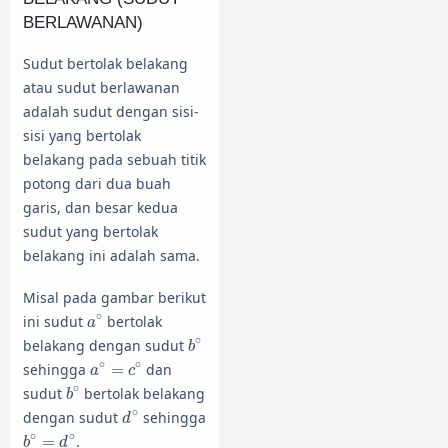
BERLAWANAN)
Sudut bertolak belakang
atau sudut berlawanan
adalah sudut dengan sisi-
sisi yang bertolak
belakang pada sebuah titik
potong dari dua buah
garis, dan besar kedua
sudut yang bertolak
belakang ini adalah sama.
Misal pada gambar berikut
a
∘
∘
ini sudut
bertolak
a
b
∘
∘
belakang dengan sudut
b
a
∘
=
c
∘
∘
∘
sehingga
=
dan
a
c
b
∘
∘
sudut
bertolak belakang
b
d
∘
∘
dengan sudut
sehingga
d
b
∘
=
d
∘
∘
∘
=
.
b
d