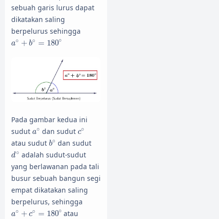
sebuah garis lurus dapat
dikatakan saling
berpelurus sehingga
a
∘
+
b
∘
=
180
∘
∘
∘
∘
+
=
180
a
b
Pada gambar kedua ini
a
∘
c
∘
∘
∘
sudut
dan sudut
a
c
b
∘
∘
atau sudut
dan sudut
b
d
∘
∘
adalah sudut-sudut
d
yang berlawanan pada tali
busur sebuah bangun segi
empat dikatakan saling
berpelurus, sehingga
a
∘
+
c
∘
=
180
∘
∘
∘
∘
+
=
180
atau
a
c