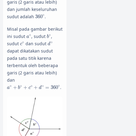
garis (2 garis atau lebih)
dan jumlah keseluruhan
360
∘
∘
sudut adalah
360
.
Misal pada gambar berikut
a
∘
b
∘
∘
∘
ini sudut
, sudut
,
a
b
c
∘
d
∘
∘
∘
sudut
dan sudut
c
d
dapat dikatakan sudut
pada satu titik karena
terbentuk oleh beberapa
garis (2 garis atau lebih)
dan
a
∘
+
b
∘
+
c
∘
+
d
∘
=
360
∘
∘
∘
∘
∘
∘
+
+
+
=
360
.
a
b
c
d