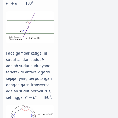
b
∘
+
d
∘
=
180
∘
∘
∘
∘
+
=
180
.
b
d
Pada gambar ketiga ini
a
∘
b
∘
∘
∘
sudut
dan sudut
a
b
adalah sudut-sudut yang
terletak di antara 2 garis
sejajar yang berpotongan
dengan garis transversal
adalah sudut berpelurus,
a
∘
+
b
∘
=
180
∘
∘
∘
∘
sehingga
+
=
180
.
a
b