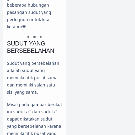
beberapa hubungan
pasangan sudut yang
perlu juga untuk kita
ketahui💗
SUDUT YANG
BERSEBELAHAN
Sudut yang bersebelahan
adalah sudut yang
memiliki titik pusat sama
dan memiliki salah satu
sisi yang sama.
Misal pada gambar berikut
a
∘
b
∘
∘
∘
ini sudut
dan sudut
a
b
dapat dikatakan sudut
yang bersebelahan karena
memiliki titik pusat yang