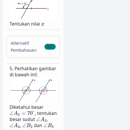
x
Tentukan nilai
x
Alternatif
Pembahasan:
5. Perhatikan gambar
di bawah ini!.
Diketahui besar
∠
A
2
=
70
∘
∘
∠
=
70
, tentukan
A
2
∠
A
3
besar sudut
∠
,
A
3
∠
A
4
∠
B
2
∠
B
3
∠
,
∠
dan
∠
A
B
B
4
2
3