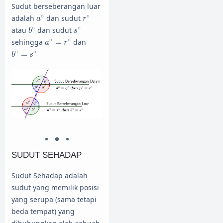
Sudut berseberangan luar
a
∘
r
∘
∘
∘
adalah
dan sudut
a
r
b
∘
s
∘
∘
∘
atau
dan sudut
b
s
a
∘
=
r
∘
∘
∘
sehingga
=
dan
a
r
b
∘
=
s
∘
∘
∘
=
b
s
SUDUT SEHADAP
Sudut Sehadap adalah
sudut yang memilik posisi
yang serupa (sama tetapi
beda tempat) yang