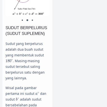
SUDUT BERPELURUS
(SUDUT SUPLEMEN)
Sudut yang berpelurus
adalah dua buah sudut
yang membentuk sudut
180
∘
∘
180
. Masing-masing
sudut tersebut saling
berpelurus satu dengan
yang lainnya.
Misal pada gambar
a
∘
∘
pertama ini sudut
dan
a
b
∘
∘
sudut
adalah sudut
b
bersebelahan pada