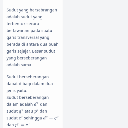
Sudut yang bersebrangan
adalah sudut yang
terbentuk secara
berlawanan pada suatu
garis transversal yang
berada di antara dua buah
garis sejajar. Besar sudut
yang berseberangan
adalah sama.
Sudut berseberangan
dapat dibagi dalam dua
jenis yaitu:
Sudut berseberangan
d
∘
∘
dalam adalah
dan
d
q
∘
p
∘
∘
∘
sudut
atau
dan
q
p
c
∘
d
∘
=
q
∘
∘
∘
∘
sudut
sehingga
=
c
d
q
p
∘
=
c
∘
∘
∘
dan
=
.
p
c