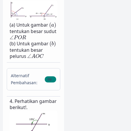
(
a
)
(a) Untuk gambar
(
)
a
tentukan besar sudut
∠
P
O
R
∠
P
O
R
(
b
)
(b) Untuk gambar
(
)
b
tentukan besar
∠
A
O
C
pelurus
∠
A
O
C
Alternatif
Pembahasan:
4. Perhatikan gambar
berikut!.