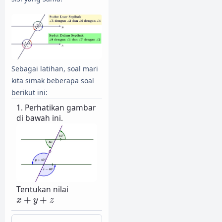
Sebagai latihan, soal mari
kita simak beberapa soal
berikut ini:
1. Perhatikan gambar
di bawah ini.
Tentukan nilai
x
+
y
+
z
+
+
x
y
z