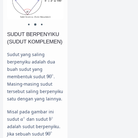
SUDUT BERPENYIKU
(SUDUT KOMPLEMEN)
Sudut yang saling
berpenyiku adalah dua
buah sudut yang
90
∘
∘
membentuk sudut
90
.
Masing-masing sudut
tersebut saling berpenyiku
satu dengan yang lainnya.
Misal pada gambar ini
a
∘
b
∘
∘
∘
sudut
dan sudut
a
b
adalah sudut berpenyiku.
90
∘
∘
Jika sebuah sudut
90