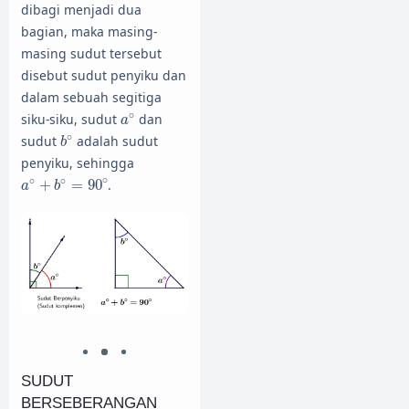
dibagi menjadi dua
bagian, maka masing-
masing sudut tersebut
disebut sudut penyiku dan
dalam sebuah segitiga
a
∘
∘
siku-siku, sudut
dan
a
b
∘
∘
sudut
adalah sudut
b
penyiku, sehingga
a
∘
+
b
∘
=
90
∘
∘
∘
∘
+
=
90
.
a
b
SUDUT
BERSEBERANGAN