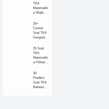
K 2025 +
TKA
Kunci
Matematik
Jawaban
a Wajib
(Model B)
SMA
Tahun
30+
2025 +
Contoh
Kunci
Soal TKA
Jawaban
Geografi
Lengkap
SMA/SM
(B)
K Tahun
25 Soal
2025 dan
TKA
Kunci
Matematik
Jawaban
a Pilihan
(A)
SMA
Tahun
30
2025 +
Prediksi
Kunci
Soal TKA
Jawaban
Bahasa
Lengkap
Indonesia
(B)
(Wajib)
SMA/SM
K Kunci