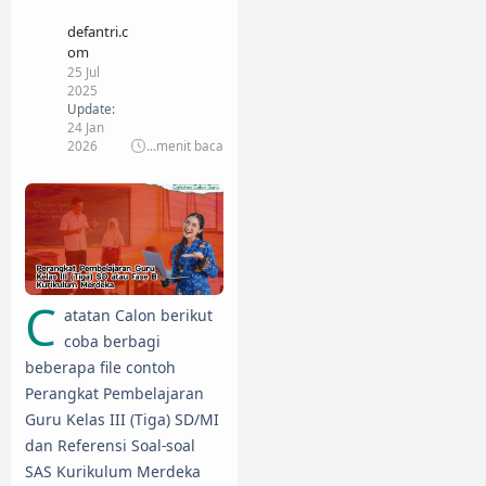
defantri.c
om
25 Jul
2025
Update:
24 Jan
2026
...
menit baca
C
atatan Calon berikut
coba berbagi
beberapa file contoh
Perangkat Pembelajaran
Guru Kelas III (Tiga) SD/MI
dan Referensi Soal-soal
SAS Kurikulum Merdeka