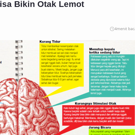
isa Bikin Otak Lemot
4
menit bac