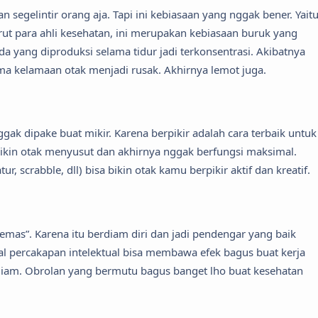
 segelintir orang aja. Tapi ini kebiasaan yang nggak bener. Yait
rut para ahli kesehatan, ini merupakan kebiasaan buruk yang
a yang diproduksi selama tidur jadi terkonsentrasi. Akibatnya
ama kelamaan otak menjadi rusak. Akhirnya lemot juga.
ggak dipake buat mikir. Karena berpikir adalah cara terbaik untuk
 bikin otak menyusut dan akhirnya nggak berfungsi maksimal.
 scrabble, dll) bisa bikin otak kamu berpikir aktif dan kreatif.
mas”. Karena itu berdiam diri dan jadi pendengar yang baik
hal percakapan intelektual bisa membawa efek bagus buat kerja
endiam. Obrolan yang bermutu bagus banget lho buat kesehatan