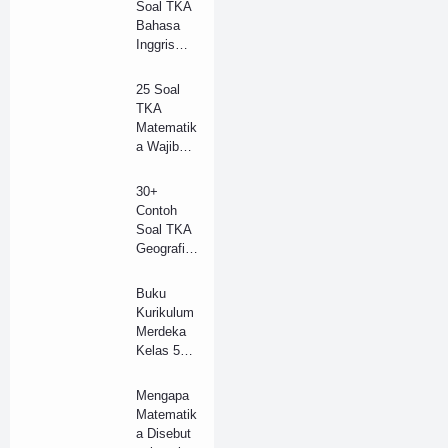
Soal TKA
Jawaban
Bahasa
(B)
Inggris
(Wajib)
SMA/SM
25 Soal
K 2025 +
TKA
Kunci
Matematik
Jawaban
a Wajib
(Model B)
SMA
Tahun
30+
2025 +
Contoh
Kunci
Soal TKA
Jawaban
Geografi
Lengkap
SMA/SM
(B)
K Tahun
Buku
2025 dan
Kurikulum
Kunci
Merdeka
Jawaban
Kelas 5
(A)
SD (Guru
dan
Mengapa
Siswa) pdf
Matematik
Revisi
a Disebut
Terbaru